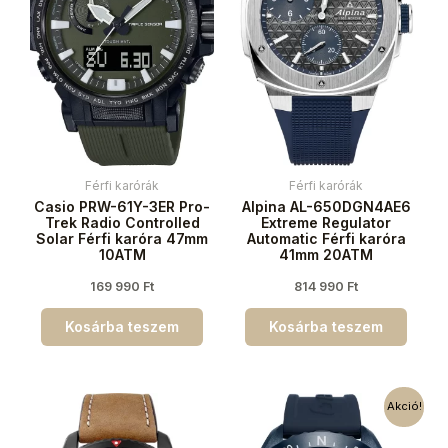
Férfi karórák
Férfi karórák
Casio PRW-61Y-3ER Pro-
Alpina AL-650DGN4AE6
Trek Radio Controlled
Extreme Regulator
Solar Férfi karóra 47mm
Automatic Férfi karóra
10ATM
41mm 20ATM
169 990
Ft
814 990
Ft
Kosárba teszem
Kosárba teszem
Akció!