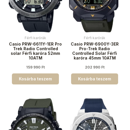
Férfi karórák
Férfi karórák
Casio PRW-6611Y-1ER Pro
Casio PRW-6900Y-3ER
Trek Radio Controlled
Pro-Trek Radio
solar Férfi karóra 52mm
Controlled Solar Férfi
10ATM
karóra 45mm 10ATM
159 990
Ft
202 990
Ft
Kosárba teszem
Kosárba teszem