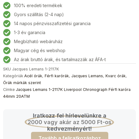
1-
100% eredeti termékek
2117K
Gyors szállítás (2-4 nap)
Liverpool
14 napos pénzvisszafizetési garancia
Chronograph
Férfi
1-3 év garancia
karóra
Megbízható webáruház
44mm
Magyar cég és webshop
20ATM
mennyiség
Az árak bruttó árak, és tartalmazzák az ÁFA-t
SKU
Jacques Lemans 1-2117K
Kategóriák
Acél órák
,
Férfi karórák
,
Jacques Lemans
,
Kvarc órák
,
Órák márkák szerint
Címke
Jacques Lemans 1-2117K Liverpool Chronograph Férfi karóra
44mm 20ATM
Iratkozz fel hírlevelünkre a
2000 vagy akár az 5000 Ft-os
kedvezményért!
Tovább a feliratkozáshoz