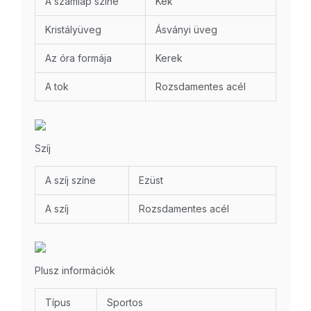
A számlap színe
Kék
Kristályüveg
Ásványi üveg
Az óra formája
Kerek
A tok
Rozsdamentes acél
Szíj
A szíj színe
Ezüst
A szíj
Rozsdamentes acél
Plusz információk
Típus
Sportos