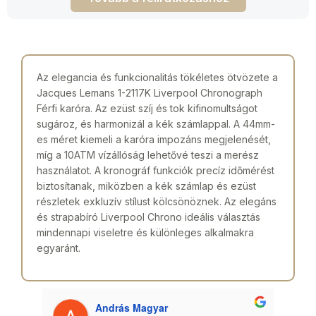
Az elegancia és funkcionalitás tökéletes ötvözete a
Jacques Lemans 1-2117K Liverpool Chronograph
Férfi karóra. Az ezüst szíj és tok kifinomultságot
sugároz, és harmonizál a kék számlappal. A 44mm-
es méret kiemeli a karóra impozáns megjelenését,
míg a 10ATM vízállóság lehetővé teszi a merész
használatot. A kronográf funkciók precíz időmérést
biztosítanak, miközben a kék számlap és ezüst
részletek exkluzív stílust kölcsönöznek. Az elegáns
és strapabíró Liverpool Chrono ideális választás
mindennapi viseletre és különleges alkalmakra
egyaránt.
András Magyar