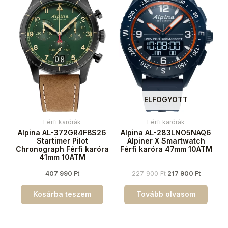
ELFOGYOTT
Férfi karórák
Férfi karórák
Alpina AL-372GR4FBS26
Alpina AL-283LNO5NAQ6
Startimer Pilot
Alpiner X Smartwatch
Chronograph Férfi karóra
Férfi karóra 47mm 10ATM
41mm 10ATM
407 990
Ft
227 900
Ft
217 900
Ft
Kosárba teszem
Tovább olvasom