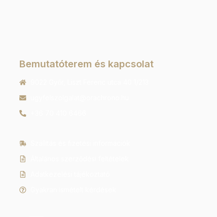
Bemutatóterem és kapcsolat
9022 Győr, Liszt Ferenc utca 40 1/213
ugyfelszolgalat@orachrono.hu
+36 70 410 6466
Szállítás és fizetési információk
Általános szerződési feltételek
Adatkezelési tájékoztató
Gyakran ismételt kérdések