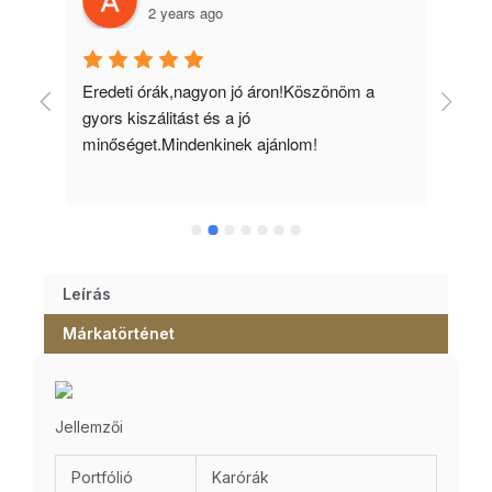
2 years ago
 
Eredeti órák,nagyon jó áron!Köszönöm a 
Min
gyors kiszálitást és a jó 
kös
minőséget.Mindenkinek ajánlom!
Leírás
Márkatörténet
Jellemzői
Portfólió
Karórák