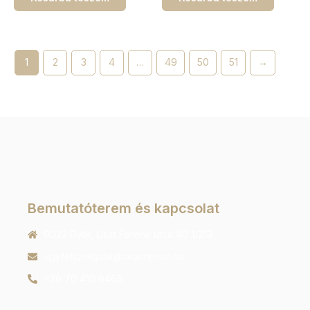
1
2
3
4
…
49
50
51
→
Bemutatóterem és kapcsolat
9022 Győr, Liszt Ferenc utca 40 1/213
ugyfelszolgalat@orachrono.hu
+36 70 410 6466