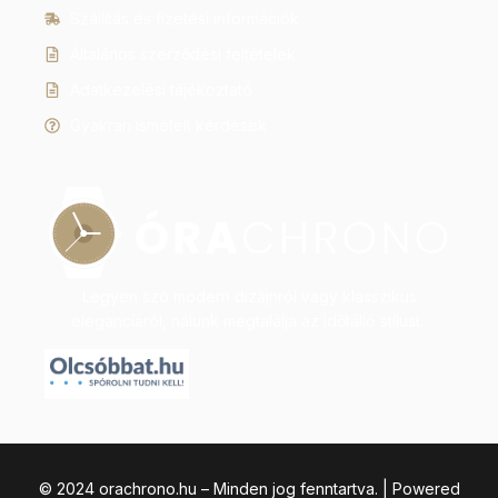
Szállítás és fizetési információk
Általános szerződési feltételek
Adatkezelési tájékoztató
Gyakran ismételt kérdések
Legyen szó modern dizájnról vagy klasszikus
eleganciáról, nálunk megtalálja az időtálló stílust.
© 2024 orachrono.hu – Minden jog fenntartva. | Powered