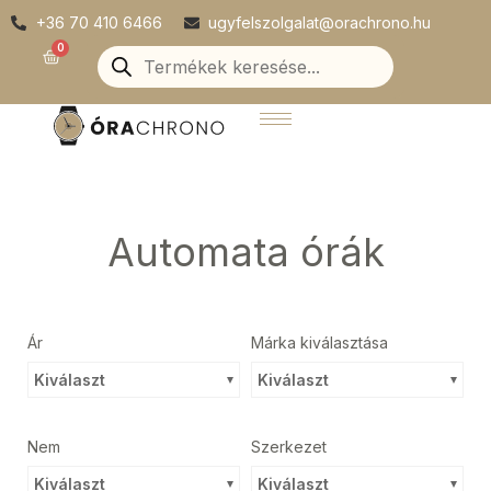
Skip
+36 70 410 6466
ugyfelszolgalat@orachrono.hu
to
Products
0
Kosár
search
content
Automata órák
Ár
Márka kiválasztása
Kiválaszt
Kiválaszt
Nem
Szerkezet
Kiválaszt
Kiválaszt