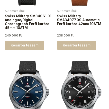
Automata órák
Automata órák
Swiss Military SM34061.01
Swiss Military
Analogue/Digital
SMA34077.09 Automatic
Chronograph Férfi karóra
Férfi karóra 42mm 10ATM
45mm 10ATM
240 000
Ft
238 000
Ft
Kosárba teszem
Kosárba teszem