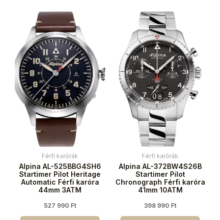
Férfi karórák
Férfi karórák
Alpina AL-525BBG4SH6
Alpina AL-372BW4S26B
Startimer Pilot Heritage
Startimer Pilot
Automatic Férfi karóra
Chronograph Férfi karóra
44mm 3ATM
41mm 10ATM
527 990
Ft
398 990
Ft