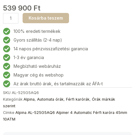
539 900
Ft
Alpina
Kosárba teszem
AL-
525G5AQ6
100% eredeti termékek
Alpiner
Gyors szállítás (2-4 nap)
4
14 napos pénzvisszafizetési garancia
Automatic
Férfi
1-3 év garancia
karóra
Megbízható webáruház
45mm
Magyar cég és webshop
10ATM
mennyiség
Az árak bruttó árak, és tartalmazzák az ÁFA-t
SKU
AL-525G5AQ6
Kategóriák
Alpina
,
Automata órák
,
Férfi karórák
,
Órák márkák
szerint
Címke
Alpina AL-525G5AQ6 Alpiner 4 Automatic Férfi karóra 45mm
10ATM