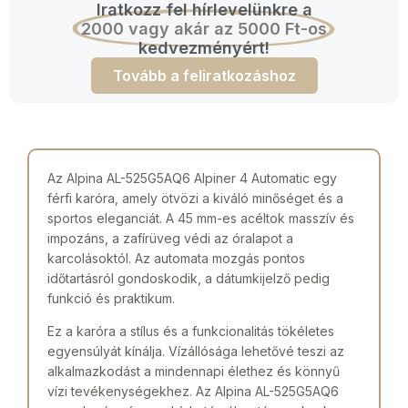
Iratkozz fel hírlevelünkre a
2000 vagy akár az 5000 Ft-os
kedvezményért!
Tovább a feliratkozáshoz
Az Alpina AL-525G5AQ6 Alpiner 4 Automatic egy
férfi karóra, amely ötvözi a kiváló minőséget és a
sportos eleganciát. A 45 mm-es acéltok masszív és
impozáns, a zafírüveg védi az óralapot a
karcolásoktól. Az automata mozgás pontos
időtartásról gondoskodik, a dátumkijelző pedig
funkció és praktikum.
Ez a karóra a stílus és a funkcionalitás tökéletes
egyensúlyát kínálja. Vízállósága lehetővé teszi az
alkalmazkodást a mindennapi élethez és könnyű
vízi tevékenységekhez. Az Alpina AL-525G5AQ6