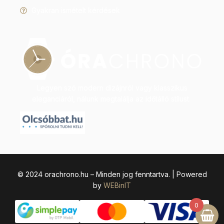
Gyakran ismételt kérdések
Legyen szó modern dizájnról vagy klasszikus
eleganciáról, nálunk megtalálja az időtálló stílust.
© 2024 orachrono.hu – Minden jog fenntartva. | Powered
by
WEBinIT
0