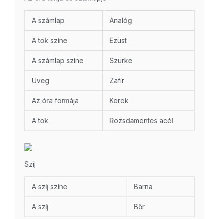
A számlap
Analóg
A tok színe
Ezüst
A számlap színe
Szürke
Üveg
Zafír
Az óra formája
Kerek
A tok
Rozsdamentes acél
Szíj
A szíj színe
Barna
A szíj
Bőr