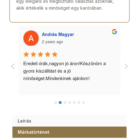
egy elegáns és megbízható választás azoknak,
akik értékelik a minőséget egy karórában.
András Magyar
2 years ago
 
Eredeti órák,nagyon jó áron!Köszönöm a 
Min
gyors kiszálitást és a jó 
kös
minőséget.Mindenkinek ajánlom!
Leírás
Márkatörténet