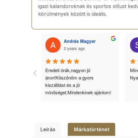
igazi kalandoroknak és sportos stílust ked
körülmények között is ideális.
 Toth
András Magyar
2 years ago
agyok 
Eredeti órák,nagyon jó 
Minő
llítás, nagy 
áron!Köszönöm a gyors 
Nya
ató minőség. 5 
kiszálitást és a jó 
lésem.
minőséget.Mindenkinek ajánlom!
Leírás
Márkatörténet