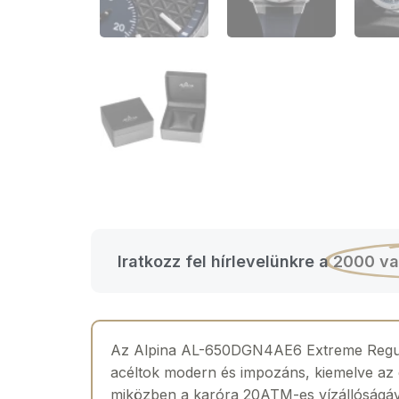
Iratkozz fel hírlevelünkre a
2000 va
Az Alpina AL-650DGN4AE6 Extreme Regulat
acéltok modern és impozáns, kiemelve az 
miközben a karóra 20ATM-es vízállóságáva