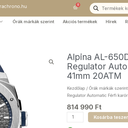
Products
0
orachrono.hu
search
Kosár
Órák márkák szerint
Akciós termékek
Hírek
R
Alpina AL-65
Regulator Auto
41mm 20ATM
Kezdőlap
/
Órák márkák szerint
Regulator Automatic Férfi ka
814 990
Ft
Alpina
Kosárba tesze
AL-