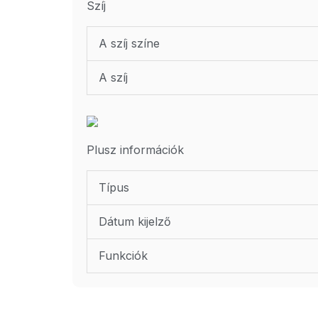
Szíj
A szíj színe
A szíj
Plusz információk
Típus
Dátum kijelző
Funkciók