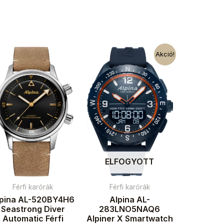
Akció!
ELFOGYOTT
Férfi karórák
Férfi karórák
lpina AL-520BY4H6
Alpina AL-
Seastrong Diver
283LNO5NAQ6
Automatic Férfi
Alpiner X Smartwatch