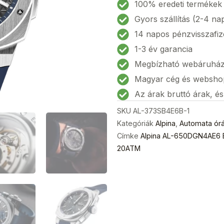
650DGN4AE6
100% eredeti termékek
Extreme
Gyors szállítás (2-4 na
Regulator
14 napos pénzvisszafiz
Automatic
1-3 év garancia
Férfi
Megbízható webáruhá
karóra
41mm
Magyar cég és websho
20ATM
Az árak bruttó árak, é
mennyiség
SKU
AL-373SB4E6B-1
Kategóriák
Alpina
,
Automata ór
Címke
Alpina AL-650DGN4AE6 E
20ATM