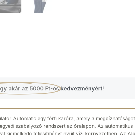
gy akár az 5000 Ft-os
kedvezményért!
or Automatic egy férfi karóra, amely a megbízhatóságot é
egyedi szabályozó rendszert az óralapon. Az automatikus m
l kiemelkedő teljesítményt nyújt vízi környezetben. Az Al