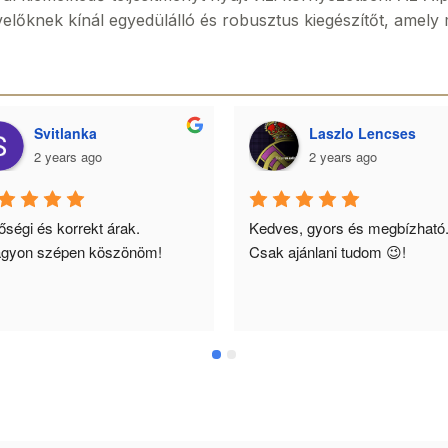
velőknek kínál egyedülálló és robusztus kiegészítőt, amely
Svitlanka
Laszlo Lencses
2 years ago
2 years ago
ségi és korrekt árak. 
Kedves, gyors és megbízható.
gyon szépen köszönöm!
Csak ajánlani tudom 😉!