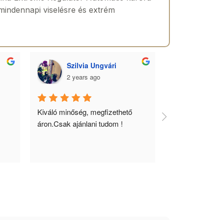
 mindennapi viselésre és extrém
Szilvia Ungvári
Lórá
2 years ago
2 yea
 
Kiváló minőség, megfizethető 
Az óra a férfia
áron.Csak ajánlani tudom !
ékszere, ebből 
óráimat mindig 
biztos helyről 
meg.Örülök, ho
ÓraChronó olda
órát vásárolta
piacon árban ő
mindig eredeti
kaptam meg a 