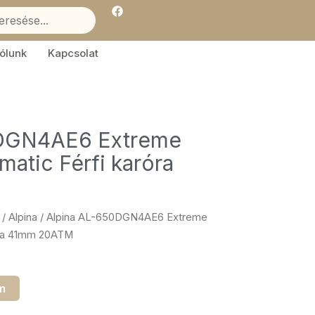
F
a
c
e
b
ólunk
Kapcsolat
o
o
k
0DGN4AE6 Extreme
matic Férfi karóra
/
Alpina
/ Alpina AL-650DGN4AE6 Extreme
róra 41mm 20ATM
m