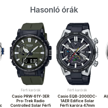
Hasonló órák
Férfi karórák
Férfi karórák
Casio PRW-61Y-3ER
Casio EQB-2000DC-
A
Pro-Trek Radio
1AER Edifice Solar
ic
Controlled Solar Férfi
Férfi karóra 47mm