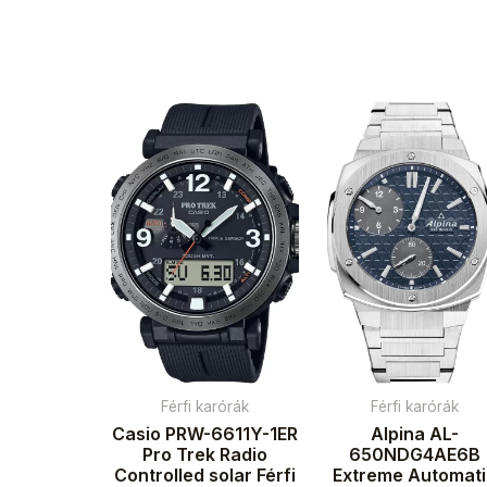
Férfi karórák
Férfi karórák
Casio PRW-6611Y-1ER
Alpina AL-
Pro Trek Radio
650NDG4AE6B
Controlled solar Férfi
Extreme Automat