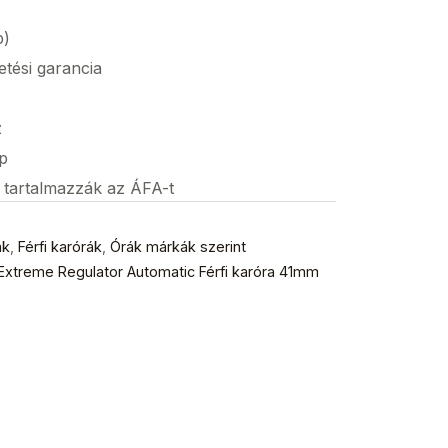
p)
etési garancia
z
p
s tartalmazzák az ÁFA-t
ák
,
Férfi karórák
,
Órák márkák szerint
xtreme Regulator Automatic Férfi karóra 41mm