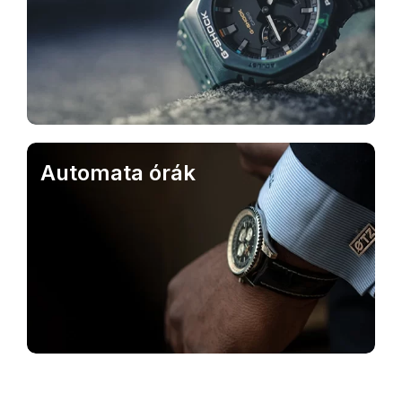
Kat
Automata órák
Kat