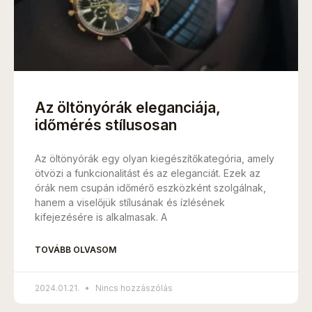
Az öltönyórák eleganciája,
időmérés stílusosan
Az öltönyórák egy olyan kiegészítőkategória, amely
ötvözi a funkcionalitást és az eleganciát. Ezek az
órák nem csupán időmérő eszközként szolgálnak,
hanem a viselőjük stílusának és ízlésének
kifejezésére is alkalmasak. A
TOVÁBB OLVASOM
2024.01.21.
Nincs hozzászólás