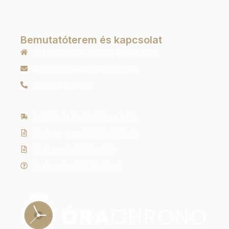
Bemutatóterem és kapcsolat
9022 Győr, Liszt Ferenc utca 40 1/213
ugyfelszolgalat@orachrono.hu
+36 70 410 6466
Szállítás és fizetési információk
Általános szerződési feltételek
Adatkezelési tájékoztató
Gyakran ismételt kérdések