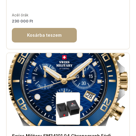
Acél órák
230 000
Ft
Kosárba teszem
Swiss Military SM34101.04 Chronograph Férfi