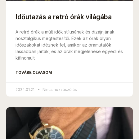
Időutazás a retró órák világába
A retró órák a múlt idők stílusának és dizájnjának
nosztalgikus megtestesítői. Ezek az órák olyan
időszakokat idéznek fel, amikor az óramutatók
lassabban jártak, és az órák megjelenése egyedi és
kifinomult
TOVÁBB OLVASOM
2024.01.21.
Nincs hozzászólás