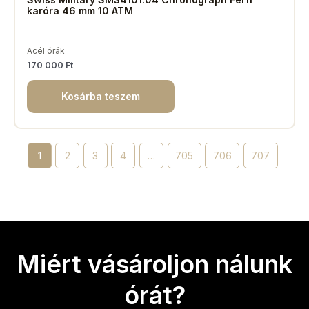
karóra 46 mm 10 ATM
Acél órák
170 000
Ft
Kosárba teszem
1
2
3
4
…
705
706
707
Miért vásároljon nálunk
órát?