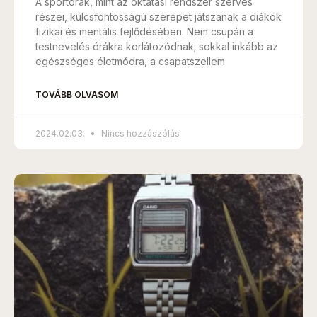
A sportórák, mint az oktatási rendszer szerves
részei, kulcsfontosságú szerepet játszanak a diákok
fizikai és mentális fejlődésében. Nem csupán a
testnevelés órákra korlátozódnak; sokkal inkább az
egészséges életmódra, a csapatszellem
TOVÁBB OLVASOM
2024.02.03.
Nincs hozzászólás