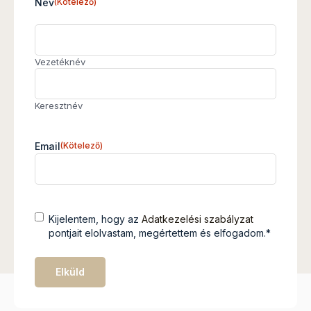
Név
(Kötelező)
Vezetéknév
Keresztnév
Email
(Kötelező)
Cím
(Kötelező)
Kijelentem, hogy az
Adatkezelési szabályzat
nélkül
pontjait elolvastam, megértettem és elfogadom.*