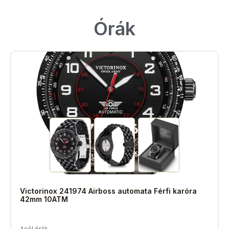
Órák
Victorinox 241974 Airboss automata Férfi karóra
42mm 10ATM
Acél órák