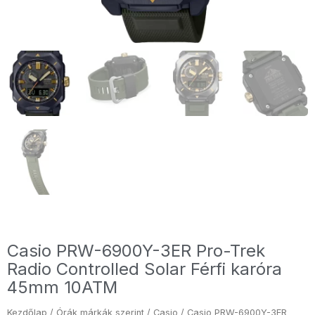
Casio PRW-6900Y-3ER Pro-Trek
Radio Controlled Solar Férfi karóra
45mm 10ATM
Kezdőlap
/
Órák márkák szerint
/
Casio
/ Casio PRW-6900Y-3ER