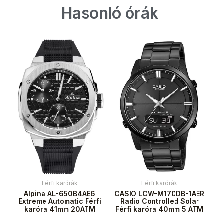
Hasonló órák
Férfi karórák
Férfi karórák
Alpina AL-650B4AE6
CASIO LCW-M170DB-1AER
Extreme Automatic Férfi
Radio Controlled Solar
karóra 41mm 20ATM
Férfi karóra 40mm 5 ATM