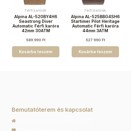
Férfi karórák
Férfi karórák
Alpina AL-520BY4H6
Alpina AL-525BBG4SH6
Seastrong Diver
Startimer Pilot Heritage
Automatic Férfi karóra
Automatic Férfi karóra
42mm 30ATM
44mm 3ATM
589 990
Ft
527 990
Ft
Kosárba teszem
Kosárba teszem
Bemutatóterem és kapcsolat
9022 Győr, Liszt Ferenc utca 40 1/213
ugyfelszolgalat@orachrono.hu