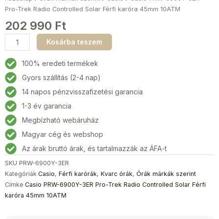
Pro-Trek Radio Controlled Solar Férfi karóra 45mm 10ATM
202 990
Ft
Casio
Kosárba teszem
PRW-
6900Y-
100% eredeti termékek
3ER
Gyors szállítás (2-4 nap)
Pro-
14 napos pénzvisszafizetési garancia
Trek
Radio
1-3 év garancia
Controlled
Megbízható webáruház
Solar
Magyar cég és webshop
Férfi
karóra
Az árak bruttó árak, és tartalmazzák az ÁFA-t
45mm
SKU
PRW-6900Y-3ER
10ATM
Kategóriák
Casio
,
Férfi karórák
,
Kvarc órák
,
Órák márkák szerint
mennyiség
Címke
Casio PRW-6900Y-3ER Pro-Trek Radio Controlled Solar Férfi
karóra 45mm 10ATM