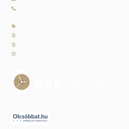
+36 70 410 6466
Szállítás és fizetési információk
Általános szerződési feltételek
Adatkezelési tájékoztató
Gyakran ismételt kérdések
Legyen szó modern dizájnról vagy klasszikus
eleganciáról, nálunk megtalálja az időtálló stílust.