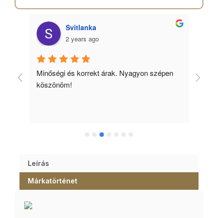
Svitlanka
2 years ago
Minőségi és korrekt árak. Nyagyon szépen 
Ked
köszönöm!
tud
Leírás
Márkatörténet