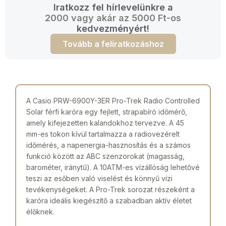
Iratkozz fel hírlevelünkre a
2000 vagy akár az 5000 Ft-os
kedvezményért!
Tovább a feliratkozáshoz
A Casio PRW-6900Y-3ER Pro-Trek Radio Controlled
Solar férfi karóra egy fejlett, strapabíró időmérő,
amely kifejezetten kalandokhoz tervezve. A 45
mm-es tokon kívül tartalmazza a radiovezérelt
időmérés, a napenergia-hasznosítás és a számos
funkció között az ABC szenzorokat (magasság,
barométer, iránytű). A 10ATM-es vízállóság lehetővé
teszi az esőben való viselést és könnyű vízi
tevékenységeket. A Pro-Trek sorozat részeként a
karóra ideális kiegészítő a szabadban aktív életet
élőknek.