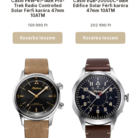
Casio PRW-61-1AER Pro-
Casio EQB-2000DC-1AER
Trek Radio Controlled
Edifice Solar Férfi karóra
Solar Férfi karóra 47mm
47mm 10ATM
10ATM
159 990
Ft
202 990
Ft
Kosárba teszem
Kosárba teszem