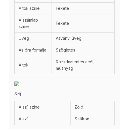
A tok színe
Fekete
A számlap
Fekete
színe
Üveg
Ásványi üveg
Az óra formája
Szögletes
Rozsdamentes acél,
A tok
műanyag
Szíj
A szíj színe
Zöld
A szíj
Szilikon