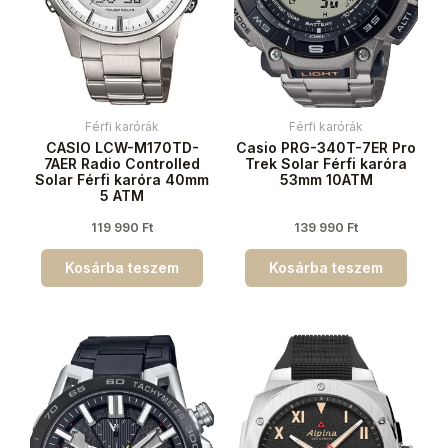
Férfi karórák
Férfi karórák
CASIO LCW-M170TD-
Casio PRG-340T-7ER Pro
7AER Radio Controlled
Trek Solar Férfi karóra
Solar Férfi karóra 40mm
53mm 10ATM
5 ATM
119 990
Ft
139 990
Ft
Kosárba teszem
Kosárba teszem