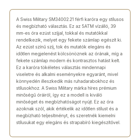
A Swiss Military SM34002.21 férfi karóra egy stílusos
és megbízható választás. Ez az 5ATM vízálló, 39
mm-es óra ezüst szíjjal, tokkal és mutatókkal
rendelkezik, melyet egy fekete számlap egészít ki.
Az ezüst színű szíj, tok és mutatók elegáns és
időtlen megjelenést kölcsönöznek az órának, míg a
fekete számlap modern és kontrasztos hatást kelt.
Ez a karóra tökéletes választás mindennapi
viseletre és alkalmi eseményekre egyaránt, mivel
könnyedén illeszkedik más ruhadarabokhoz és
stílusokhoz. A Swiss Military márka híres prémium
minőségű óráiról, így ez a modell is kiváló
minőséget és megbízhatóságot nyújt. Ez az óra
azoknak szól, akik értékelik az időtlen stílust és a
megbízható teljesítményt, és szeretnék kiemelni
stílusukat egy elegáns és strapabíró kiegészítővel.