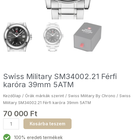
Swiss Military SM34002.21 Férfi
karóra 39mm 5ATM
Kezdőlap
/
Órák márkák szerint
/
Swiss Military By Chrono
/ Swiss
Military SM34002.21 Férfi karóra 39mm 5ATM
70 000
Ft
Swiss
Kosárba teszem
Military
SM34002.21
100% eredeti termékek