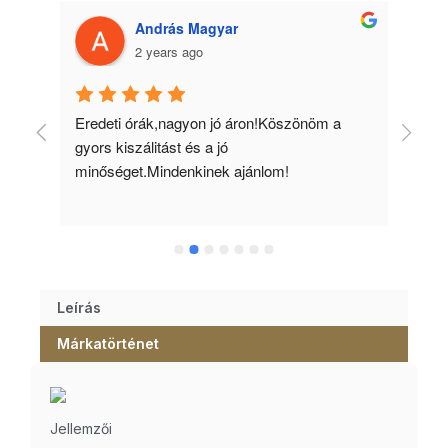
András Magyar
2 years ago
 
Eredeti órák,nagyon jó áron!Köszönöm a 
Min
gyors kiszálitást és a jó 
kös
minőséget.Mindenkinek ajánlom!
Leírás
Márkatörténet
Jellemzői