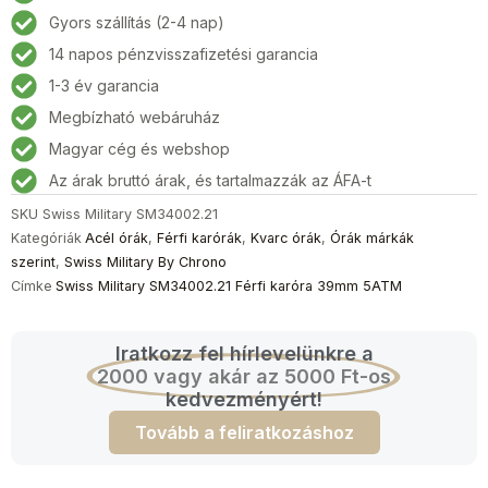
Férfi
Gyors szállítás (2-4 nap)
karóra
14 napos pénzvisszafizetési garancia
39mm
5ATM
1-3 év garancia
mennyiség
Megbízható webáruház
Magyar cég és webshop
Az árak bruttó árak, és tartalmazzák az ÁFA-t
SKU
Swiss Military SM34002.21
Kategóriák
Acél órák
,
Férfi karórák
,
Kvarc órák
,
Órák márkák
szerint
,
Swiss Military By Chrono
Címke
Swiss Military SM34002.21 Férfi karóra 39mm 5ATM
Iratkozz fel hírlevelünkre a
2000 vagy akár az 5000 Ft-os
kedvezményért!
Tovább a feliratkozáshoz