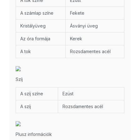
A tok színe
Ezüst
A számlap színe
Fekete
Kristályüveg
Ásványi üveg
Az óra formája
Kerek
A tok
Rozsdamentes acél
Szíj
A szíj színe
Ezüst
A szíj
Rozsdamentes acél
Plusz információk