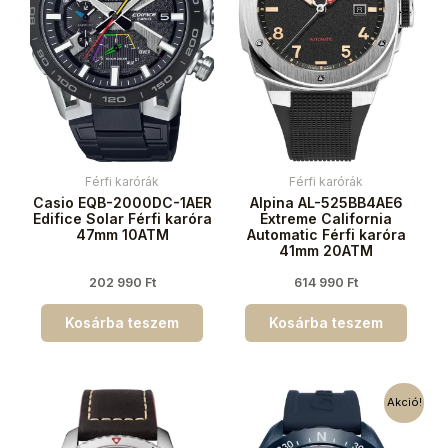
Férfi karórák
Férfi karórák
Casio EQB-2000DC-1AER
Alpina AL-525BB4AE6
Edifice Solar Férfi karóra
Extreme California
47mm 10ATM
Automatic Férfi karóra
41mm 20ATM
202 990
Ft
614 990
Ft
Kosárba teszem
Kosárba teszem
Akció!