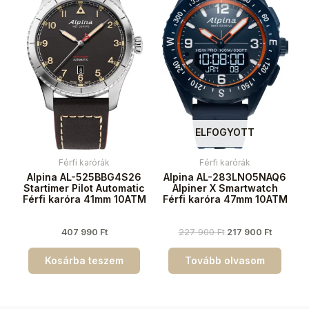
ELFOGYOTT
Férfi karórák
Férfi karórák
Alpina AL-525BBG4S26
Alpina AL-283LNO5NAQ6
Startimer Pilot Automatic
Alpiner X Smartwatch
Férfi karóra 41mm 10ATM
Férfi karóra 47mm 10ATM
407 990
Ft
227 900
Ft
217 900
Ft
Kosárba teszem
Tovább olvasom