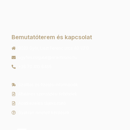
Bemutatóterem és kapcsolat
9022 Győr, Liszt Ferenc utca 40 1/213
ugyfelszolgalat@orachrono.hu
+36 70 410 6466
Szállítás és fizetési információk
Általános szerződési feltételek
Adatkezelési tájékoztató
Gyakran ismételt kérdések