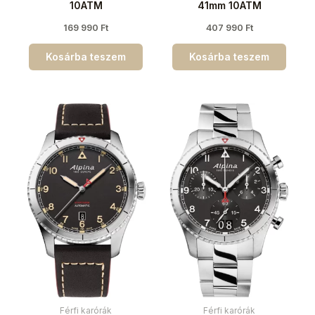
10ATM
41mm 10ATM
169 990
Ft
407 990
Ft
Kosárba teszem
Kosárba teszem
Férfi karórák
Férfi karórák