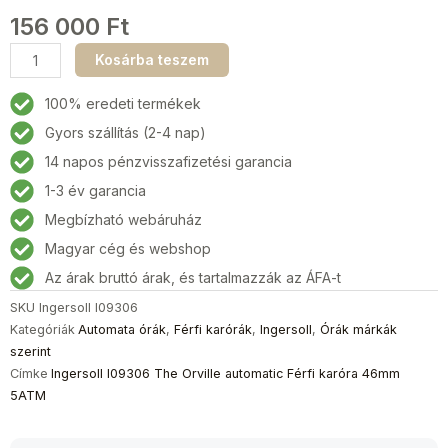
156 000
Ft
Ingersoll
Kosárba teszem
I09306
The
100% eredeti termékek
Orville
Gyors szállítás (2-4 nap)
automatic
14 napos pénzvisszafizetési garancia
Férfi
karóra
1-3 év garancia
46mm
Megbízható webáruház
5ATM
Magyar cég és webshop
mennyiség
Az árak bruttó árak, és tartalmazzák az ÁFA-t
SKU
Ingersoll I09306
Kategóriák
Automata órák
,
Férfi karórák
,
Ingersoll
,
Órák márkák
szerint
Címke
Ingersoll I09306 The Orville automatic Férfi karóra 46mm
5ATM