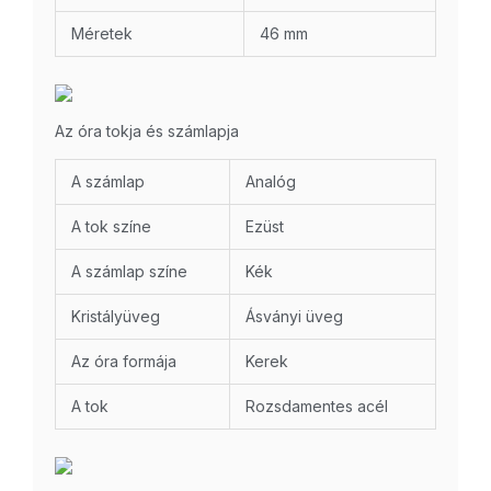
Méretek
46 mm
Az óra tokja és számlapja
A számlap
Analóg
A tok színe
Ezüst
A számlap színe
Kék
Kristályüveg
Ásványi üveg
Az óra formája
Kerek
A tok
Rozsdamentes acél