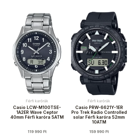
Férfi karórák
Férfi karórák
Casio LCW-M100TSE-
Casio PRW-6621Y-1ER
1A2ER Wave Ceptor
Pro Trek Radio Controlled
40mm Férfi karóra 5ATM
solar Férfi karóra 52mm
10ATM
119 990
Ft
159 990
Ft