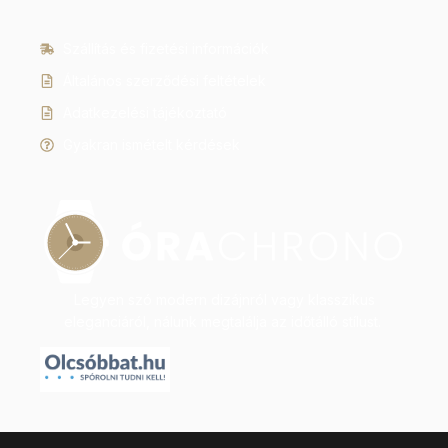
Szállítás és fizetési információk
Általános szerződési feltételek
Adatkezelési tájékoztató
Gyakran ismételt kérdések
Legyen szó modern dizájnról vagy klasszikus
eleganciáról, nálunk megtalálja az időtálló stílust.