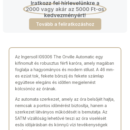
Iratkozz fel hírlevelünkre a
2000 vagy akár az 5000 Ft-os
kedvezményért!
Tovább a feliratkozáshoz
Az Ingersoll I09306 The Orville Automatic egy
kifinomult és robusztus férfi karóra, amely magában
foglalja a hagyományos és modern stílust. A 46 mm-
es ezüst tok, fekete bőrszíj és fekete számlap
együttese elegáns és időtlen megjelenést
kölcsönöz az órának.
Az automata szerkezet, amely az óra belsőjét hajtja,
nemcsak a pontos időmérést biztosítja, hanem a
szerkezet látványos működését is bemutatja. Az
5ATM vízállóság lehetővé teszi az óra viselését
esős időjárásban és könnyű vízi tevékenységek