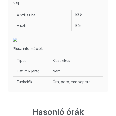
Szíj
A szíj színe
Kék
A szíj
Bőr
Plusz információk
Típus
Klasszikus
Dátum kijelző
Nem
Funkciók
Óra, perc, másodperc
Hasonló órák