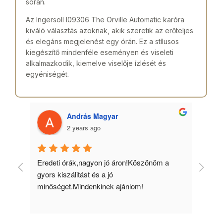
során.
Az Ingersoll I09306 The Orville Automatic karóra
kiváló választás azoknak, akik szeretik az erőteljes
és elegáns megjelenést egy órán. Ez a stílusos
kiegészítő mindenféle eseményen és viseleti
alkalmazkodik, kiemelve viselője ízlését és
egyéniségét.
András Magyar
2 years ago
 
Eredeti órák,nagyon jó áron!Köszönöm a 
Min
gyors kiszálitást és a jó 
kös
minőséget.Mindenkinek ajánlom!