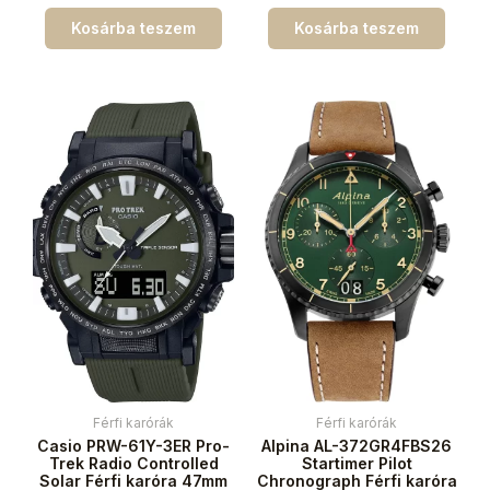
Kosárba teszem
Kosárba teszem
Férfi karórák
Férfi karórák
Casio PRW-61Y-3ER Pro-
Alpina AL-372GR4FBS26
Trek Radio Controlled
Startimer Pilot
Solar Férfi karóra 47mm
Chronograph Férfi karóra