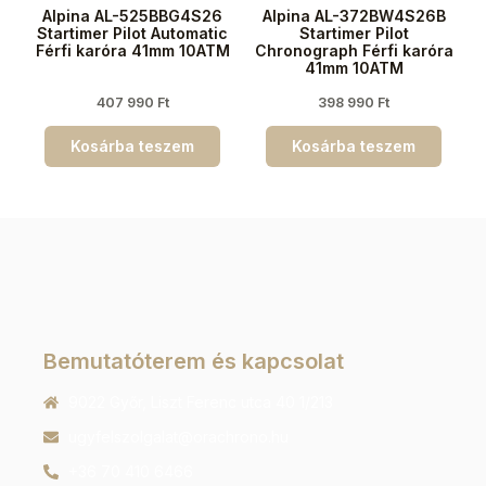
Alpina AL-525BBG4S26
Alpina AL-372BW4S26B
Startimer Pilot Automatic
Startimer Pilot
Férfi karóra 41mm 10ATM
Chronograph Férfi karóra
41mm 10ATM
407 990
Ft
398 990
Ft
Kosárba teszem
Kosárba teszem
Bemutatóterem és kapcsolat
9022 Győr, Liszt Ferenc utca 40 1/213
ugyfelszolgalat@orachrono.hu
+36 70 410 6466