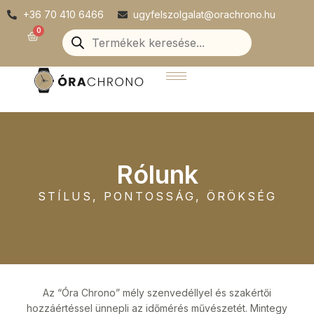
Skip
+36 70 410 6466
ugyfelszolgalat@orachrono.hu
to
Products
0
Kosár
search
content
Rólunk
STÍLUS, PONTOSSÁG, ÖRÖKSÉG
Az “Óra Chrono” mély szenvedéllyel és szakértői
hozzáértéssel ünnepli az időmérés művészetét. Mintegy