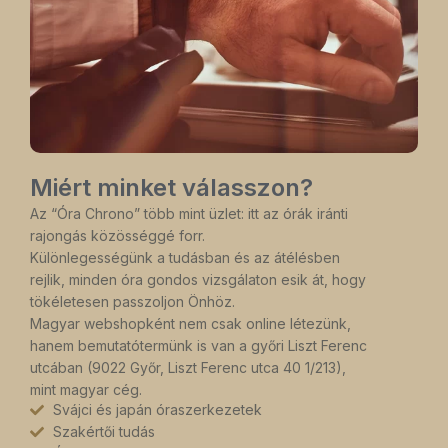
Miért minket válasszon?
Az “Óra Chrono” több mint üzlet: itt az órák iránti
rajongás közösséggé forr.
Különlegességünk a tudásban és az átélésben
rejlik, minden óra gondos vizsgálaton esik át, hogy
tökéletesen passzoljon Önhöz.
Magyar webshopként nem csak online létezünk,
hanem bemutatótermünk is van a győri Liszt Ferenc
utcában (9022 Győr, Liszt Ferenc utca 40 1/213),
mint magyar cég.
Svájci és japán óraszerkezetek
Szakértői tudás