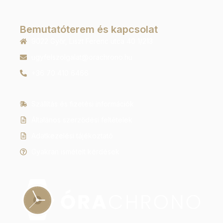
Bemutatóterem és kapcsolat
9022 Győr, Liszt Ferenc utca 40 1/213
ugyfelszolgalat@orachrono.hu
+36 70 410 6466
Szállítás és fizetési információk
Általános szerződési feltételek
Adatkezelési tájékoztató
Gyakran ismételt kérdések