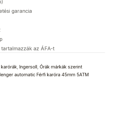
p)
etési garancia
z
p
s tartalmazzák az ÁFA-t
i karórák
,
Ingersoll
,
Órák márkák szerint
allenger automatic Férfi karóra 45mm 5ATM