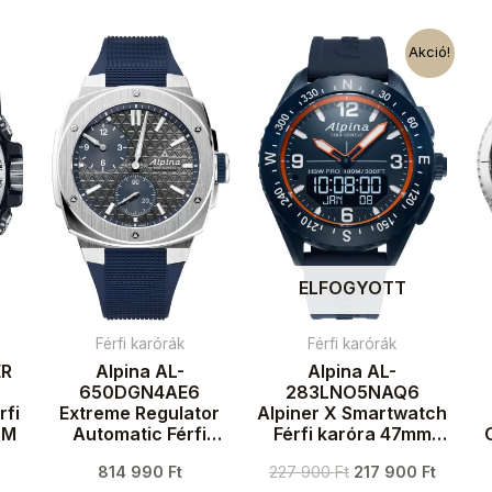
Akció!
ELFOGYOTT
Férfi karórák
Férfi karórák
ER
Alpina AL-
Alpina AL-
650DGN4AE6
283LNO5NAQ6
rfi
Extreme Regulator
Alpiner X Smartwatch
TM
Automatic Férfi
Férfi karóra 47mm
karóra 41mm 20ATM
10ATM
k
814 990
Ft
227 900
Ft
217 900
Ft