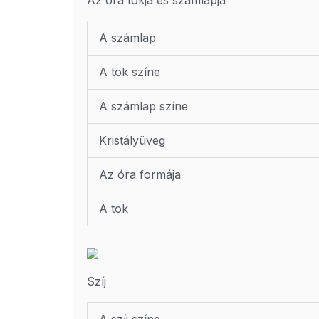
A számlap
A tok színe
A számlap színe
Kristályüveg
Az óra formája
A tok
Szíj
A szíj színe