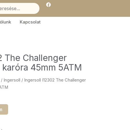
F
a
c
e
b
ólunk
Kapcsolat
o
o
k
02 The Challenger
fi karóra 45mm 5ATM
/
Ingersoll
/ Ingersoll I12302 The Challenger
5ATM
m