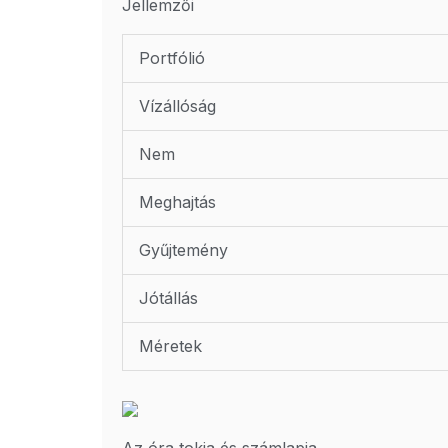
Jellemzői
Portfólió
Vízállóság
Nem
Meghajtás
Gyűjtemény
Jótállás
Méretek
Az óra tokja és számlapja