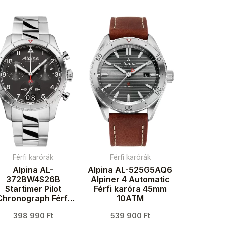
Férfi karórák
Férfi karórák
Alpina AL-
Alpina AL-525G5AQ6
372BW4S26B
Alpiner 4 Automatic
Startimer Pilot
Férfi karóra 45mm
Chronograph Férfi
10ATM
aróra 41mm 10ATM
398 990
Ft
539 900
Ft