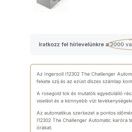
Iratkozz fel hírlevelünkre a
2000 va
Az Ingersoll I12302 The Challenger Automa
fekete szíj és az ezüst díszes számlap ko
A rosegold tok és mutatók egyedülálló rész
viselést és a könnyebb vízi tevékenységeke
Az automatikus szerkezet a pontos időmérés
I12302 The Challenger Automatic karóra tö
órákat.