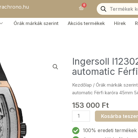
Products
0
orachrono.hu
search
Kosár
Órák márkák szerint
Akciós termékek
Hírek
R
Ingersoll I123
automatic Fér
Kezdőlap
/
Órák márkák szerint
automatic Férfi karóra 45mm 
153 000
Ft
Ingersoll
Kosárba tesze
I12302
The
100% eredeti termékek
Challenger