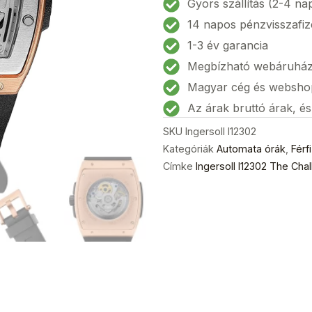
Gyors szállítás (2-4 na
automatic
14 napos pénzvisszafiz
Férfi
1-3 év garancia
karóra
Megbízható webáruhá
45mm
5ATM
Magyar cég és websho
mennyiség
Az árak bruttó árak, é
SKU
Ingersoll I12302
Kategóriák
Automata órák
,
Férf
Címke
Ingersoll I12302 The Ch