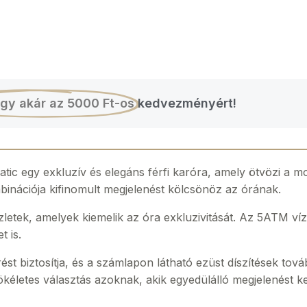
gy akár az 5000 Ft-os
kedvezményért!
tic egy exkluzív és elegáns férfi karóra, amely ötvözi a m
mbinációja kifinomult megjelenést kölcsönöz az órának.
letek, amelyek kiemelik az óra exkluzivitását. Az 5ATM víz
t is.
t biztosítja, és a számlapon látható ezüst díszítések tová
kéletes választás azoknak, akik egyedülálló megjelenést 