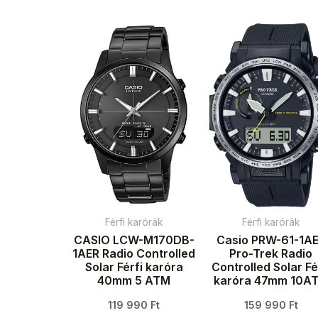
Férfi karórák
Férfi karórák
CASIO LCW-M170DB-
Casio PRW-61-1A
1AER Radio Controlled
Pro-Trek Radio
Solar Férfi karóra
Controlled Solar Fé
40mm 5 ATM
karóra 47mm 10A
119 990
Ft
159 990
Ft