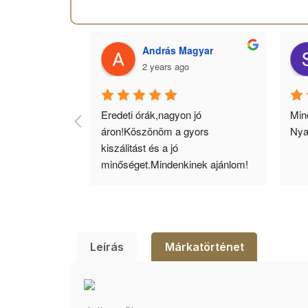
 Toth
András Magyar
2 years ago
agyok 
Eredeti órák,nagyon jó 
Minő
llítás, nagy 
áron!Köszönöm a gyors 
Nya
ató minőség. 5 
kiszálitást és a jó 
lésem.
minőséget.Mindenkinek ajánlom!
Leírás
Márkatörténet