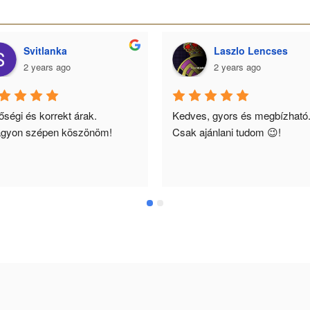
Svitlanka
Laszlo Lencses
2 years ago
2 years ago
ségi és korrekt árak. 
Kedves, gyors és megbízható.
gyon szépen köszönöm!
Csak ajánlani tudom 😉!