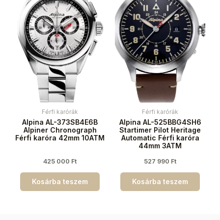
Férfi karórák
Férfi karórák
Alpina AL-373SB4E6B
Alpina AL-525BBG4SH6
Alpiner Chronograph
Startimer Pilot Heritage
Férfi karóra 42mm 10ATM
Automatic Férfi karóra
44mm 3ATM
425 000
Ft
527 990
Ft
Kosárba teszem
Kosárba teszem