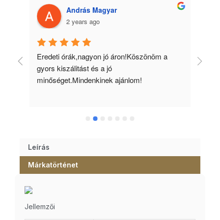
András Magyar
2 years ago
 
Eredeti órák,nagyon jó áron!Köszönöm a 
Min
gyors kiszálitást és a jó 
kös
minőséget.Mindenkinek ajánlom!
Leírás
Márkatörténet
Jellemzői