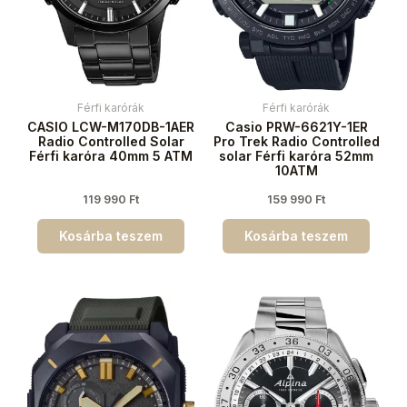
Férfi karórák
Férfi karórák
CASIO LCW-M170DB-1AER
Casio PRW-6621Y-1ER
Radio Controlled Solar
Pro Trek Radio Controlled
Férfi karóra 40mm 5 ATM
solar Férfi karóra 52mm
10ATM
119 990
Ft
159 990
Ft
Kosárba teszem
Kosárba teszem