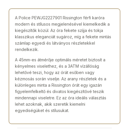
A Police PEWJG2227901 Rissington férfi karóra
modern és stílusos megjelenésével kiemelkedik a
kiegészítők közül. Az óra fekete szíjja és tokja
klasszikus eleganciát sugároz, míg a fekete mintás
számlap egyedi és látványos részletekkel
rendelkezik.
A 45mm-es átmérője optimális méretet biztosít a
kényelmes viselethez, és a 3ATM vízállóság
lehetővé teszi, hogy az órát esőben vagy
kézmosás során viselje. Az arany részletek és a
különleges minta a Rissington órát egy igazán
figyelemfelkeltő és divatos kiegészítővé teszik
mindennapi viseletre. Ez az óra ideális választás
lehet azoknak, akik szeretik kiemelni
egyediségüket és stílusukat.