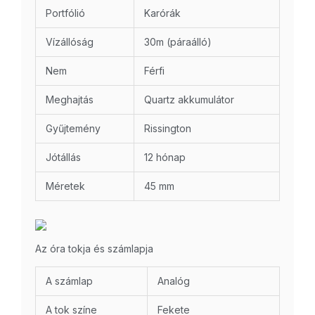
Portfólió
Karórák
Vízállóság
30m (páraálló)
Nem
Férfi
Meghajtás
Quartz akkumulátor
Gyűjtemény
Rissington
Jótállás
12 hónap
Méretek
45 mm
Az óra tokja és számlapja
A számlap
Analóg
A tok színe
Fekete