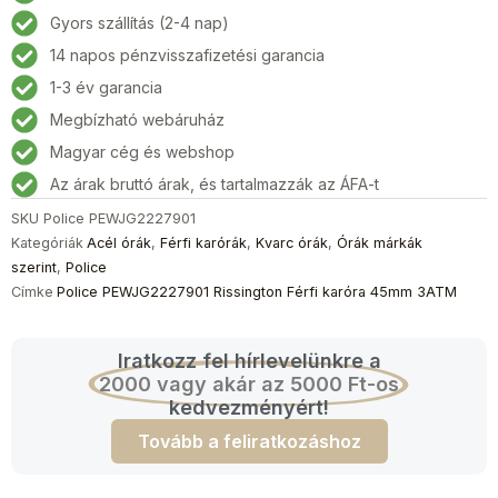
Férfi
Gyors szállítás (2-4 nap)
karóra
14 napos pénzvisszafizetési garancia
45mm
3ATM
1-3 év garancia
mennyiség
Megbízható webáruház
Magyar cég és webshop
Az árak bruttó árak, és tartalmazzák az ÁFA-t
SKU
Police PEWJG2227901
Kategóriák
Acél órák
,
Férfi karórák
,
Kvarc órák
,
Órák márkák
szerint
,
Police
Címke
Police PEWJG2227901 Rissington Férfi karóra 45mm 3ATM
Iratkozz fel hírlevelünkre a
2000 vagy akár az 5000 Ft-os
kedvezményért!
Tovább a feliratkozáshoz