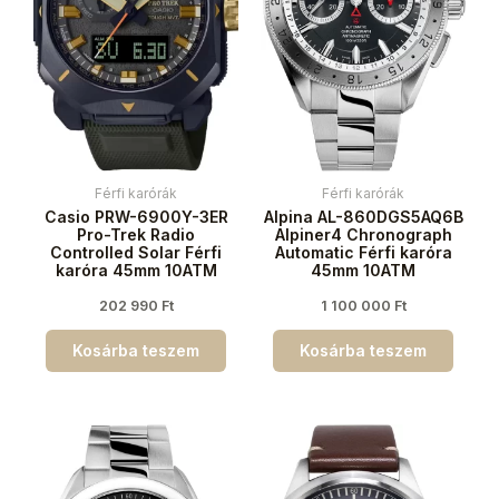
Férfi karórák
Férfi karórák
Casio PRW-6900Y-3ER
Alpina AL-860DGS5AQ6B
Pro-Trek Radio
Alpiner4 Chronograph
Controlled Solar Férfi
Automatic Férfi karóra
karóra 45mm 10ATM
45mm 10ATM
202 990
Ft
1 100 000
Ft
Kosárba teszem
Kosárba teszem