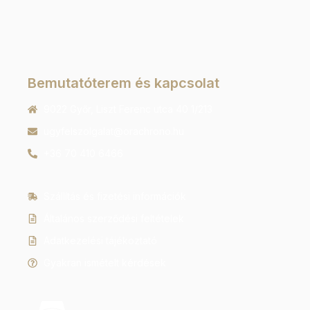
Bemutatóterem és kapcsolat
9022 Győr, Liszt Ferenc utca 40 1/213
ugyfelszolgalat@orachrono.hu
+36 70 410 6466
Szállítás és fizetési információk
Általános szerződési feltételek
Adatkezelési tájékoztató
Gyakran ismételt kérdések