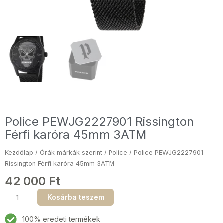
Police PEWJG2227901 Rissington
Férfi karóra 45mm 3ATM
Kezdőlap
/
Órák márkák szerint
/
Police
/ Police PEWJG2227901
Rissington Férfi karóra 45mm 3ATM
42 000
Ft
Police
Kosárba teszem
PEWJG2227901
Rissington
100% eredeti termékek