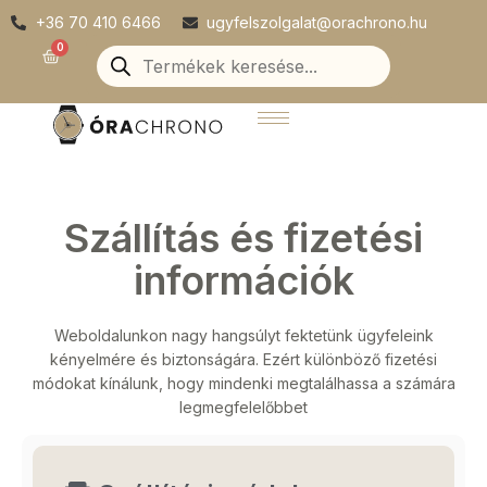
Skip
+36 70 410 6466
ugyfelszolgalat@orachrono.hu
to
Products
0
Kosár
search
content
Szállítás és fizetési
információk
Weboldalunkon nagy hangsúlyt fektetünk ügyfeleink
kényelmére és biztonságára. Ezért különböző fizetési
módokat kínálunk, hogy mindenki megtalálhassa a számára
legmegfelelőbbet