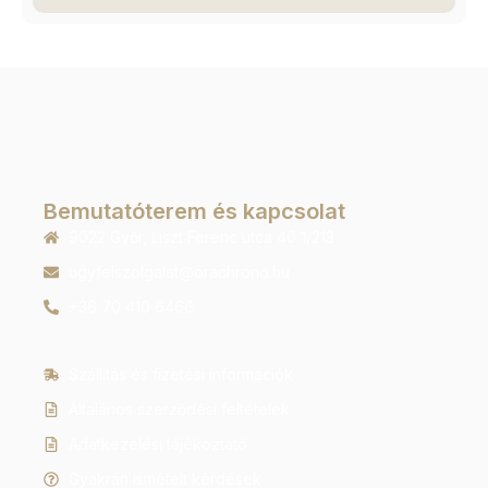
Bemutatóterem és kapcsolat
9022 Győr, Liszt Ferenc utca 40 1/213
ugyfelszolgalat@orachrono.hu
+36 70 410 6466
Szállítás és fizetési információk
Általános szerződési feltételek
Adatkezelési tájékoztató
Gyakran ismételt kérdések