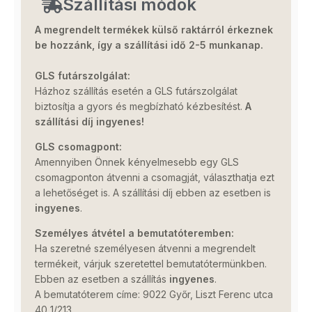
Szállítási módok
A megrendelt termékek külső raktárról érkeznek
be hozzánk, így a szállítási idő 2-5 munkanap.
GLS futárszolgálat:
Házhoz szállítás esetén a GLS futárszolgálat
biztosítja a gyors és megbízható kézbesítést.
A
szállítási díj ingyenes!
GLS csomagpont:
Amennyiben Önnek kényelmesebb egy GLS
csomagponton átvenni a csomagját, választhatja ezt
a lehetőséget is. A szállítási díj ebben az esetben is
ingyenes
.
Személyes átvétel a bemutatóteremben:
Ha szeretné személyesen átvenni a megrendelt
termékeit, várjuk szeretettel bemutatótermünkben.
Ebben az esetben a szállítás
ingyenes
.
A bemutatóterem címe: 9022 Győr, Liszt Ferenc utca
40 1/213