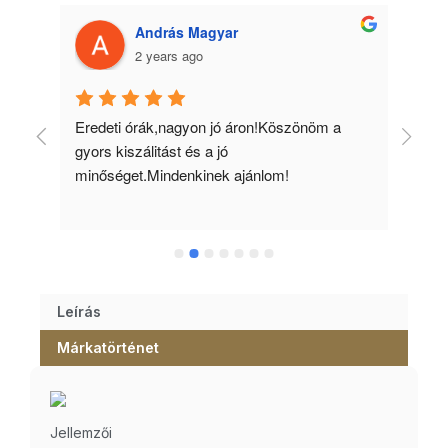
András Magyar
2 years ago
 
Eredeti órák,nagyon jó áron!Köszönöm a 
Min
gyors kiszálitást és a jó 
kös
minőséget.Mindenkinek ajánlom!
Leírás
Márkatörténet
Jellemzői