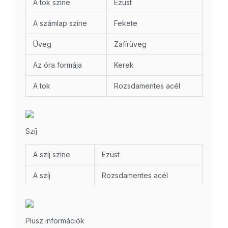
A tok színe
Ezüst
A számlap színe
Fekete
Üveg
Zafírüveg
Az óra formája
Kerek
A tok
Rozsdamentes acél
Szíj
A szíj színe
Ezüst
A szíj
Rozsdamentes acél
Plusz információk