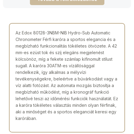
Az Edox 80128-3NBM-NIB Hydro-Sub Automatic
Chronometer Férfi karóra a sportos elegancia és a
megbízható funkcionalitás tökéletes ötvözete. A 42
mm-es ezüst tok és szíj elegáns megjelenést
kölcsönöz, míg a fekete számlap kifinomult stílust
sugall. A karóra 30ATM-es vízállósággal
rendelkezik, így alkalmas a mélyvízi
tevékenységekre, beleértve a búvárkodást vagy a
víz alatti fotózást. Az automata mozgás biztosítja a
megbízható működést, míg a kronográf funkció
lehetővé teszi az időmérési funkciók használatát. Ez
a karóra tökéletes választás minden olyan férfinak,
aki a minőséget és a sportos eleganciát keresi egy
karórában.