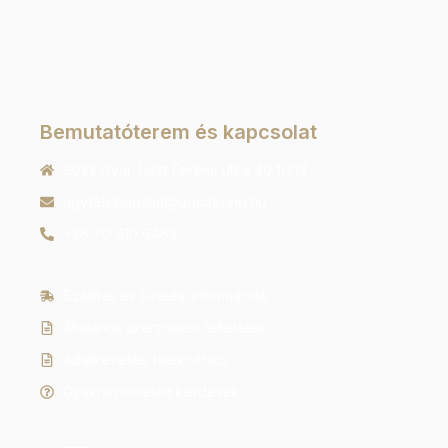
Bemutatóterem és kapcsolat
9022 Győr, Liszt Ferenc utca 40 1/213
ugyfelszolgalat@orachrono.hu
+36 70 410 6466
Szállítás és fizetési információk
Általános szerződési feltételek
Adatkezelési tájékoztató
Gyakran ismételt kérdések