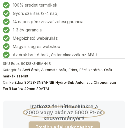
3NBM-
100% eredeti termékek
NIB
Gyors szállítás (2-4 nap)
Hydro-
14 napos pénzvisszafizetési garancia
Sub
Automatic
1-3 év garancia
Chronometer
Megbízható webáruház
Férfi
Magyar cég és webshop
karóra
42mm
Az árak bruttó árak, és tartalmazzák az ÁFA-t
30ATM
SKU
Edox 80128-3NBM-NIB
mennyiség
Kategóriák
Acél órák
,
Automata órák
,
Edox
,
Férfi karórák
,
Órák
márkák szerint
Címke
Edox 80128-3NBM-NIB Hydro-Sub Automatic Chronometer
Férfi karóra 42mm 30ATM
Iratkozz fel hírlevelünkre a
2000 vagy akár az 5000 Ft-os
kedvezményért!
Tovább a feliratkozáshoz