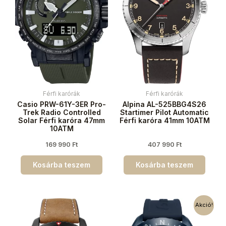
Férfi karórák
Férfi karórák
Casio PRW-61Y-3ER Pro-
Alpina AL-525BBG4S26
Trek Radio Controlled
Startimer Pilot Automatic
Solar Férfi karóra 47mm
Férfi karóra 41mm 10ATM
10ATM
169 990
Ft
407 990
Ft
Kosárba teszem
Kosárba teszem
Akció!