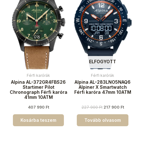
ELFOGYOTT
Férfi karórák
Férfi karórák
Alpina AL-372GR4FBS26
Alpina AL-283LNO5NAQ6
Startimer Pilot
Alpiner X Smartwatch
Chronograph Férfi karóra
Férfi karóra 47mm 10ATM
41mm 10ATM
407 990
Ft
227 900
Ft
217 900
Ft
Kosárba teszem
Tovább olvasom