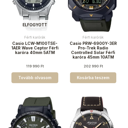
ELFOGYOTT
Férfi karórák
Férfi karórák
Casio LCW-M100TSE-
Casio PRW-6900Y-3ER
1AER Wave Ceptor Férfi
Pro-Trek Radio
karóra 40mm 5ATM
Controlled Solar Férfi
karóra 45mm 10ATM
119 990
Ft
202 990
Ft
Tovább olvasom
Kosárba teszem