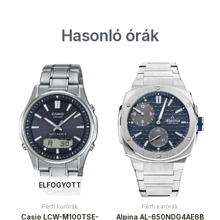
Hasonló órák
ELFOGYOTT
Férfi karórák
Férfi karórák
Casio LCW-M100TSE-
Alpina AL-650NDG4AE6B