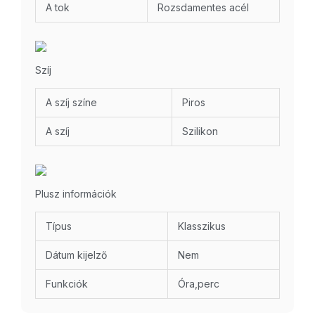
A tok
Rozsdamentes acél
Szíj
A szíj színe
Piros
A szíj
Szilikon
Plusz információk
Típus
Klasszikus
Dátum kijelző
Nem
Funkciók
Óra,perc