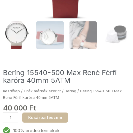
Bering 15540-500 Max René Férfi
karóra 40mm 5ATM
Kezdőlap
/
Órák márkák szerint
/
Bering
/ Bering 15540-500 Max
René Férfi karóra 40mm 5ATM
40 000
Ft
Bering
Kosárba teszem
15540-
500
100% eredeti termékek