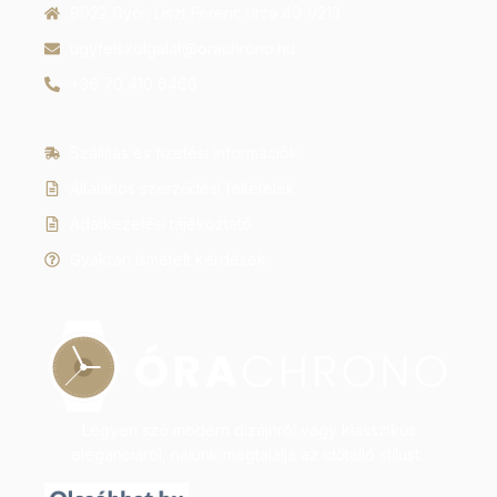
9022 Győr, Liszt Ferenc utca 40 1/213
ugyfelszolgalat@orachrono.hu
+36 70 410 6466
Szállítás és fizetési információk
Általános szerződési feltételek
Adatkezelési tájékoztató
Gyakran ismételt kérdések
Legyen szó modern dizájnról vagy klasszikus
eleganciáról, nálunk megtalálja az időtálló stílust.