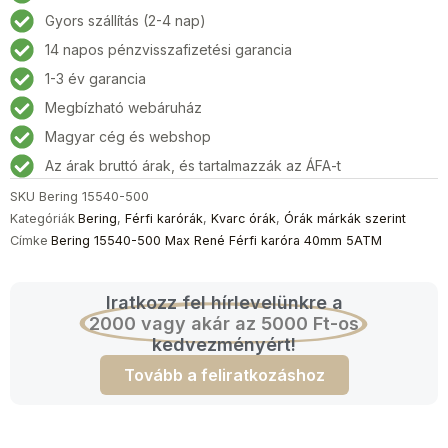
Max
Gyors szállítás (2-4 nap)
René
14 napos pénzvisszafizetési garancia
Férfi
karóra
1-3 év garancia
40mm
Megbízható webáruház
5ATM
Magyar cég és webshop
mennyiség
Az árak bruttó árak, és tartalmazzák az ÁFA-t
SKU
Bering 15540-500
Kategóriák
Bering
,
Férfi karórák
,
Kvarc órák
,
Órák márkák szerint
Címke
Bering 15540-500 Max René Férfi karóra 40mm 5ATM
Iratkozz fel hírlevelünkre a
2000 vagy akár az 5000 Ft-os
kedvezményért!
Tovább a feliratkozáshoz