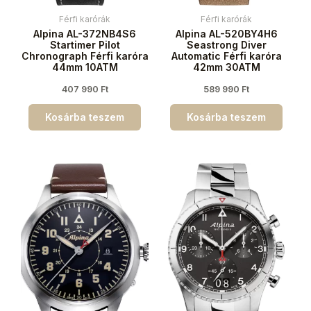
Férfi karórák
Férfi karórák
Alpina AL-372NB4S6
Alpina AL-520BY4H6
Startimer Pilot
Seastrong Diver
Chronograph Férfi karóra
Automatic Férfi karóra
44mm 10ATM
42mm 30ATM
407 990
Ft
589 990
Ft
Kosárba teszem
Kosárba teszem