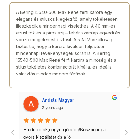
A Bering 15540-500 Max René férfi karóra egy
elegáns és stílusos kiegészítő, amely tökéletesen
illeszkedik a mindennapi viselethez. A 40 mm-es
ezüst tok és a piros szíj – fehér számlap egyedi és
vonzó megjelenést biztosít. A 5 ATM vízállóság
biztosítja, hogy a karóra kiválóan teljesítsen
mindennapi tevékenységek során is. A Bering
15540-500 Max René férfi karóra a minőség és a
stílus tökéletes kombinációját kínálja, és ideális
választás minden modern férfinak.
András Magyar
2 years ago
 
Eredeti órák,nagyon jó áron!Köszönöm a 
Min
gyors kiszálitást és a jó 
kös