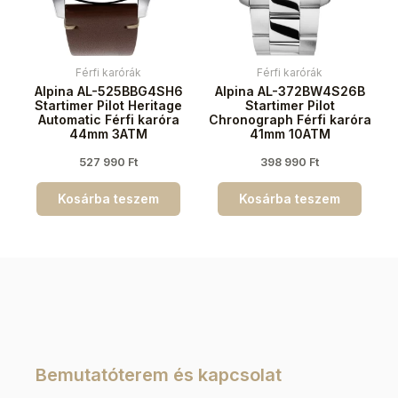
Férfi karórák
Férfi karórák
Alpina AL-525BBG4SH6
Alpina AL-372BW4S26B
Startimer Pilot Heritage
Startimer Pilot
Automatic Férfi karóra
Chronograph Férfi karóra
44mm 3ATM
41mm 10ATM
527 990
Ft
398 990
Ft
Kosárba teszem
Kosárba teszem
Bemutatóterem és kapcsolat