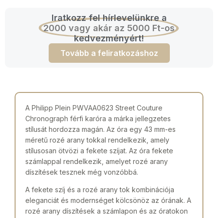
Iratkozz fel hírlevelünkre a
2000 vagy akár az 5000 Ft-os
kedvezményért!
Tovább a feliratkozáshoz
A Philipp Plein PWVAA0623 Street Couture
Chronograph férfi karóra a márka jellegzetes
stílusát hordozza magán. Az óra egy 43 mm-es
méretű rozé arany tokkal rendelkezik, amely
stílusosan ötvözi a fekete szíjat. Az óra fekete
számlappal rendelkezik, amelyet rozé arany
díszítések tesznek még vonzóbbá.
A fekete szíj és a rozé arany tok kombinációja
eleganciát és modernséget kölcsönöz az órának. A
rozé arany díszítések a számlapon és az óratokon