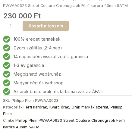
PWVAA0623 Street Couture Chronograph Férfi karóra 43mm 5ATM
230 000
Ft
Philipp
Kosárba teszem
Plein
PWVAA0623
100% eredeti termékek
Street
Gyors szállítás (2-4 nap)
Couture
14 napos pénzvisszafizetési garancia
Chronograph
Férfi
1-3 év garancia
karóra
Megbízható webáruház
43mm
Magyar cég és webshop
5ATM
mennyiség
Az árak bruttó árak, és tartalmazzák az ÁFA-t
SKU
Philipp Plein PWVAA0623
Kategóriák
Férfi karórák
,
Kvarc órák
,
Órák márkák szerint
,
Philipp
Plein
Címke
Philipp Plein PWVAA0623 Street Couture Chronograph Férfi
karóra 43mm 5ATM