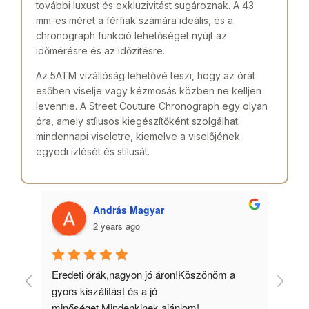
további luxust és exkluzivitást sugároznak. A 43
mm-es méret a férfiak számára ideális, és a
chronograph funkció lehetőséget nyújt az
időmérésre és az időzítésre.
Az 5ATM vízállóság lehetővé teszi, hogy az órát
esőben viselje vagy kézmosás közben ne kelljen
levennie. A Street Couture Chronograph egy olyan
óra, amely stílusos kiegészítőként szolgálhat
mindennapi viseletre, kiemelve a viselőjének
egyedi ízlését és stílusát.
András Magyar
2 years ago
 
Eredeti órák,nagyon jó áron!Köszönöm a 
Min
gyors kiszálitást és a jó 
kös
minőséget.Mindenkinek ajánlom!