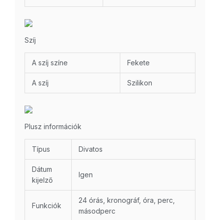
Szíj
A szíj színe
Fekete
A szíj
Szilikon
Plusz információk
Típus
Divatos
Dátum
Igen
kijelző
24 órás, kronográf, óra, perc,
Funkciók
másodperc