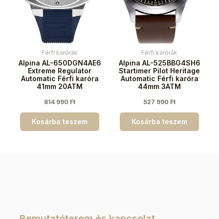
Férfi karórák
Férfi karórák
Alpina AL-650DGN4AE6
Alpina AL-525BBG4SH6
Extreme Regulator
Startimer Pilot Heritage
Automatic Férfi karóra
Automatic Férfi karóra
41mm 20ATM
44mm 3ATM
814 990
Ft
527 990
Ft
Kosárba teszem
Kosárba teszem
Bemutatóterem és kapcsolat