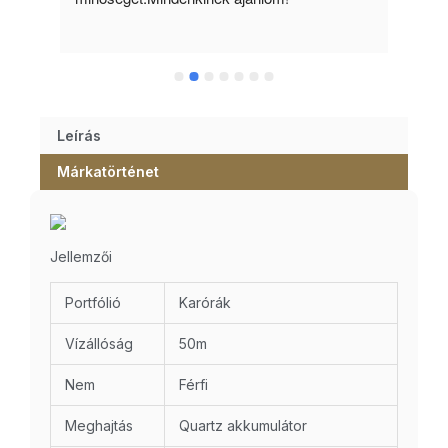
Leírás
Márkatörténet
Jellemzői
Portfólió
Karórák
Vízállóság
50m
Nem
Férfi
Meghajtás
Quartz akkumulátor