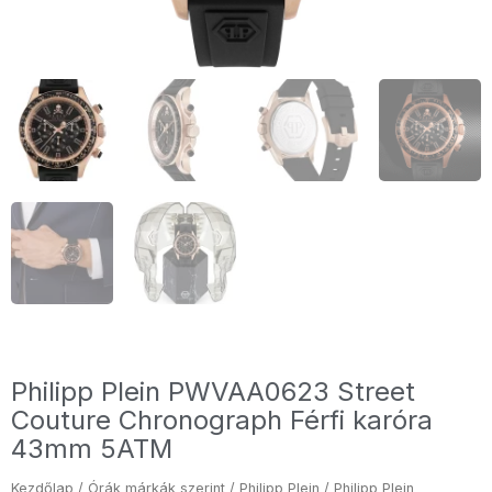
Philipp Plein PWVAA0623 Street
Couture Chronograph Férfi karóra
43mm 5ATM
Kezdőlap
/
Órák márkák szerint
/
Philipp Plein
/ Philipp Plein