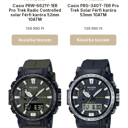
Casio PRW-6621Y-1ER
Casio PRG-340T-7ER Pro
Pro Trek Radio Controlled
Trek Solar Férfi karóra
solar Férfi karóra 52mm
53mm 10ATM
10ATM
159 990
Ft
139 990
Ft
Kosárba teszem
Kosárba teszem