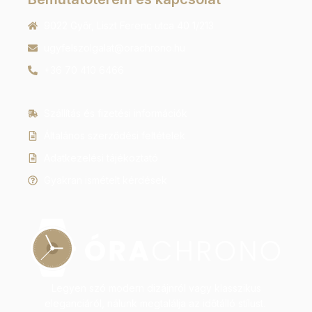
9022 Győr, Liszt Ferenc utca 40 1/213
ugyfelszolgalat@orachrono.hu
+36 70 410 6466
Szállítás és fizetési információk
Általános szerződési feltételek
Adatkezelési tájékoztató
Gyakran ismételt kérdések
Legyen szó modern dizájnról vagy klasszikus
eleganciáról, nálunk megtalálja az időtálló stílust.