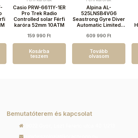
-
Casio PRW-6611Y-1ER
Alpina AL-
o
Pro Trek Radio
525LNSB4VG6
rfi
Controlled solar Férfi
Seastrong Gyre Diver
TM
karóra 52mm 10ATM
Automatic Limited
H
Edition Férfi karóra
159 990
Ft
609 990
Ft
44mm 30ATM
Kosárba
Tovább
teszem
olvasom
Bemutatóterem és kapcsolat
9022 Győr, Liszt Ferenc utca 40 1/213
ugyfelszolgalat@orachrono.hu