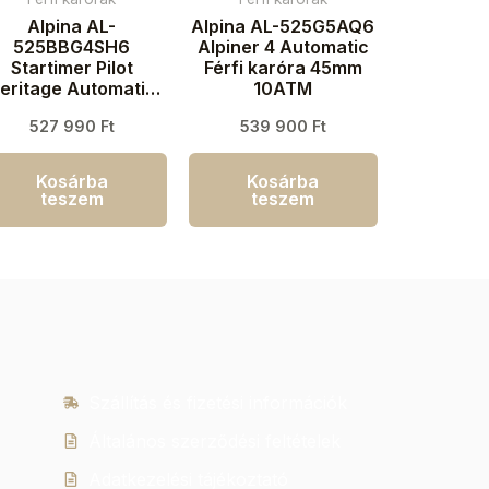
Alpina AL-
Alpina AL-525G5AQ6
525BBG4SH6
Alpiner 4 Automatic
Startimer Pilot
Férfi karóra 45mm
eritage Automatic
10ATM
Férfi karóra 44mm
527 990
Ft
539 900
Ft
3ATM
Kosárba
Kosárba
teszem
teszem
Szállítás és fizetési információk
Általános szerződési feltételek
Adatkezelési tájékoztató