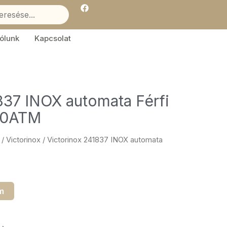
F
a
c
e
b
ólunk
Kapcsolat
o
o
k
837 INOX automata Férfi
20ATM
/
Victorinox
/ Victorinox 241837 INOX automata
m