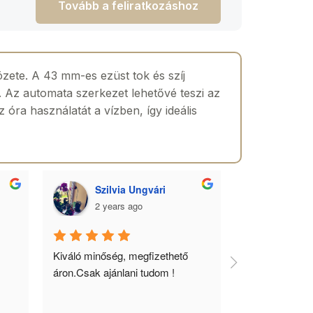
Tovább a feliratkozáshoz
vözete. A 43 mm-es ezüst tok és szíj
. Az automata szerkezet lehetővé teszi az
óra használatát a vízben, így ideális
Szilvia Ungvári
Lórá
2 years ago
2 yea
 
Kiváló minőség, megfizethető 
Az óra a férfia
áron.Csak ajánlani tudom !
ékszere, ebből 
óráimat mindig 
biztos helyről 