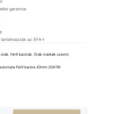
p)
etési garancia
z
p
s tartalmazzák az ÁFA-t
 órák
,
Férfi karórák
,
Órák márkák szerint
,
 automata Férfi karóra 43mm 20ATM