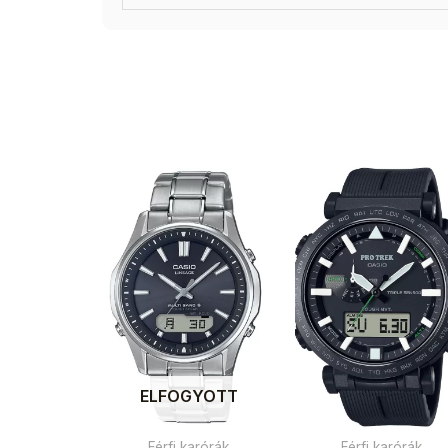
ELFOGYOTT
Férfi karórák
Férfi karórák