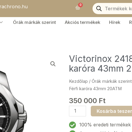
Products
0
orachrono.hu
search
Kosár
Órák márkák szerint
Akciós termékek
Hírek
R
Victorinox 241
karóra 43mm 
Kezdőlap
/
Órák márkák szerint
Férfi karóra 43mm 20ATM
350 000
Ft
Victorinox
Kosárba tesze
241837
INOX
100% eredeti termékek
automata