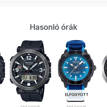
Hasonló órák
ELFOGYOTT
Férfi karórák
Férfi karórák