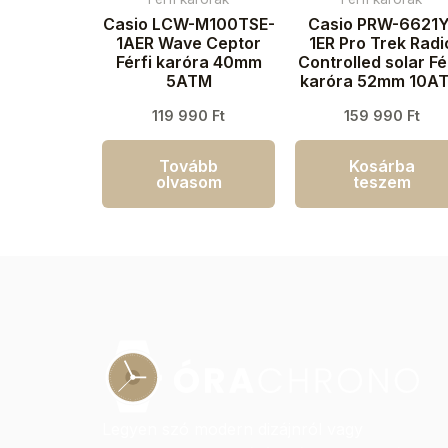
Casio LCW-M100TSE-
Casio PRW-6621Y
1AER Wave Ceptor
1ER Pro Trek Radi
Férfi karóra 40mm
Controlled solar Fé
5ATM
karóra 52mm 10A
119 990
Ft
159 990
Ft
Tovább
Kosárba
olvasom
teszem
Legyen szó modern dizájnról vagy