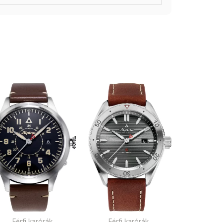
Férfi karórák
Férfi karórák