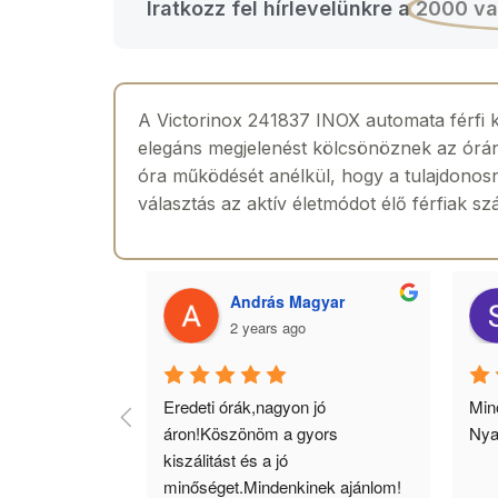
Iratkozz fel hírlevelünkre a
2000 va
A Victorinox 241837 INOX automata férfi kar
elegáns megjelenést kölcsönöznek az órána
óra működését anélkül, hogy a tulajdonosna
választás az aktív életmódot élő férfiak s
 Toth
András Magyar
2 years ago
agyok 
Eredeti órák,nagyon jó 
Minő
llítás, nagy 
áron!Köszönöm a gyors 
Nya
ató minőség. 5 
kiszálitást és a jó 
lésem.
minőséget.Mindenkinek ajánlom!