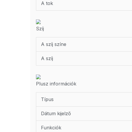
A tok
Szíj
A szíj színe
A szíj
Plusz információk
Típus
Dátum kijelző
Funkciók