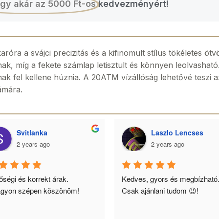
gy akár az 5000 Ft-os
kedvezményért!
óra a svájci precizitás és a kifinomult stílus tökéletes öt
k, míg a fekete számlap letisztult és könnyen leolvasható
k fel kellene húznia. A 20ATM vízállóság lehetővé teszi az 
zámára.
Svitlanka
Laszlo Lencses
2 years ago
2 years ago
ségi és korrekt árak. 
Kedves, gyors és megbízható.
gyon szépen köszönöm!
Csak ajánlani tudom 😉!