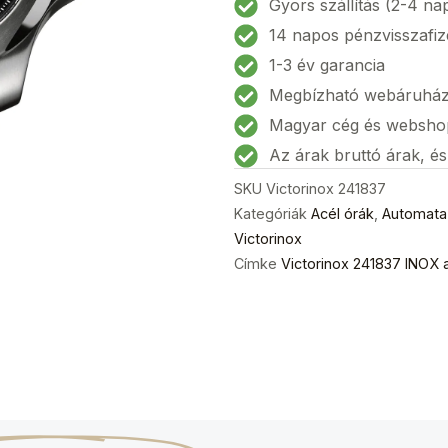
Gyors szállítás (2-4 na
Férfi
14 napos pénzvisszafiz
karóra
1-3 év garancia
43mm
Megbízható webáruhá
20ATM
mennyiség
Magyar cég és websho
Az árak bruttó árak, é
SKU
Victorinox 241837
Kategóriák
Acél órák
,
Automata
Victorinox
Címke
Victorinox 241837 INOX