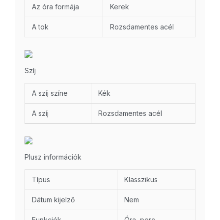
Az óra formája
Kerek
A tok
Rozsdamentes acél
Szíj
A szíj színe
Kék
A szíj
Rozsdamentes acél
Plusz információk
Típus
Klasszikus
Dátum kijelző
Nem
Funkciók
Óra, perc