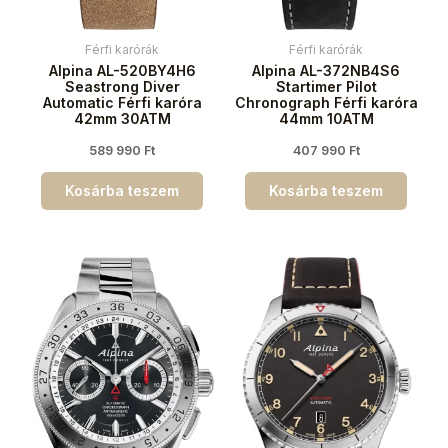
Férfi karórák
Férfi karórák
Alpina AL-520BY4H6
Alpina AL-372NB4S6
Seastrong Diver
Startimer Pilot
Automatic Férfi karóra
Chronograph Férfi karóra
42mm 30ATM
44mm 10ATM
589 990
Ft
407 990
Ft
Kosárba teszem
Kosárba teszem