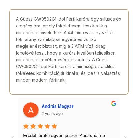
A Guess GW0502G1 Idol Férfi karóra egy stílusos és
elegáns óra, amely tökéletesen illeszkedik a
mindennapi viselethez. A 44 mm-es arany szíj és
tok, arany számlappal egyedi és vonzó
megjelenést biztosít, míg a 3 ATM vízállóság
lehetővé teszi, hogy a karóra kiválóan teljesítsen
mindennapi tevékenységek során is. A Guess
GW0502G1 Idol Férfi karóra a minőség és a stílus
tökéletes kombinációját kínálja, és ideális választás
minden modern férfinak.
András Magyar
2 years ago
 
Eredeti órák,nagyon jó áron!Köszönöm a 
Min