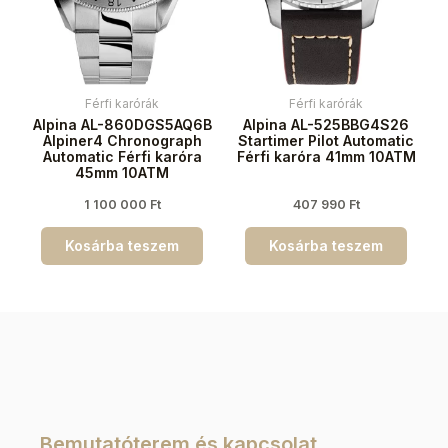
Férfi karórák
Férfi karórák
Alpina AL-860DGS5AQ6B
Alpina AL-525BBG4S26
Alpiner4 Chronograph
Startimer Pilot Automatic
Automatic Férfi karóra
Férfi karóra 41mm 10ATM
45mm 10ATM
1 100 000
Ft
407 990
Ft
Kosárba teszem
Kosárba teszem
Bemutatóterem és kapcsolat