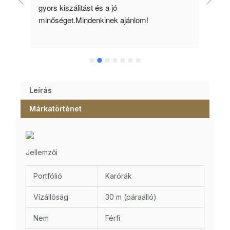
gyors kiszálitást és a jó 
kös
minőséget.Mindenkinek ajánlom!
Leírás
Márkatörténet
Jellemzői
Portfólió
Karórák
Vízállóság
30 m (páraálló)
Nem
Férfi