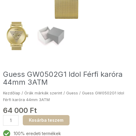
Guess GW0502G1 Idol Férfi karóra
44mm 3ATM
Kezdőlap
/
Órák márkák szerint
/
Guess
/ Guess GW0502G1 Idol
Férfi karóra 44mm 3ATM
64 000
Ft
Guess
Kosárba teszem
GW0502G1
Idol
100% eredeti termékek