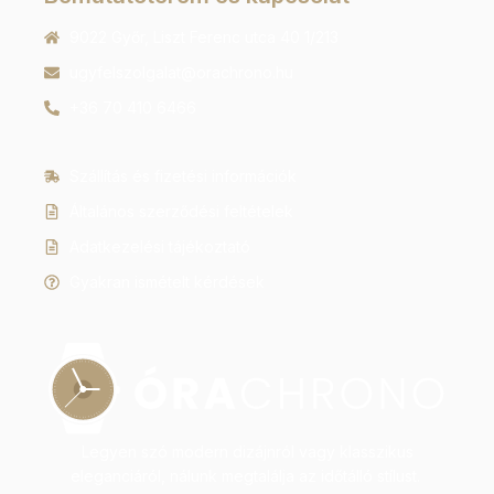
9022 Győr, Liszt Ferenc utca 40 1/213
ugyfelszolgalat@orachrono.hu
+36 70 410 6466
Szállítás és fizetési információk
Általános szerződési feltételek
Adatkezelési tájékoztató
Gyakran ismételt kérdések
Legyen szó modern dizájnról vagy klasszikus
eleganciáról, nálunk megtalálja az időtálló stílust.