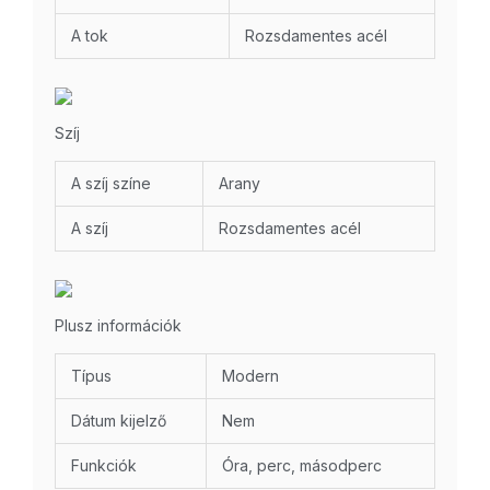
A tok
Rozsdamentes acél
Szíj
A szíj színe
Arany
A szíj
Rozsdamentes acél
Plusz információk
Típus
Modern
Dátum kijelző
Nem
Funkciók
Óra, perc, másodperc