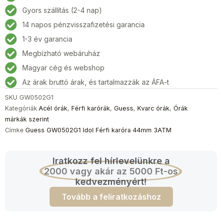
Férfi
Gyors szállítás (2-4 nap)
karóra
14 napos pénzvisszafizetési garancia
44mm
3ATM
1-3 év garancia
mennyiség
Megbízható webáruház
Magyar cég és webshop
Az árak bruttó árak, és tartalmazzák az ÁFA-t
SKU
GW0502G1
Kategóriák
Acél órák
,
Férfi karórák
,
Guess
,
Kvarc órák
,
Órák
márkák szerint
Címke
Guess GW0502G1 Idol Férfi karóra 44mm 3ATM
Iratkozz fel hírlevelünkre a
2000 vagy akár az 5000 Ft-os
kedvezményért!
Tovább a feliratkozáshoz