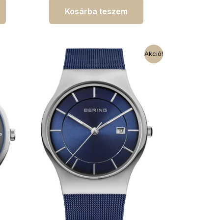
Kosárba teszem
Akció!