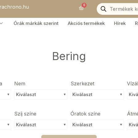
Products
0
orachrono.hu
search
Kosár
Órák márkák szerint
Akciós termékek
Hírek
R
Bering
a
Nem
Szerkezet
Vízá
Kiválaszt
Kiválaszt
Kivá
Szíj színe
Óratok színe
Átm
Kiválaszt
Kiválaszt
Kivá