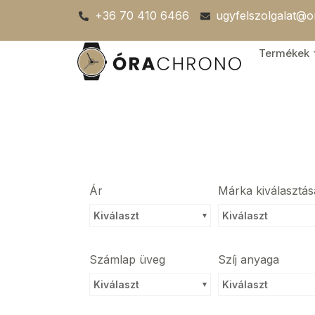
Skip
+36 70 410 6466
ugyfelszolgalat@
to
content
Termékek
Ár
Márka kiválasztás
Kiválaszt
Kiválaszt
Számlap üveg
Szíj anyaga
Kiválaszt
Kiválaszt