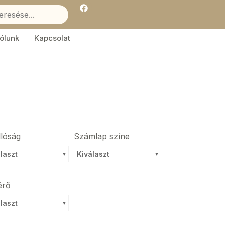
F
a
c
e
b
ólunk
Kapcsolat
o
o
k
llóság
Számlap színe
laszt
Kiválaszt
érő
laszt