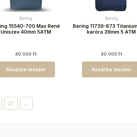
Bering
Bering
ing 15540-700 Max René
Bering 11739-873 Titanium
Uniszex 40mm 5ATM
karóra 39mm 5 ATM
40 000
Ft
40 000
Ft
Kosárba teszem
Kosárba teszem
27
→