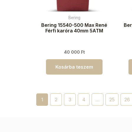
Bering
Bering 15540-500 Max René
Ber
Férfi karóra 40mm 5ATM
40 000
Ft
Kosárba teszem
1
2
3
4
…
25
26