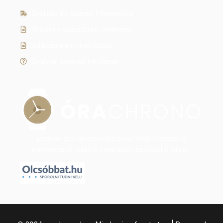
Szállítás és fizetési információk
Általános szerződési feltételek
Adatkezelési tájékoztató
Gyakran ismételt kérdések
Legyen szó modern dizájnról vagy klasszikus
eleganciáról, nálunk megtalálja az időtálló stílust.