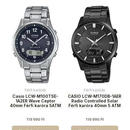
Férfi karórák
Férfi karórák
Casio LCW-M100TSE-
CASIO LCW-M170DB-1AER
1A2ER Wave Ceptor
Radio Controlled Solar
40mm Férfi karóra 5ATM
Férfi karóra 40mm 5 ATM
119 990
Ft
119 990
Ft