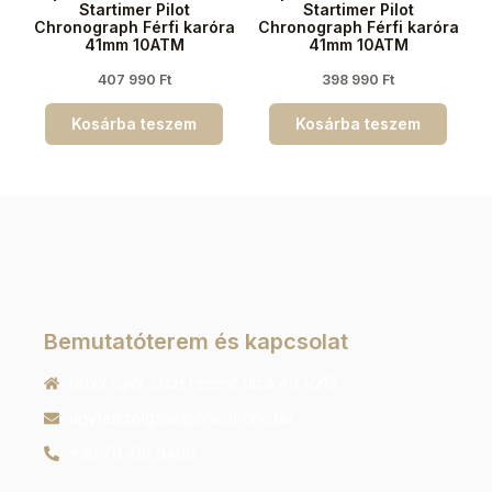
Startimer Pilot
Startimer Pilot
Chronograph Férfi karóra
Chronograph Férfi karóra
41mm 10ATM
41mm 10ATM
407 990
Ft
398 990
Ft
Kosárba teszem
Kosárba teszem
Bemutatóterem és kapcsolat
9022 Győr, Liszt Ferenc utca 40 1/213
ugyfelszolgalat@orachrono.hu
+36 70 410 6466