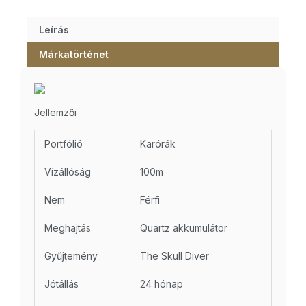
Leírás
Márkatörténet
Jellemzői
Portfólió
Karórák
Vízállóság
100m
Nem
Férfi
Meghajtás
Quartz akkumulátor
Gyűjtemény
The Skull Diver
Jótállás
24 hónap