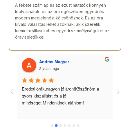
A fekete számlap és az ezüst mutatók könnyen
leolvashatók, és az óra egészében egyedi és
modern megjelenést kölcsönöznek. Ez az óra
kiváló választás lehet azoknak, akik szeretik
kiemelni stílusukat és egyedi személyiségüket az
óraviseletükkel.
András Magyar
2 years ago
 
Eredeti órák,nagyon jó áron!Köszönöm a 
Min
gyors kiszálitást és a jó 
kös
minőséget.Mindenkinek ajánlom!