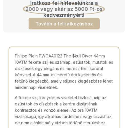
Iratkozz fel hírlevelünkre a
2000 vagy akár az 5000 Ft-os
kedvezményért!
Tovább a feliratkozáshoz
Philipp Plein PWOAA0122 The $kull Diver 44mm
10ATM fekete szíj és számlap, ezüst tok, mutatók és
díszítések egy elegáns és merész férfi karórát
képvisel. A 44 mm-es méretű óra kijelentős és
feltűnő kiegészítő, amely stílusos kiegészítése lehet
mindennapi viseletnek.
A fekete szíj kényelmes viseletet biztosít, míg az
ezüst tok és díszítések a karóra dizájnjának
kontrasztos és vonzó elemei. Az óra 10ATM
vízállóságú, így alkalmas fürdéshez vagy úszáshoz,
de nem ajánlott mély vízben történő merüléshez.