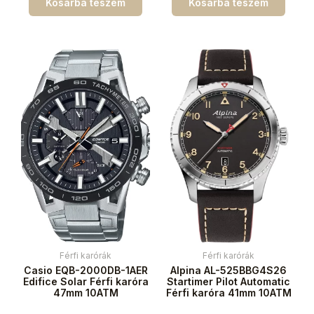
Kosárba teszem
Kosárba teszem
Férfi karórák
Férfi karórák
Casio EQB-2000DB-1AER
Alpina AL-525BBG4S26
Edifice Solar Férfi karóra
Startimer Pilot Automatic
47mm 10ATM
Férfi karóra 41mm 10ATM