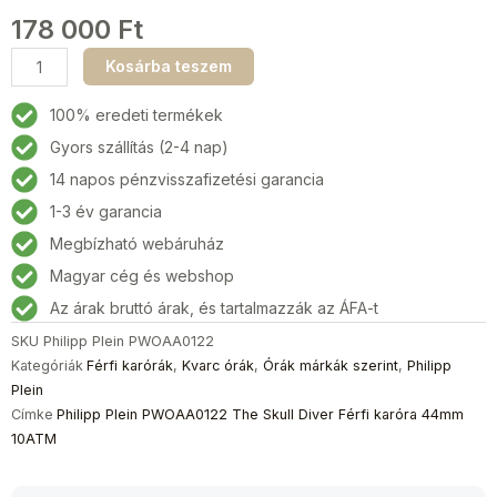
178 000
Ft
Philipp
Kosárba teszem
Plein
PWOAA0122
100% eredeti termékek
The
Gyors szállítás (2-4 nap)
Skull
14 napos pénzvisszafizetési garancia
Diver
Férfi
1-3 év garancia
karóra
Megbízható webáruház
44mm
Magyar cég és webshop
10ATM
mennyiség
Az árak bruttó árak, és tartalmazzák az ÁFA-t
SKU
Philipp Plein PWOAA0122
Kategóriák
Férfi karórák
,
Kvarc órák
,
Órák márkák szerint
,
Philipp
Plein
Címke
Philipp Plein PWOAA0122 The Skull Diver Férfi karóra 44mm
10ATM