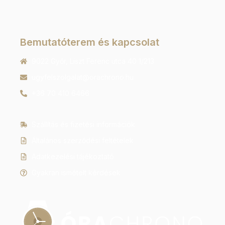
Bemutatóterem és kapcsolat
9022 Győr, Liszt Ferenc utca 40 1/213
ugyfelszolgalat@orachrono.hu
+36 70 410 6466
Szállítás és fizetési információk
Általános szerződési feltételek
Adatkezelési tájékoztató
Gyakran ismételt kérdések