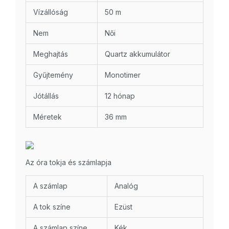
Vízállóság
50 m
Nem
Női
Meghajtás
Quartz akkumulátor
Gyűjtemény
Monotimer
Jótállás
12 hónap
Méretek
36 mm
Az óra tokja és számlapja
A számlap
Analóg
A tok színe
Ezüst
A számlap színe
Kék