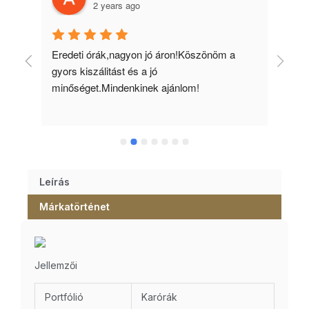
2 years ago
 
Eredeti órák,nagyon jó áron!Köszönöm a 
Min
gyors kiszálitást és a jó 
kös
minőséget.Mindenkinek ajánlom!
Leírás
Márkatörténet
Jellemzői
Portfólió
Karórák