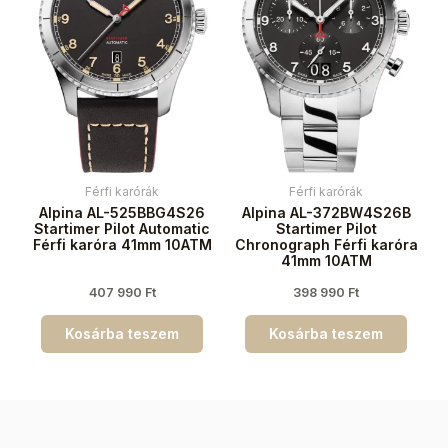
Férfi karórák
Férfi karórák
Alpina AL-525BBG4S26
Alpina AL-372BW4S26B
Startimer Pilot Automatic
Startimer Pilot
Férfi karóra 41mm 10ATM
Chronograph Férfi karóra
41mm 10ATM
407 990
Ft
398 990
Ft
Kosárba teszem
Kosárba teszem