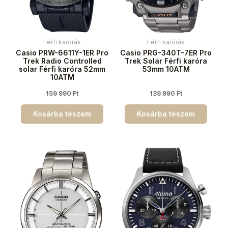
Férfi karórák
Férfi karórák
Casio PRW-6611Y-1ER Pro
Casio PRG-340T-7ER Pro
Trek Radio Controlled
Trek Solar Férfi karóra
solar Férfi karóra 52mm
53mm 10ATM
10ATM
159 990
Ft
139 990
Ft
Kosárba teszem
Kosárba teszem