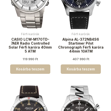
Férfi karórák
Férfi karórák
CASIO LCW-M170TD-
Alpina AL-372NB4S6
7AER Radio Controlled
Startimer Pilot
Solar Férfi karóra 40mm
Chronograph Férfi karóra
5 ATM
44mm 10ATM
119 990
Ft
407 990
Ft
Kosárba teszem
Kosárba teszem