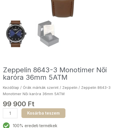
Zeppelin 8643-3 Monotimer Női
karóra 36mm 5ATM
Kezdőlap
/
Órák márkák szerint
/
Zeppelin
/ Zeppelin 8643-3
Monotimer Női karóra 36mm 5ATM
99 900
Ft
Zeppelin
Kosárba teszem
8643-
3
100% eredeti termékek