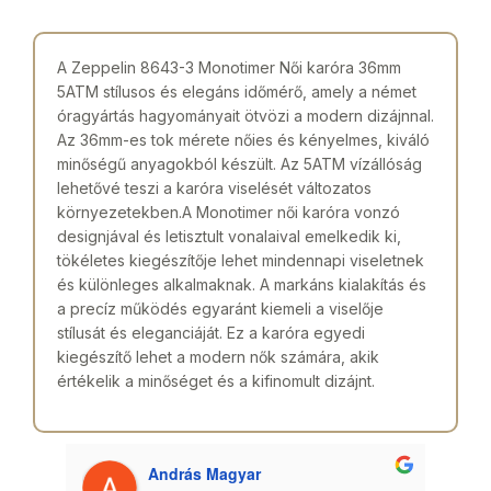
A Zeppelin 8643-3 Monotimer Női karóra 36mm
5ATM stílusos és elegáns időmérő, amely a német
óragyártás hagyományait ötvözi a modern dizájnnal.
Az 36mm-es tok mérete nőies és kényelmes, kiváló
minőségű anyagokból készült. Az 5ATM vízállóság
lehetővé teszi a karóra viselését változatos
környezetekben.A Monotimer női karóra vonzó
designjával és letisztult vonalaival emelkedik ki,
tökéletes kiegészítője lehet mindennapi viseletnek
és különleges alkalmaknak. A markáns kialakítás és
a precíz működés egyaránt kiemeli a viselője
stílusát és eleganciáját. Ez a karóra egyedi
kiegészítő lehet a modern nők számára, akik
értékelik a minőséget és a kifinomult dizájnt.
András Magyar