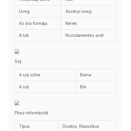
Üveg
Ásványi üveg
Az óra formája
Kerek
A tok
Rozsdamentes acél
Szíj
A szíj színe
Barna
A szíj
Bőr
Plusz információk
Típus
Divatos, Klasszikus