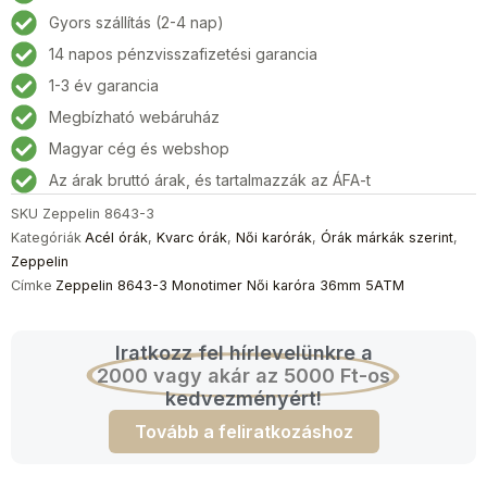
Monotimer
Gyors szállítás (2-4 nap)
Női
14 napos pénzvisszafizetési garancia
karóra
36mm
1-3 év garancia
5ATM
Megbízható webáruház
mennyiség
Magyar cég és webshop
Az árak bruttó árak, és tartalmazzák az ÁFA-t
SKU
Zeppelin 8643-3
Kategóriák
Acél órák
,
Kvarc órák
,
Női karórák
,
Órák márkák szerint
,
Zeppelin
Címke
Zeppelin 8643-3 Monotimer Női karóra 36mm 5ATM
Iratkozz fel hírlevelünkre a
2000 vagy akár az 5000 Ft-os
kedvezményért!
Tovább a feliratkozáshoz