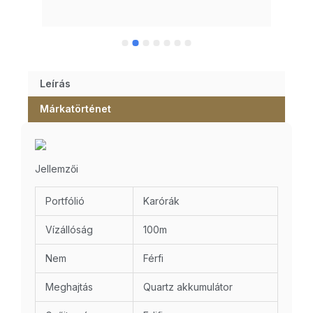
Leírás
Márkatörténet
Jellemzői
Portfólió
Karórák
Vízállóság
100m
Nem
Férfi
Meghajtás
Quartz akkumulátor