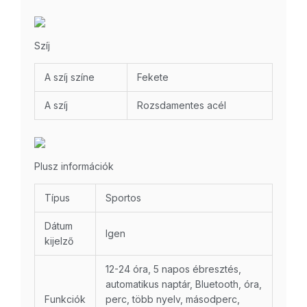
Szíj
A szíj színe
Fekete
A szíj
Rozsdamentes acél
Plusz információk
Típus
Sportos
Dátum
Igen
kijelző
12-24 óra, 5 napos ébresztés,
automatikus naptár, Bluetooth, óra,
Funkciók
perc, több nyelv, másodperc,