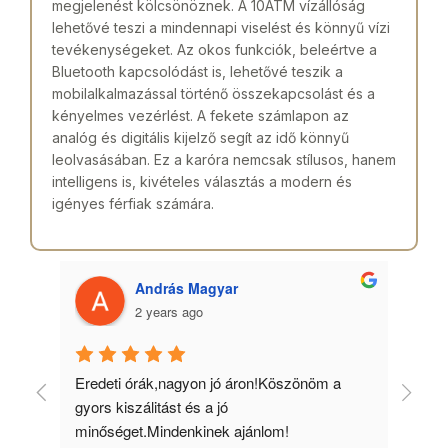
megjelenést kölcsönöznek. A 10ATM vízállóság
lehetővé teszi a mindennapi viselést és könnyű vízi
tevékenységeket. Az okos funkciók, beleértve a
Bluetooth kapcsolódást is, lehetővé teszik a
mobilalkalmazással történő összekapcsolást és a
kényelmes vezérlést. A fekete számlapon az
analóg és digitális kijelző segít az idő könnyű
leolvasásában. Ez a karóra nemcsak stílusos, hanem
intelligens is, kivételes választás a modern és
igényes férfiak számára.
András Magyar
2 years ago
 
Eredeti órák,nagyon jó áron!Köszönöm a 
Min
gyors kiszálitást és a jó 
kös
minőséget.Mindenkinek ajánlom!