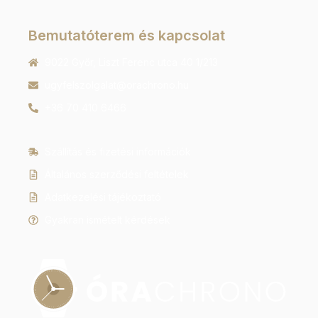
Bemutatóterem és kapcsolat
9022 Győr, Liszt Ferenc utca 40 1/213
ugyfelszolgalat@orachrono.hu
+36 70 410 6466
Szállítás és fizetési információk
Általános szerződési feltételek
Adatkezelési tájékoztató
Gyakran ismételt kérdések