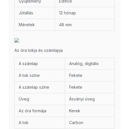
Gyűjtemény
Edifice
Jótállás
12 hónap
Méretek
48 mm
Az óra tokja és számlapja
A számlap
Analóg, digitális
A tok színe
Fekete
A számlap színe
Fekete
Üveg
Ásványi üveg
Az óra formája
Kerek
A tok
Carbon