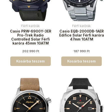
Férfi karórák
Férfi karórák
Casio PRW-6900Y-3ER
Casio EQB-2000DB-1AER
Pro-Trek Radio
Edifice Solar Férfi karóra
Controlled Solar Férfi
47mm 10ATM
karóra 45mm 10ATM
202 990
Ft
187 990
Ft
Kosárba teszem
Kosárba teszem