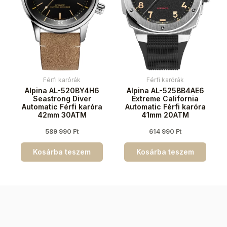
Férfi karórák
Férfi karórák
Alpina AL-520BY4H6
Alpina AL-525BB4AE6
Seastrong Diver
Extreme California
Automatic Férfi karóra
Automatic Férfi karóra
42mm 30ATM
41mm 20ATM
589 990
Ft
614 990
Ft
Kosárba teszem
Kosárba teszem