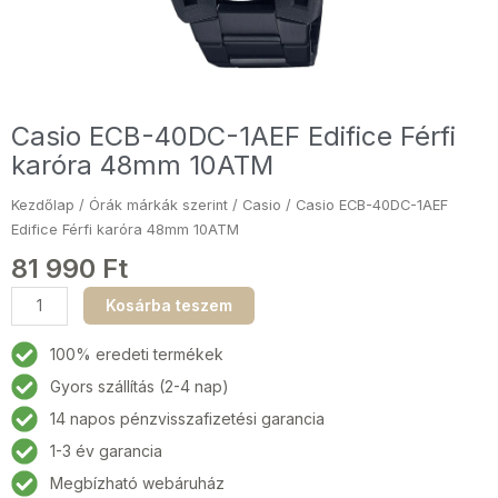
Casio ECB-40DC-1AEF Edifice Férfi
karóra 48mm 10ATM
Kezdőlap
/
Órák márkák szerint
/
Casio
/ Casio ECB-40DC-1AEF
Edifice Férfi karóra 48mm 10ATM
81 990
Ft
Casio
Kosárba teszem
ECB-
40DC-
100% eredeti termékek
1AEF
Gyors szállítás (2-4 nap)
Edifice
14 napos pénzvisszafizetési garancia
Férfi
karóra
1-3 év garancia
48mm
Megbízható webáruház
10ATM