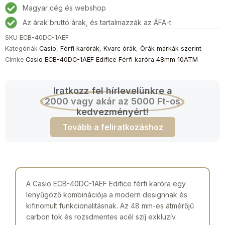
Magyar cég és webshop
mennyiség
Az árak bruttó árak, és tartalmazzák az ÁFA-t
SKU
ECB-40DC-1AEF
Kategóriák
Casio
,
Férfi karórák
,
Kvarc órák
,
Órák márkák szerint
Címke
Casio ECB-40DC-1AEF Edifice Férfi karóra 48mm 10ATM
Iratkozz fel hírlevelünkre a
2000 vagy akár az 5000 Ft-os
kedvezményért!
Tovább a feliratkozáshoz
A Casio ECB-40DC-1AEF Edifice férfi karóra egy
lenyűgöző kombinációja a modern designnak és
kifinomult funkcionalitásnak. Az 48 mm-es átmérőjű
carbon tok és rozsdmentes acél szíj exkluzív