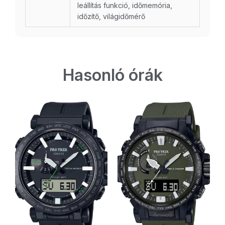
leállítás funkció, időmemória,
időzítő, világidőmérő
Hasonló órák