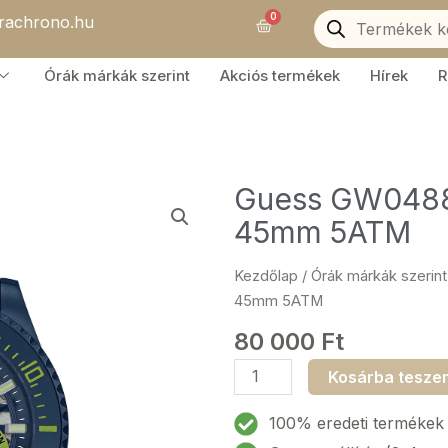
Products
0
orachrono.hu
search
Kosár
Órák márkák szerint
Akciós termékek
Hírek
R
Guess GW0488G
45mm 5ATM
Kezdőlap
/
Órák márkák szerint
45mm 5ATM
80 000
Ft
Guess
Kosárba tesze
GW0488G4
Axle
100% eredeti termékek
Férfi