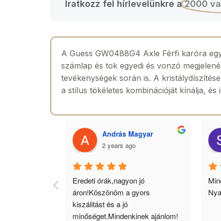
Iratkozz fel hírlevelünkre a
2000 va
A Guess GW0488G4 Axle Férfi karóra egy el
számlap és tok egyedi és vonzó megjelenést
tevékenységek során is. A kristálydíszíté
a stílus tökéletes kombinációját kínálja, és
 Toth
András Magyar
2 years ago
agyok 
Eredeti órák,nagyon jó 
Minő
llítás, nagy 
áron!Köszönöm a gyors 
Nya
ató minőség. 5 
kiszálitást és a jó 
lésem.
minőséget.Mindenkinek ajánlom!