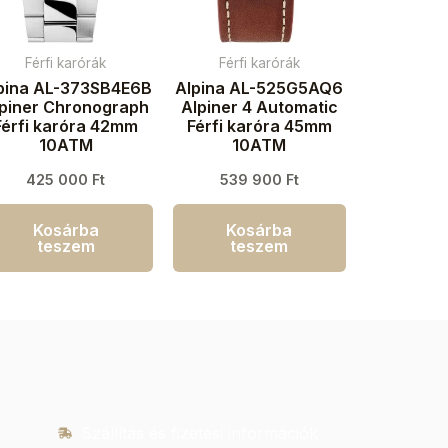
Férfi karórák
Férfi karórák
pina AL-373SB4E6B
Alpina AL-525G5AQ6
lpiner Chronograph
Alpiner 4 Automatic
Férfi karóra 42mm
Férfi karóra 45mm
10ATM
10ATM
425 000
Ft
539 900
Ft
Kosárba
Kosárba
teszem
teszem
Szállítás és fizetési információk