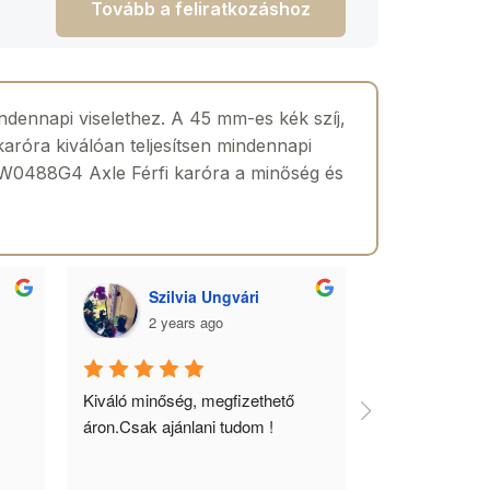
Tovább a feliratkozáshoz
ndennapi viselethez. A 45 mm-es kék szíj,
karóra kiválóan teljesítsen mindennapi
s GW0488G4 Axle Férfi karóra a minőség és
Szilvia Ungvári
Lórá
2 years ago
2 yea
 
Kiváló minőség, megfizethető 
Az óra a férfia
áron.Csak ajánlani tudom !
ékszere, ebből 
óráimat mindig 
biztos helyről 