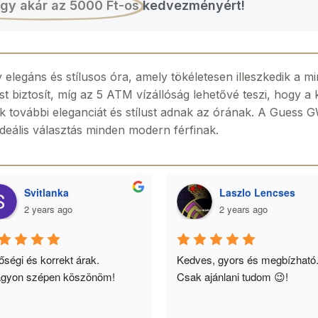
gy akár az 5000 Ft-os
kedvezményért!
egáns és stílusos óra, amely tökéletesen illeszkedik a mi
 biztosít, míg az 5 ATM vízállóság lehetővé teszi, hogy a 
sek további eleganciát és stílust adnak az órának. A Gues
 ideális választás minden modern férfinak.
Svitlanka
Laszlo Lencses
2 years ago
2 years ago
ségi és korrekt árak. 
Kedves, gyors és megbízható.
gyon szépen köszönöm!
Csak ajánlani tudom 😉!