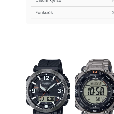
Dátum kijelző
Funkciók