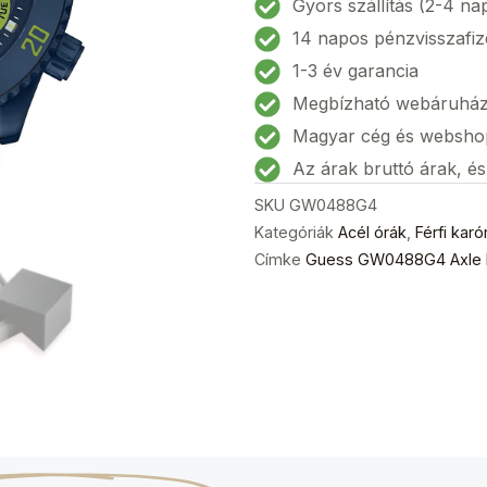
Gyors szállítás (2-4 na
karóra
14 napos pénzvisszafiz
45mm
1-3 év garancia
5ATM
Megbízható webáruhá
mennyiség
Magyar cég és websho
Az árak bruttó árak, é
SKU
GW0488G4
Kategóriák
Acél órák
,
Férfi karó
Címke
Guess GW0488G4 Axle F