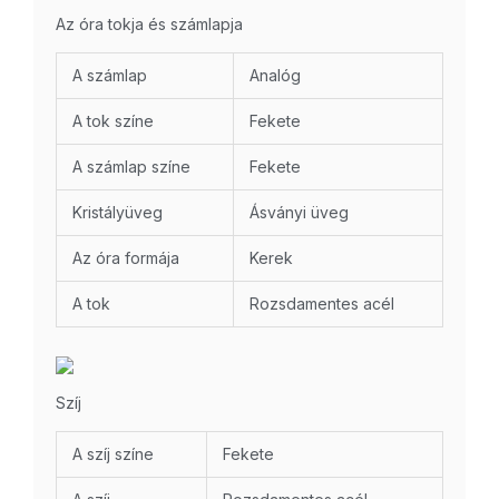
Az óra tokja és számlapja
A számlap
Analóg
A tok színe
Fekete
A számlap színe
Fekete
Kristályüveg
Ásványi üveg
Az óra formája
Kerek
A tok
Rozsdamentes acél
Szíj
A szíj színe
Fekete