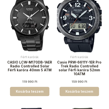
Férfi karórák
Férfi karórák
CASIO LCW-M170DB-1AER
Casio PRW-6611Y-1ER Pro
Radio Controlled Solar
Trek Radio Controlled
Férfi karóra 40mm 5 ATM
solar Férfi karóra 52mm
10ATM
119 990
Ft
159 990
Ft
Kosárba teszem
Kosárba teszem