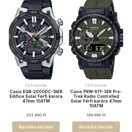
Férfi karórák
Férfi karórák
Casio EQB-2000DC-1AER
Casio PRW-61Y-3ER Pro-
Edifice Solar Férfi karóra
Trek Radio Controlled
47mm 10ATM
Solar Férfi karóra 47mm
10ATM
202 990
Ft
169 990
Ft
Kosárba teszem
Kosárba teszem