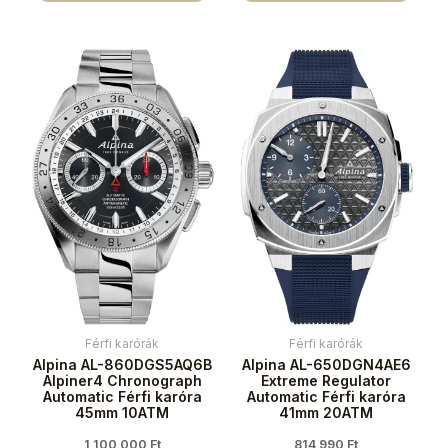
Férfi karórák
Férfi karórák
Alpina AL-860DGS5AQ6B
Alpina AL-650DGN4AE6
Alpiner4 Chronograph
Extreme Regulator
Automatic Férfi karóra
Automatic Férfi karóra
45mm 10ATM
41mm 20ATM
1 100 000
Ft
814 990
Ft