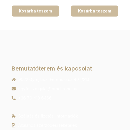
Kosárba teszem
Kosárba teszem
Bemutatóterem és kapcsolat
9022 Győr, Liszt Ferenc utca 40 1/213
ugyfelszolgalat@orachrono.hu
+36 70 410 6466
Szállítás és fizetési információk
Általános szerződési feltételek