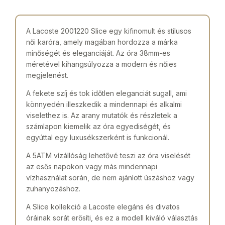
A Lacoste 2001220 Slice egy kifinomult és stílusos
női karóra, amely magában hordozza a márka
minőségét és eleganciáját. Az óra 38mm-es
méretével kihangsúlyozza a modern és nőies
megjelenést.
A fekete szíj és tok időtlen eleganciát sugall, ami
könnyedén illeszkedik a mindennapi és alkalmi
viselethez is. Az arany mutatók és részletek a
számlapon kiemelik az óra egyediségét, és
egyúttal egy luxusékszerként is funkcionál.
A 5ATM vízállóság lehetővé teszi az óra viselését
az esős napokon vagy más mindennapi
vízhasználat során, de nem ajánlott úszáshoz vagy
zuhanyozáshoz.
A Slice kollekció a Lacoste elegáns és divatos
óráinak sorát erősíti, és ez a modell kiváló választás