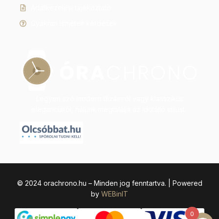
Adatkezelési tájékoztató
Gyakran ismételt kérdések
Legyen szó modern dizájnról vagy klasszikus
eleganciáról, nálunk megtalálja az időtálló stílust.
© 2024 orachrono.hu – Minden jog fenntartva. | Powered
by
WEBinIT
0