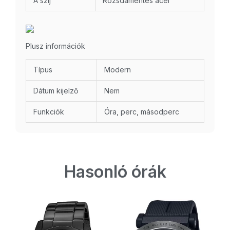
A szíj
Rozsdamentes acél
Plusz információk
Típus
Modern
Dátum kijelző
Nem
Funkciók
Óra, perc, másodperc
Hasonló órák