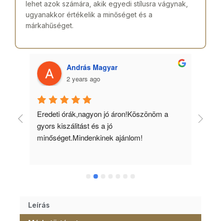
lehet azok számára, akik egyedi stílusra vágynak,
ugyanakkor értékelik a minőséget és a
márkahűséget.
András Magyar
2 years ago
 
Eredeti órák,nagyon jó áron!Köszönöm a 
Min
gyors kiszálitást és a jó 
kös
minőséget.Mindenkinek ajánlom!
Leírás