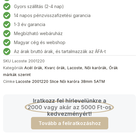
Női
Gyors szállítás (2-4 nap)
karóra
14 napos pénzvisszafizetési garancia
38mm
5ATM
1-3 év garancia
mennyiség
Megbízható webáruház
Magyar cég és webshop
Az árak bruttó árak, és tartalmazzák az ÁFA-t
SKU
Lacoste 2001220
Kategóriák
Acél órák
,
Kvarc órák
,
Lacoste
,
Női karórák
,
Órák
márkák szerint
Címke
Lacoste 2001220 Slice Női karóra 38mm 5ATM
Iratkozz fel hírlevelünkre a
2000 vagy akár az 5000 Ft-os
kedvezményért!
Tovább a feliratkozáshoz