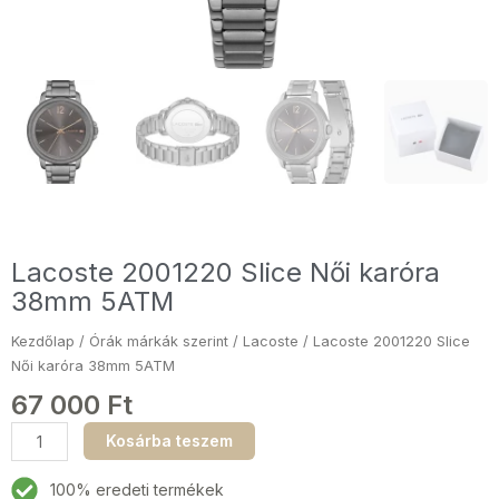
Lacoste 2001220 Slice Női karóra
38mm 5ATM
Kezdőlap
/
Órák márkák szerint
/
Lacoste
/ Lacoste 2001220 Slice
Női karóra 38mm 5ATM
67 000
Ft
Lacoste
Kosárba teszem
2001220
Slice
100% eredeti termékek