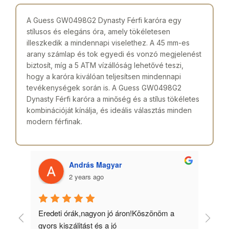
A Guess GW0498G2 Dynasty Férfi karóra egy
stílusos és elegáns óra, amely tökéletesen
illeszkedik a mindennapi viselethez. A 45 mm-es
arany számlap és tok egyedi és vonzó megjelenést
biztosít, míg a 5 ATM vízállóság lehetővé teszi,
hogy a karóra kiválóan teljesítsen mindennapi
tevékenységek során is. A Guess GW0498G2
Dynasty Férfi karóra a minőség és a stílus tökéletes
kombinációját kínálja, és ideális választás minden
modern férfinak.
András Magyar
2 years ago
 
Eredeti órák,nagyon jó áron!Köszönöm a 
Min
gyors kiszálitást és a jó 
kös