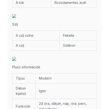
A tok
Rozsdamentes acél
Szíj
A szíj színe
Fekete
A szíj
Szilikon
Plusz információk
Típus
Modern
Dátum
Igen
kijelző
24 óra, dátum, nap, óra, perc,
Funkciók
másodperc