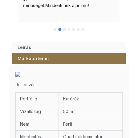
minőséget.Mindenkinek ajánlom!
Leírás
Márkatörténet
Jellemzői
Portfólió
Karórák
Vízállóság
50 m
Nem
Férfi
Meghajtás
Quartz akkumulátor