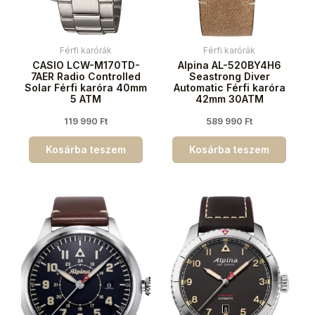
Férfi karórák
Férfi karórák
CASIO LCW-M170TD-
Alpina AL-520BY4H6
7AER Radio Controlled
Seastrong Diver
Solar Férfi karóra 40mm
Automatic Férfi karóra
5 ATM
42mm 30ATM
119 990
Ft
589 990
Ft
Kosárba teszem
Kosárba teszem