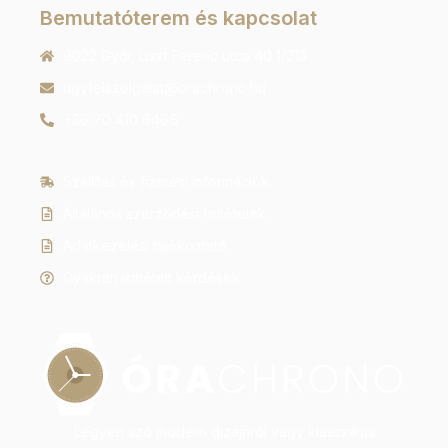
Bemutatóterem és kapcsolat
9022 Győr, Liszt Ferenc utca 40 1/213
ugyfelszolgalat@orachrono.hu
+36 70 410 6466
Szállítás és fizetési információk
Általános szerződési feltételek
Adatkezelési tájékoztató
Gyakran ismételt kérdések
Legyen szó modern dizájnról vagy klasszikus