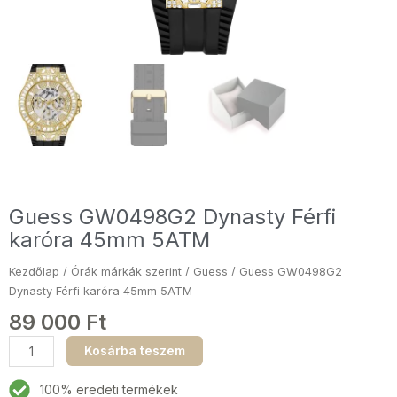
Guess GW0498G2 Dynasty Férfi
karóra 45mm 5ATM
Kezdőlap
/
Órák márkák szerint
/
Guess
/ Guess GW0498G2
Dynasty Férfi karóra 45mm 5ATM
89 000
Ft
Guess
Kosárba teszem
GW0498G2
Dynasty
100% eredeti termékek