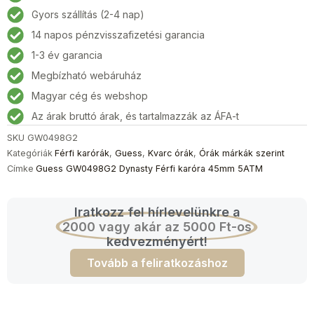
Férfi
Gyors szállítás (2-4 nap)
karóra
14 napos pénzvisszafizetési garancia
45mm
5ATM
1-3 év garancia
mennyiség
Megbízható webáruház
Magyar cég és webshop
Az árak bruttó árak, és tartalmazzák az ÁFA-t
SKU
GW0498G2
Kategóriák
Férfi karórák
,
Guess
,
Kvarc órák
,
Órák márkák szerint
Címke
Guess GW0498G2 Dynasty Férfi karóra 45mm 5ATM
Iratkozz fel hírlevelünkre a
2000 vagy akár az 5000 Ft-os
kedvezményért!
Tovább a feliratkozáshoz