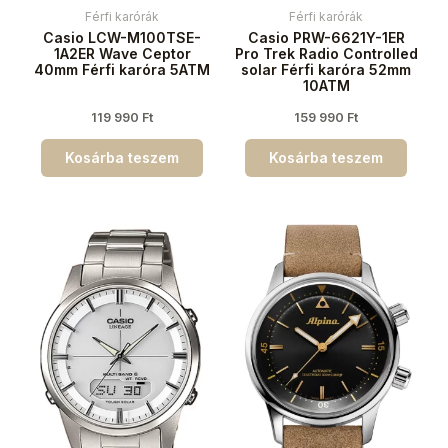
Férfi karórák
Férfi karórák
Casio LCW-M100TSE-
Casio PRW-6621Y-1ER
1A2ER Wave Ceptor
Pro Trek Radio Controlled
40mm Férfi karóra 5ATM
solar Férfi karóra 52mm
10ATM
119 990
Ft
159 990
Ft
Kosárba teszem
Kosárba teszem