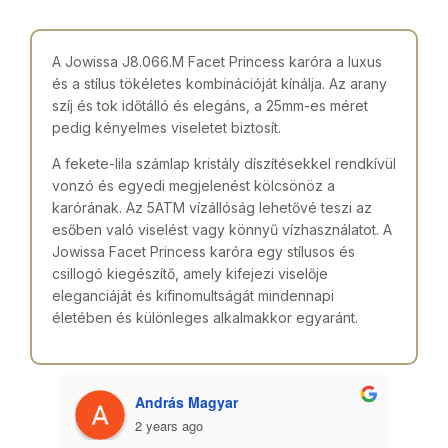
A Jowissa J8.066.M Facet Princess karóra a luxus
és a stílus tökéletes kombinációját kínálja. Az arany
szíj és tok időtálló és elegáns, a 25mm-es méret
pedig kényelmes viseletet biztosít.
A fekete-lila számlap kristály díszítésekkel rendkívül
vonzó és egyedi megjelenést kölcsönöz a
karórának. Az 5ATM vízállóság lehetővé teszi az
esőben való viselést vagy könnyű vízhasználatot. A
Jowissa Facet Princess karóra egy stílusos és
csillogó kiegészítő, amely kifejezi viselője
eleganciáját és kifinomultságát mindennapi
életében és különleges alkalmakkor egyaránt.
András Magyar
2 years ago