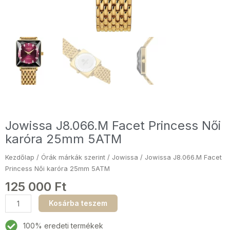
Jowissa J8.066.M Facet Princess Női
karóra 25mm 5ATM
Kezdőlap
/
Órák márkák szerint
/
Jowissa
/ Jowissa J8.066.M Facet
Princess Női karóra 25mm 5ATM
125 000
Ft
Jowissa
Kosárba teszem
J8.066.M
Facet
100% eredeti termékek