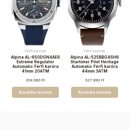
Férfi karórák
Férfi karórák
Alpina AL-650DGN4AE6
Alpina AL-525BBG4SH6
Extreme Regulator
Startimer Pilot Heritage
Automatic Férfi karóra
Automatic Férfi karóra
41mm 20ATM
44mm 3ATM
814 990
Ft
527 990
Ft
Kosárba teszem
Kosárba teszem