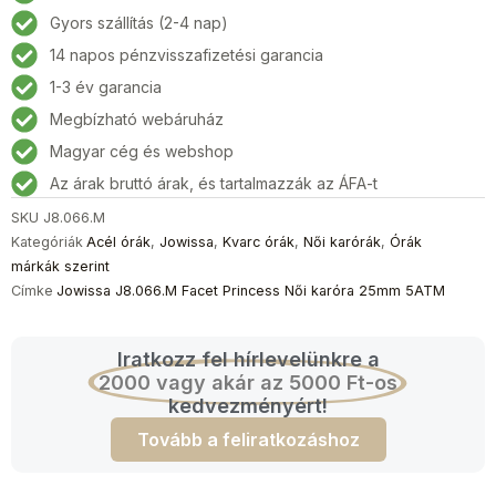
Princess
Gyors szállítás (2-4 nap)
Női
14 napos pénzvisszafizetési garancia
karóra
25mm
1-3 év garancia
5ATM
Megbízható webáruház
mennyiség
Magyar cég és webshop
Az árak bruttó árak, és tartalmazzák az ÁFA-t
SKU
J8.066.M
Kategóriák
Acél órák
,
Jowissa
,
Kvarc órák
,
Női karórák
,
Órák
márkák szerint
Címke
Jowissa J8.066.M Facet Princess Női karóra 25mm 5ATM
Iratkozz fel hírlevelünkre a
2000 vagy akár az 5000 Ft-os
kedvezményért!
Tovább a feliratkozáshoz