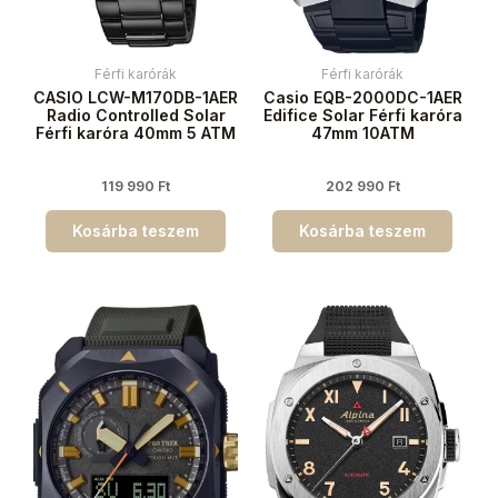
Férfi karórák
Férfi karórák
CASIO LCW-M170DB-1AER
Casio EQB-2000DC-1AER
Radio Controlled Solar
Edifice Solar Férfi karóra
Férfi karóra 40mm 5 ATM
47mm 10ATM
119 990
Ft
202 990
Ft
Kosárba teszem
Kosárba teszem