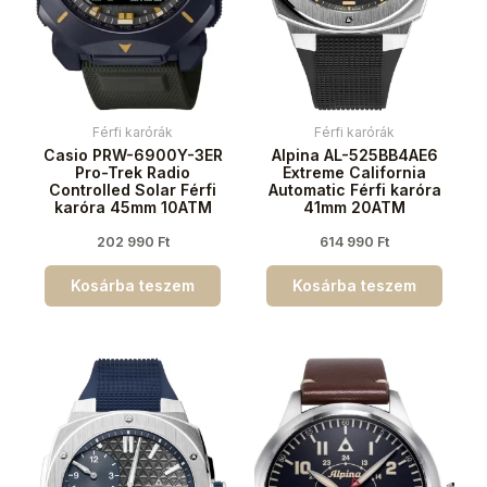
Férfi karórák
Férfi karórák
Casio PRW-6900Y-3ER
Alpina AL-525BB4AE6
Pro-Trek Radio
Extreme California
Controlled Solar Férfi
Automatic Férfi karóra
karóra 45mm 10ATM
41mm 20ATM
202 990
Ft
614 990
Ft
Kosárba teszem
Kosárba teszem