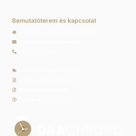
Bemutatóterem és kapcsolat
9022 Győr, Liszt Ferenc utca 40 1/213
ugyfelszolgalat@orachrono.hu
+36 70 410 6466
Szállítás és fizetési információk
Általános szerződési feltételek
Adatkezelési tájékoztató
Gyakran ismételt kérdések