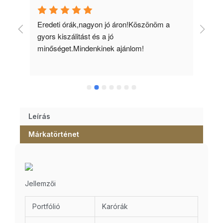
 
Eredeti órák,nagyon jó áron!Köszönöm a 
Min
gyors kiszálitást és a jó 
kös
minőséget.Mindenkinek ajánlom!
Leírás
Márkatörténet
Jellemzői
Portfólió
Karórák