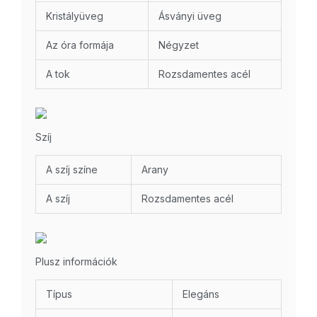
Kristályüveg
Ásványi üveg
Az óra formája
Négyzet
A tok
Rozsdamentes acél
Szíj
A szíj színe
Arany
A szíj
Rozsdamentes acél
Plusz információk
Típus
Elegáns