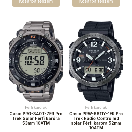
Kosárba teszem
Kosárba teszem
Férfi karórák
Férfi karórák
Casio PRG-340T-7ER Pro
Casio PRW-6611Y-1ER Pro
Trek Solar Férfi karóra
Trek Radio Controlled
53mm 10ATM
solar Férfi karóra 52mm
10ATM