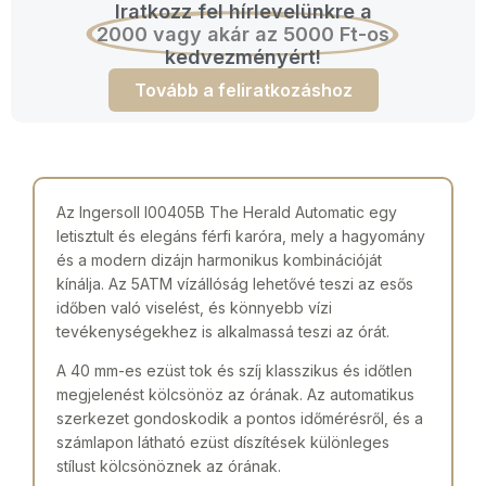
Iratkozz fel hírlevelünkre a
2000 vagy akár az 5000 Ft-os
kedvezményért!
Tovább a feliratkozáshoz
Az Ingersoll I00405B The Herald Automatic egy
letisztult és elegáns férfi karóra, mely a hagyomány
és a modern dizájn harmonikus kombinációját
kínálja. Az 5ATM vízállóság lehetővé teszi az esős
időben való viselést, és könnyebb vízi
tevékenységekhez is alkalmassá teszi az órát.
A 40 mm-es ezüst tok és szíj klasszikus és időtlen
megjelenést kölcsönöz az órának. Az automatikus
szerkezet gondoskodik a pontos időmérésről, és a
számlapon látható ezüst díszítések különleges
stílust kölcsönöznek az órának.