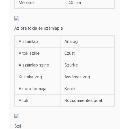
Méretek
40 mm
Az óra tokja és számlapja
A számlap
Analóg
A tok színe
Ezüst
A számlap színe
Szürke
Kristályüveg
Ásványi üveg
Az óra formája
Kerek
A tok
Rozsdamentes acél
Szíj