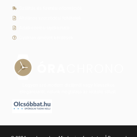
Szállítás és fizetési információk
Általános szerződési feltételek
Adatkezelési tájékoztató
Gyakran ismételt kérdések
Legyen szó modern dizájnról vagy klasszikus
eleganciáról, nálunk megtalálja az időtálló stílust.