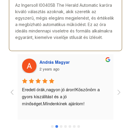
Az Ingersoll I00405B The Herald Automatic karóra
kiváló választás azoknak, akik szeretik az
egyszerű, mégis elegáns megjelenést, és értékelik
a megbízható automatikus működést. Ez az óra
ideális mindennapi viseletre és formális alkalmakra
egyaránt, kiemelve viselője stílusát és ízlését.
András Magyar
2 years ago
 
Eredeti órák,nagyon jó áron!Köszönöm a 
Min
gyors kiszálitást és a jó 
kös
minőséget.Mindenkinek ajánlom!