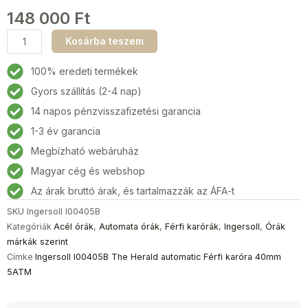
148 000
Ft
Ingersoll
Kosárba teszem
I00405B
The
100% eredeti termékek
Herald
Gyors szállítás (2-4 nap)
automatic
14 napos pénzvisszafizetési garancia
Férfi
karóra
1-3 év garancia
40mm
Megbízható webáruház
5ATM
Magyar cég és webshop
mennyiség
Az árak bruttó árak, és tartalmazzák az ÁFA-t
SKU
Ingersoll I00405B
Kategóriák
Acél órák
,
Automata órák
,
Férfi karórák
,
Ingersoll
,
Órák
márkák szerint
Címke
Ingersoll I00405B The Herald automatic Férfi karóra 40mm
5ATM