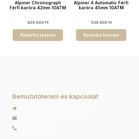
Alpiner Chronograph
Alpiner 4 Automatic Férfi
Férfi karóra 42mm 10ATM
karóra 45mm 10ATM
425 000
Ft
539 900
Ft
Kosárba teszem
Kosárba teszem
Bemutatóterem és kapcsolat
9022 Győr, Liszt Ferenc utca 40 1/213
ugyfelszolgalat@orachrono.hu
+36 70 410 6466