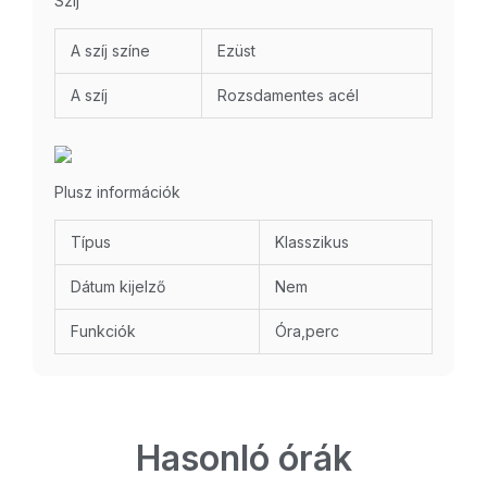
Szíj
A szíj színe
Ezüst
A szíj
Rozsdamentes acél
Plusz információk
Típus
Klasszikus
Dátum kijelző
Nem
Funkciók
Óra,perc
Hasonló órák