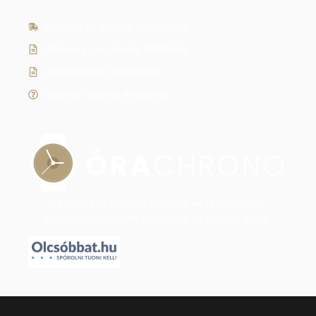
Szállítás és fizetési információk
Általános szerződési feltételek
Adatkezelési tájékoztató
Gyakran ismételt kérdések
Legyen szó modern dizájnról vagy klasszikus
eleganciáról, nálunk megtalálja az időtálló stílust.