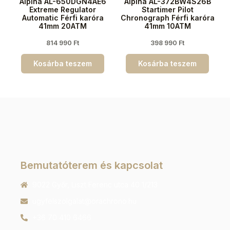
Alpina AL-650DGN4AE6
Alpina AL-372BW4S26B
Extreme Regulator
Startimer Pilot
Automatic Férfi karóra
Chronograph Férfi karóra
41mm 20ATM
41mm 10ATM
814 990
Ft
398 990
Ft
Kosárba teszem
Kosárba teszem
Bemutatóterem és kapcsolat
9022 Győr, Liszt Ferenc utca 40 1/213
ugyfelszolgalat@orachrono.hu
+36 70 410 6466