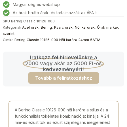
Magyar cég és webshop
Az árak bruttó árak, és tartalmazzák az ÁFA-t
SKU
Bering Classic 10126-000
Kategóriák
Acél órák
,
Bering
,
Kvarc órák
,
Női karórák
,
Órák márkák
szerint
Címke
Bering Classic 10126-000 Női karóra 24mm 5ATM
Iratkozz fel hírlevelünkre a
2000 vagy akár az 5000 Ft-os
kedvezményért!
Tovább a feliratkozáshoz
A Bering Classic 10126-000 női karóra a stílus és a
funkcionalitás tökéletes kombinációját kínálja. A 24
mm-es ezüst tok és ezüst szíj elegáns megjelenést