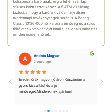
kölcsönöz a karórának, míg a fehér számlap
stílusos kontrasztot képez. A 5 ATM vízállóság
biztosítja, hogy a karóra kiválóan teljesítsen
mindennapi tevékenységek során is. A Bering
Classic 10126-000 női karóra a minőség és a stílus
tökéletes kombinációját kínálja, és ideális választás
minden modern nőnek.
András Magyar
2 years ago
 
Eredeti órák,nagyon jó áron!Köszönöm a 
Min
gyors kiszálitást és a jó 
kös
minőséget.Mindenkinek ajánlom!