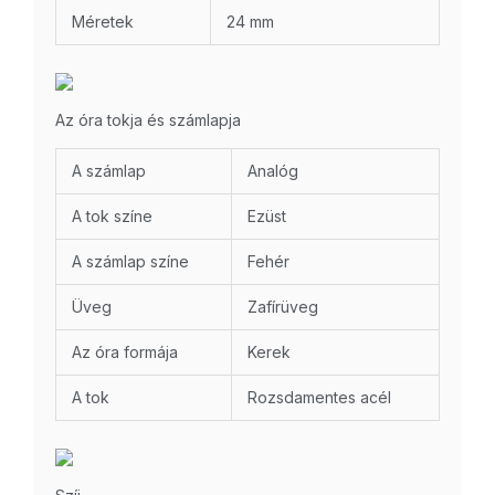
Méretek
24 mm
Az óra tokja és számlapja
A számlap
Analóg
A tok színe
Ezüst
A számlap színe
Fehér
Üveg
Zafírüveg
Az óra formája
Kerek
A tok
Rozsdamentes acél