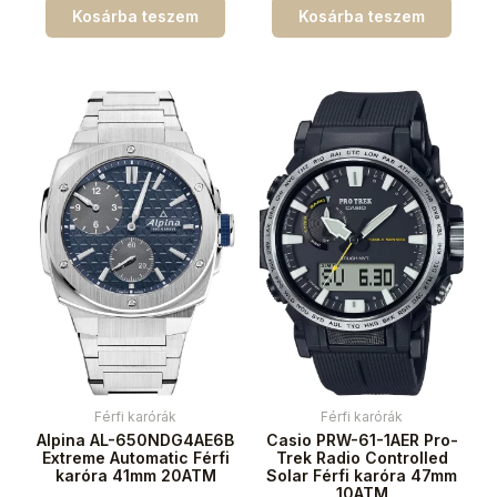
Kosárba teszem
Kosárba teszem
Férfi karórák
Férfi karórák
Alpina AL-650NDG4AE6B
Casio PRW-61-1AER Pro-
Extreme Automatic Férfi
Trek Radio Controlled
karóra 41mm 20ATM
Solar Férfi karóra 47mm
10ATM