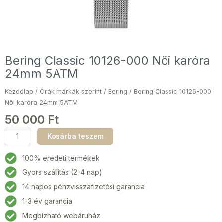
Bering Classic 10126-000 Női karóra
24mm 5ATM
Kezdőlap
/
Órák márkák szerint
/
Bering
/ Bering Classic 10126-000
Női karóra 24mm 5ATM
50 000
Ft
Bering
Kosárba teszem
Classic
10126-
100% eredeti termékek
000
Gyors szállítás (2-4 nap)
Női
14 napos pénzvisszafizetési garancia
karóra
24mm
1-3 év garancia
5ATM
Megbízható webáruház
mennyiség