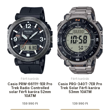
Férfi karórák
Férfi karórák
Casio PRW-6611Y-1ER Pro
Casio PRG-340T-7ER Pro
Trek Radio Controlled
Trek Solar Férfi karóra
solar Férfi karóra 52mm
53mm 10ATM
10ATM
159 990
Ft
139 990
Ft