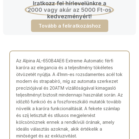
Iratkozz fel hírlevelünkre a
2000 vagy akár az 5000 Ft-os
kedvezményért!
Tovább a feliratkozáshoz
Az Alpina AL-650B4AE6 Extreme Automatic férfi
karóra az elegancia és a teljesítmény tökéletes
ötvözetét nyújtja. A 41mm-es rozsdamentes acél tok
modern és strapabíró, míg az automata szerkezet
precíziójával és 20ATM vízállóságával kimagasló
teljesítményt biztosít mindennapi használat során. Az
időzítő funkció és a foszforeszkáló mutatók tovább
növelik a karóra funkcionalitását. A fekete számlap
és szíj letisztult és stílusos megjelenést
kölcsönöznek ennek a rendkívüli órának, amely
ideális választás azoknak, akik értékelik a
minőséget és az exkluzivitást.