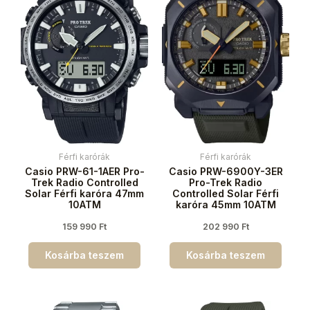
Férfi karórák
Férfi karórák
Casio PRW-61-1AER Pro-
Casio PRW-6900Y-3ER
Trek Radio Controlled
Pro-Trek Radio
Solar Férfi karóra 47mm
Controlled Solar Férfi
10ATM
karóra 45mm 10ATM
159 990
Ft
202 990
Ft
Kosárba teszem
Kosárba teszem