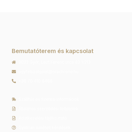
Bemutatóterem és kapcsolat
9022 Győr, Liszt Ferenc utca 40 1/213
ugyfelszolgalat@orachrono.hu
+36 70 410 6466
Szállítás és fizetési információk
Általános szerződési feltételek
Adatkezelési tájékoztató
Gyakran ismételt kérdések