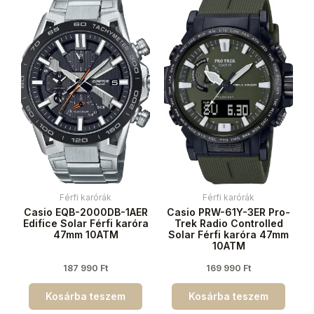
Férfi karórák
Férfi karórák
Casio EQB-2000DB-1AER
Casio PRW-61Y-3ER Pro-
Edifice Solar Férfi karóra
Trek Radio Controlled
47mm 10ATM
Solar Férfi karóra 47mm
10ATM
187 990
Ft
169 990
Ft
Kosárba teszem
Kosárba teszem