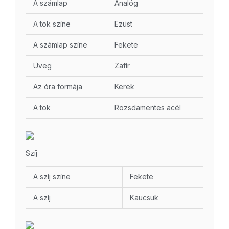
A számlap
Analóg
A tok színe
Ezüst
A számlap színe
Fekete
Üveg
Zafír
Az óra formája
Kerek
A tok
Rozsdamentes acél
Szíj
A szíj színe
Fekete
A szíj
Kaucsuk