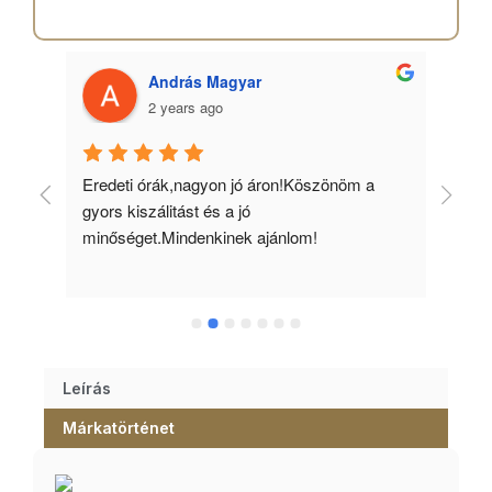
András Magyar
2 years ago
 
Eredeti órák,nagyon jó áron!Köszönöm a 
Min
gyors kiszálitást és a jó 
kös
minőséget.Mindenkinek ajánlom!
Leírás
Márkatörténet