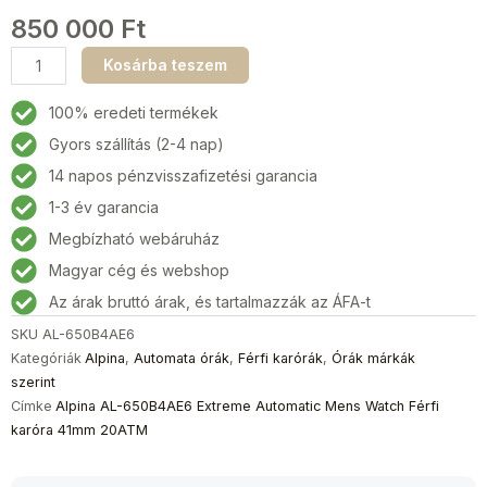
850 000
Ft
Alpina
Kosárba teszem
AL-
650B4AE6
100% eredeti termékek
Extreme
Gyors szállítás (2-4 nap)
Automatic
14 napos pénzvisszafizetési garancia
Férfi
karóra
1-3 év garancia
41mm
Megbízható webáruház
20ATM
Magyar cég és webshop
mennyiség
Az árak bruttó árak, és tartalmazzák az ÁFA-t
SKU
AL-650B4AE6
Kategóriák
Alpina
,
Automata órák
,
Férfi karórák
,
Órák márkák
szerint
Címke
Alpina AL-650B4AE6 Extreme Automatic Mens Watch Férfi
karóra 41mm 20ATM