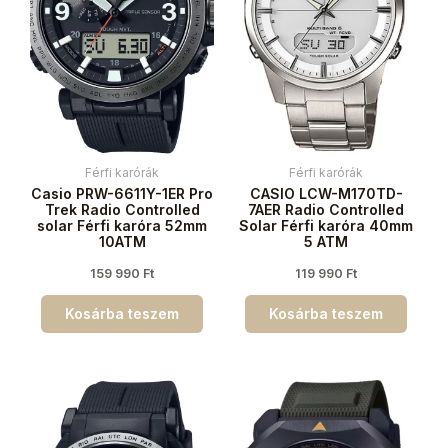
Férfi karórák
Férfi karórák
Casio PRW-6611Y-1ER Pro
CASIO LCW-M170TD-
Trek Radio Controlled
7AER Radio Controlled
solar Férfi karóra 52mm
Solar Férfi karóra 40mm
10ATM
5 ATM
159 990
Ft
119 990
Ft
Kosárba teszem
Kosárba teszem