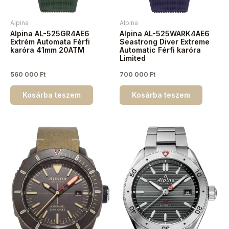
Alpina
Alpina
Alpina AL-525GR4AE6
Alpina AL-525WARK4AE6
Extrém Automata Férfi
Seastrong Diver Extreme
karóra 41mm 20ATM
Automatic Férfi karóra
Limited
560 000
Ft
700 000
Ft
Kosárba teszem
Kosárba teszem