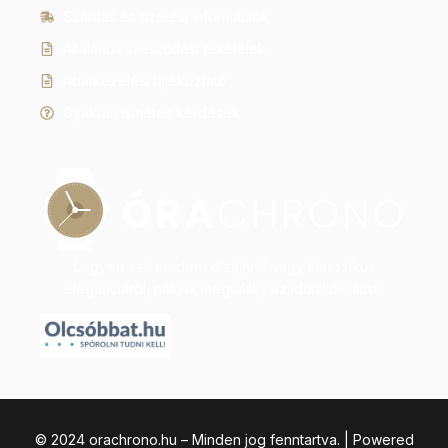
Szállítás és fizetési információk
Általános szerződési feltételek
Adatkezelési tájékoztató
Gyakran ismételt kérdések
Legyen szó modern dizájnról vagy klasszikus
eleganciáról, nálunk megtalálja az időtálló stílust.
© 2024 orachrono.hu – Minden jog fenntartva. | Powered