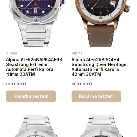
Alpina
Alpina
Alpina AL-525NARK4AE6B
Alpina AL-525BRC4H4
Seastrong Extreme
Seastrong Diver Heritage
Automata Férfi karóra
Automata Férfi karóra
41mm 20ATM
42mm 30ATM
818 000
Ft
698 000
Ft
Kosárba teszem
Kosárba teszem