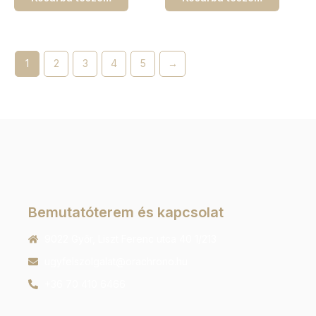
1
2
3
4
5
→
Bemutatóterem és kapcsolat
9022 Győr, Liszt Ferenc utca 40 1/213
ugyfelszolgalat@orachrono.hu
+36 70 410 6466