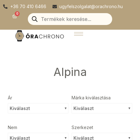
Skip
+36 70 410 6466
ugyfelszolgalat@orachrono.hu
to
Products
0
Kosár
search
content
Alpina
Ár
Márka kiválasztása
Kiválaszt
Kiválaszt
Nem
Szerkezet
Kiválaszt
Kiválaszt