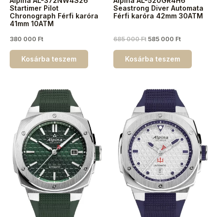
Alpina AL-372NW4S26
Alpina AL-520GR4H6
Startimer Pilot
Seastrong Diver Automata
Chronograph Férfi karóra
Férfi karóra 42mm 30ATM
41mm 10ATM
380 000
Ft
685 000
Ft
585 000
Ft
Kosárba teszem
Kosárba teszem