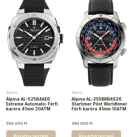
Alpina
Alpina
Alpina AL-525B4AE6
Alpina AL-255BRB4S26
Extreme Automatic Férfi
Startimer Pilot Worldtimer
karóra 41mm 20ATM
Férfi karóra 41mm 10ATM
550 000
Ft
340 000
Ft
Kosárba teszem
Kosárba teszem