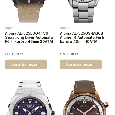
Alpina
Alpina
Alpina AL-525LGG4TV6
Alpina AL-525GS4AQ6B
Seastrong Diver Automata
Alpiner 4 Automata Férfi
Férfi karóra 46mm 30ATM
karóra 40mm 10ATM
568 000
Ft
570 000
Ft
Kosárba teszem
Kosárba teszem