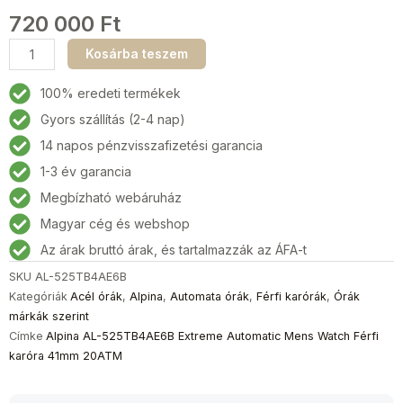
720 000
Ft
Alpina
Kosárba teszem
AL-
525TB4AE6B
100% eredeti termékek
Extreme
Gyors szállítás (2-4 nap)
Automatic
14 napos pénzvisszafizetési garancia
Férfi
karóra
1-3 év garancia
41mm
Megbízható webáruház
20ATM
Magyar cég és webshop
mennyiség
Az árak bruttó árak, és tartalmazzák az ÁFA-t
SKU
AL-525TB4AE6B
Kategóriák
Acél órák
,
Alpina
,
Automata órák
,
Férfi karórák
,
Órák
márkák szerint
Címke
Alpina AL-525TB4AE6B Extreme Automatic Mens Watch Férfi
karóra 41mm 20ATM