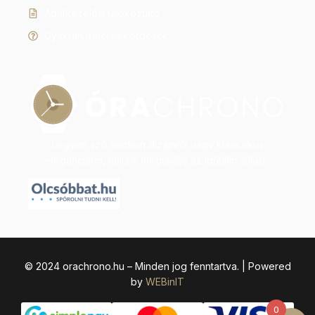
Adatkezelési tájékoztató
Gyakran ismételt kérdések
Legyen szó modern dizájnról vagy klasszikus
eleganciáról, nálunk megtalálja az időtálló stílust.
© 2024 orachrono.hu – Minden jog fenntartva. | Powered
by
WEBinIT
0