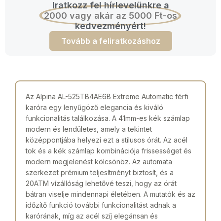
Iratkozz fel hírlevelünkre a
2000 vagy akár az 5000 Ft-os
kedvezményért!
Tovább a feliratkozáshoz
Az Alpina AL-525TB4AE6B Extreme Automatic férfi
karóra egy lenyűgöző elegancia és kiváló
funkcionalitás találkozása. A 41mm-es kék számlap
modern és lendületes, amely a tekintet
középpontjába helyezi ezt a stílusos órát. Az acél
tok és a kék számlap kombinációja frissességet és
modern megjelenést kölcsönöz. Az automata
szerkezet prémium teljesítményt biztosít, és a
20ATM vízállóság lehetővé teszi, hogy az órát
bátran viselje mindennapi életében. A mutatók és az
időzítő funkció további funkcionalitást adnak a
karórának, míg az acél szíj elegánsan és