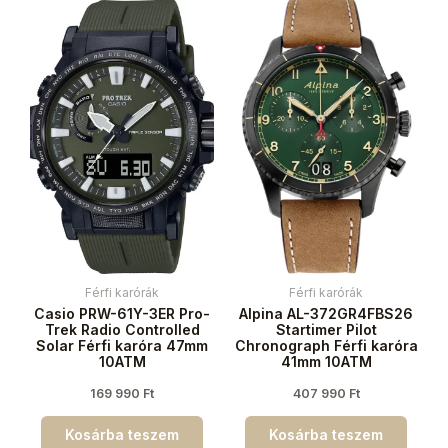
Férfi karórák
Férfi karórák
Casio PRW-61Y-3ER Pro-
Alpina AL-372GR4FBS26
Trek Radio Controlled
Startimer Pilot
Solar Férfi karóra 47mm
Chronograph Férfi karóra
10ATM
41mm 10ATM
169 990
Ft
407 990
Ft
Kosárba teszem
Kosárba teszem