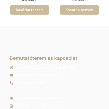
814 990
Ft
398 990
Ft
Kosárba teszem
Kosárba teszem
Bemutatóterem és kapcsolat
9022 Győr, Liszt Ferenc utca 40 1/213
ugyfelszolgalat@orachrono.hu
+36 70 410 6466
Szállítás és fizetési információk
Általános szerződési feltételek