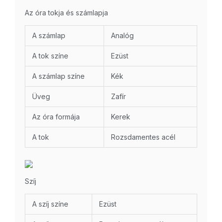
Az óra tokja és számlapja
A számlap
Analóg
A tok színe
Ezüst
A számlap színe
Kék
Üveg
Zafír
Az óra formája
Kerek
A tok
Rozsdamentes acél
Szíj
A szíj színe
Ezüst