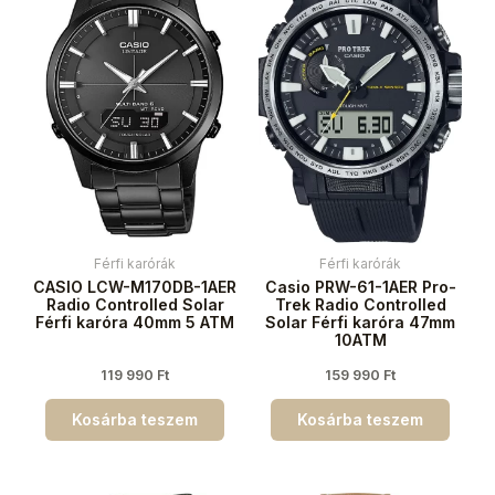
Férfi karórák
Férfi karórák
CASIO LCW-M170DB-1AER
Casio PRW-61-1AER Pro-
Radio Controlled Solar
Trek Radio Controlled
Férfi karóra 40mm 5 ATM
Solar Férfi karóra 47mm
10ATM
119 990
Ft
159 990
Ft
Kosárba teszem
Kosárba teszem