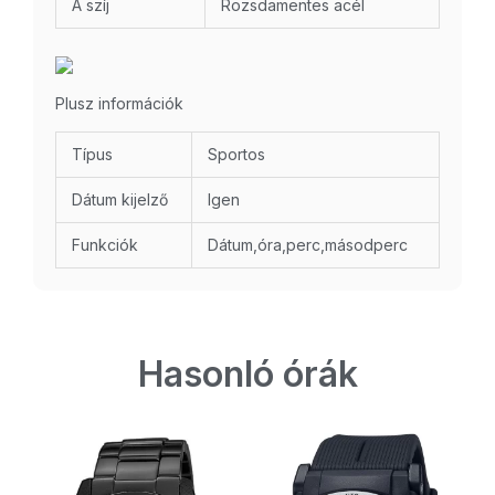
A szíj
Rozsdamentes acél
Plusz információk
Típus
Sportos
Dátum kijelző
Igen
Funkciók
Dátum,óra,perc,másodperc
Hasonló órák