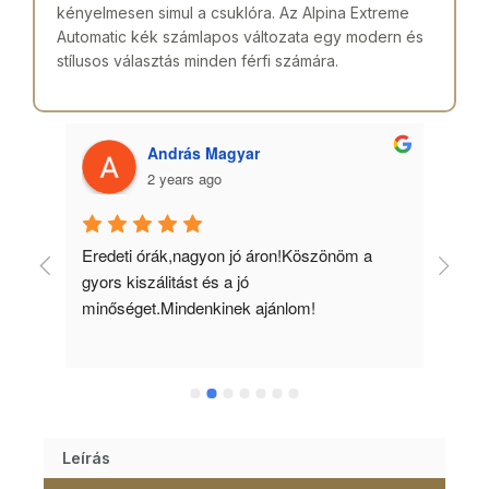
kényelmesen simul a csuklóra. Az Alpina Extreme
Automatic kék számlapos változata egy modern és
stílusos választás minden férfi számára.
András Magyar
2 years ago
 
Eredeti órák,nagyon jó áron!Köszönöm a 
Min
gyors kiszálitást és a jó 
kös
minőséget.Mindenkinek ajánlom!
Leírás