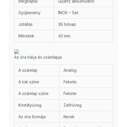
Meghajtás
Quartz akkumulátor
Gyűjtemény
INOX – Set
Jótállás
36 hónap
Méretek
43 mm
Az óra tokja és számlapja
A számlap
Analóg
A tok színe
Fekete
A számlap színe
Fekete
Kristályüveg
Zafírüveg
Az óra formája
Kerek