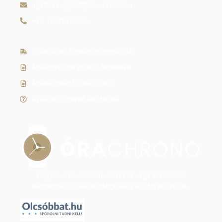
ugyfelszolgalat@orachrono.hu
+36 70 410 6466
Szállítás és fizetési információk
Általános szerződési feltételek
Adatkezelési tájékoztató
Gyakran ismételt kérdések
Legyen szó modern dizájnról vagy klasszikus
eleganciáról, nálunk megtalálja az időtálló stílust.