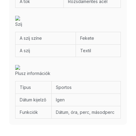
A tok
Rozsdamentes acél
Szíj
A szíj színe
Fekete
A szíj
Textil
Plusz információk
Típus
Sportos
Dátum kijelző
Igen
Funkciók
Dátum, óra, perc, másodperc