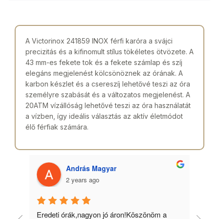
A Victorinox 241859 INOX férfi karóra a svájci
precizitás és a kifinomult stílus tökéletes ötvözete. A
43 mm-es fekete tok és a fekete számlap és szíj
elegáns megjelenést kölcsönöznek az órának. A
karbon készlet és a csereszíj lehetővé teszi az óra
személyre szabását és a változatos megjelenést. A
20ATM vízállóság lehetővé teszi az óra használatát
a vízben, így ideális választás az aktív életmódot
élő férfiak számára.
András Magyar
2 years ago
 
Eredeti órák,nagyon jó áron!Köszönöm a 
Min