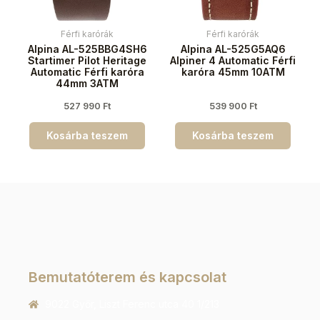
Férfi karórák
Férfi karórák
Alpina AL-525BBG4SH6
Alpina AL-525G5AQ6
Startimer Pilot Heritage
Alpiner 4 Automatic Férfi
Automatic Férfi karóra
karóra 45mm 10ATM
44mm 3ATM
527 990
Ft
539 900
Ft
Kosárba teszem
Kosárba teszem
Bemutatóterem és kapcsolat
9022 Győr, Liszt Ferenc utca 40 1/213