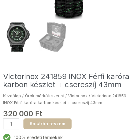
Victorinox 241859 INOX Férfi karóra
karbon készlet + csereszíj 43mm
Kezdőlap
/
Órák márkák szerint
/
Victorinox
/ Victorinox 241859
INOX Férfi karóra karbon készlet + csereszíj 43mm
320 000
Ft
Victorinox
Kosárba teszem
241859
INOX
100% eredeti termékek