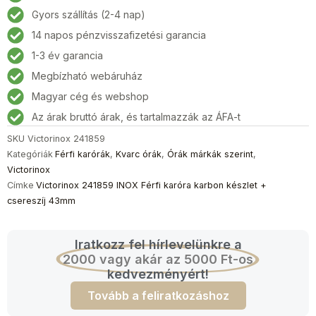
Férfi
Gyors szállítás (2-4 nap)
karóra
14 napos pénzvisszafizetési garancia
karbon
készlet
1-3 év garancia
+
Megbízható webáruház
csereszíj
Magyar cég és webshop
43mm
mennyiség
Az árak bruttó árak, és tartalmazzák az ÁFA-t
SKU
Victorinox 241859
Kategóriák
Férfi karórák
,
Kvarc órák
,
Órák márkák szerint
,
Victorinox
Címke
Victorinox 241859 INOX Férfi karóra karbon készlet +
csereszíj 43mm
Iratkozz fel hírlevelünkre a
2000 vagy akár az 5000 Ft-os
kedvezményért!
Tovább a feliratkozáshoz