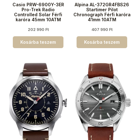
Casio PRW-6900Y-3ER
Alpina AL-372GR4FBS26
Pro-Trek Radio
Startimer Pilot
Controlled Solar Férfi
Chronograph Férfi karóra
karóra 45mm 10ATM
41mm 10ATM
202 990
Ft
407 990
Ft
Kosárba teszem
Kosárba teszem