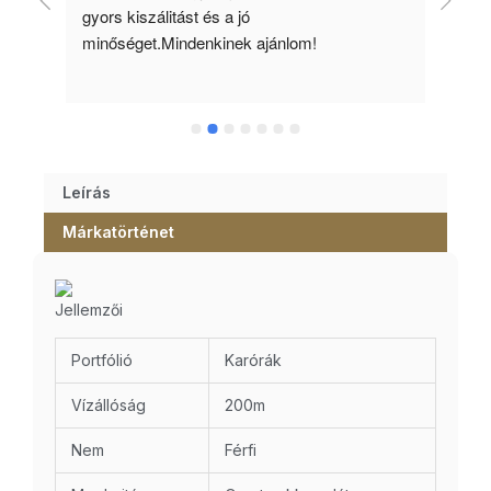
gyors kiszálitást és a jó 
kös
minőséget.Mindenkinek ajánlom!
Leírás
Márkatörténet
Jellemzői
Portfólió
Karórák
Vízállóság
200m
Nem
Férfi