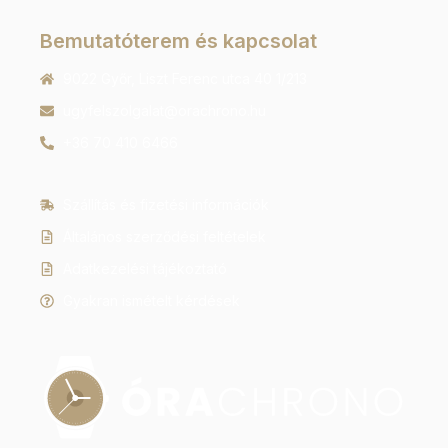
Bemutatóterem és kapcsolat
9022 Győr, Liszt Ferenc utca 40 1/213
ugyfelszolgalat@orachrono.hu
+36 70 410 6466
Szállítás és fizetési információk
Általános szerződési feltételek
Adatkezelési tájékoztató
Gyakran ismételt kérdések