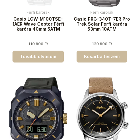
Férfi karórák
Férfi karórák
Casio LCW-M100TSE-
Casio PRG-340T-7ER Pro
1AER Wave Ceptor Férfi
Trek Solar Férfi karóra
karóra 40mm 5ATM
53mm 10ATM
119 990
Ft
139 990
Ft
Tovább olvasom
Kosárba teszem