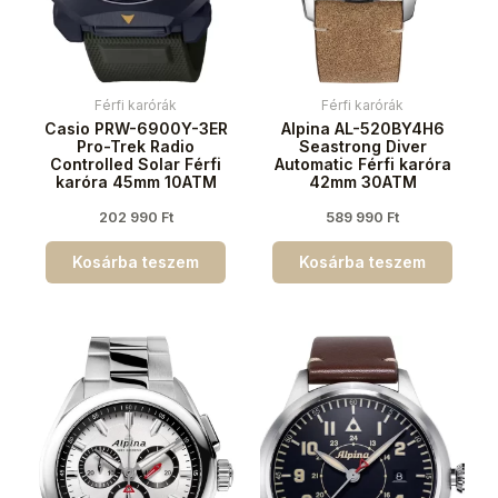
Férfi karórák
Férfi karórák
Casio PRW-6900Y-3ER
Alpina AL-520BY4H6
Pro-Trek Radio
Seastrong Diver
Controlled Solar Férfi
Automatic Férfi karóra
karóra 45mm 10ATM
42mm 30ATM
202 990
Ft
589 990
Ft
Kosárba teszem
Kosárba teszem