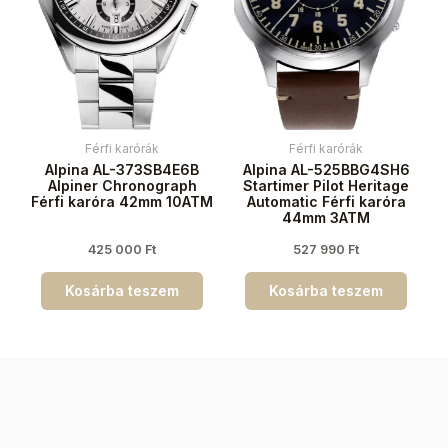
Férfi karórák
Férfi karórák
Alpina AL-373SB4E6B
Alpina AL-525BBG4SH6
Alpiner Chronograph
Startimer Pilot Heritage
Férfi karóra 42mm 10ATM
Automatic Férfi karóra
44mm 3ATM
425 000
Ft
527 990
Ft
Kosárba teszem
Kosárba teszem