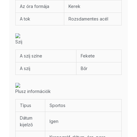
Az óra formája
Kerek
A tok
Rozsdamentes acél
Szíj
A szíj színe
Fekete
A szíj
Bőr
Plusz információk
Típus
Sportos
Dátum
Igen
kijelző