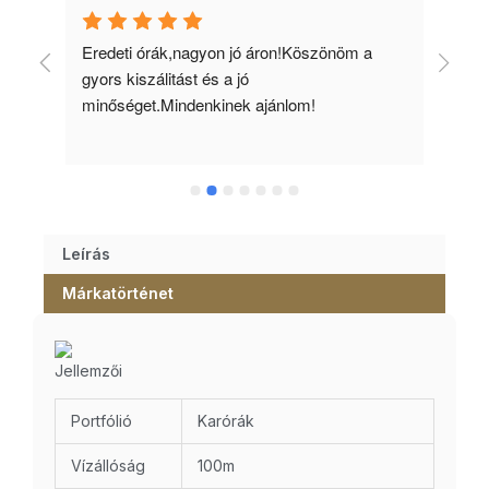
 
Eredeti órák,nagyon jó áron!Köszönöm a 
Min
gyors kiszálitást és a jó 
kös
minőséget.Mindenkinek ajánlom!
Leírás
Márkatörténet
Jellemzői
Portfólió
Karórák
Vízállóság
100m