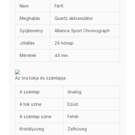
Nem
Férfi
Meghajtás
Quartz akkumulátor
Gyűjtemény
Alliance Sport Chronograph
Jótállás
24 hónap
Méretek
44 mm
Az óra tokja és számlapja
A számlap
Analóg
A tok színe
Ezüst
A számlap színe
Fehér
Kristályüveg
Zafírüveg