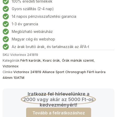
100% eredeti termékek
Gyors szállítás (2-4 nap)
14 napos pénzvisszafizetési garancia
1-3 év garancia
Megbízható webáruház
Magyar cég és webshop
Az árak bruttó árak, és tartalmazzák az ÁFA-t
SKU
Victorinox 241819
Kategóriák
Férfi karórák
,
Kvarc órák
,
Órák márkák szerint
,
Victorinox
Címke
Victorinox 241819 Alliance Sport Chronograph Férfi karóra
44mm 10ATM
Iratkozz fel hírlevelünkre a
2000 vagy akár az 5000 Ft-os
kedvezményért!
Tovább a feliratkozáshoz