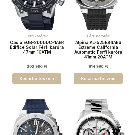
Férfi karórák
Férfi karórák
Casio EQB-2000DC-1AER
Alpina AL-525BB4AE6
Edifice Solar Férfi karóra
Extreme California
47mm 10ATM
Automatic Férfi karóra
41mm 20ATM
202 990
Ft
614 990
Ft
Kosárba teszem
Kosárba teszem