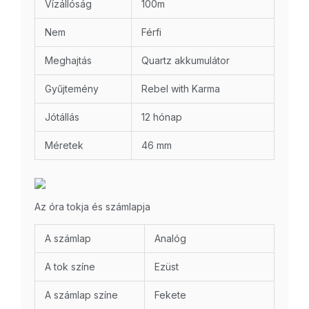
Vízállóság
100m
Nem
Férfi
Meghajtás
Quartz akkumulátor
Gyűjtemény
Rebel with Karma
Jótállás
12 hónap
Méretek
46 mm
Az óra tokja és számlapja
A számlap
Analóg
A tok színe
Ezüst
A számlap színe
Fekete