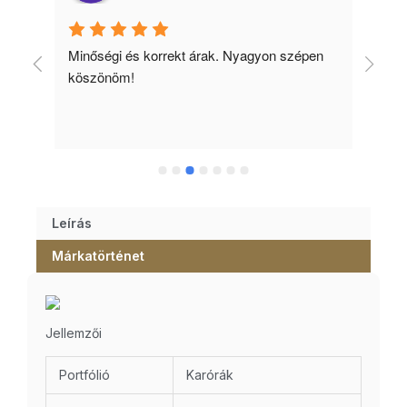
Minőségi és korrekt árak. Nyagyon szépen 
Ked
köszönöm!
tud
Leírás
Márkatörténet
Jellemzői
Portfólió
Karórák