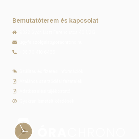
Bemutatóterem és kapcsolat
9022 Győr, Liszt Ferenc utca 40 1/213
ugyfelszolgalat@orachrono.hu
+36 70 410 6466
Szállítás és fizetési információk
Általános szerződési feltételek
Adatkezelési tájékoztató
Gyakran ismételt kérdések