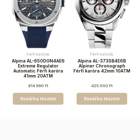
Férfi karórák
Férfi karórák
Alpina AL-650DGN4AE6
Alpina AL-373SB4E6B
Extreme Regulator
Alpiner Chronograph
Automatic Férfi karóra
Férfi karóra 42mm 10ATM
41mm 20ATM
814 990
Ft
425 000
Ft
Kosárba teszem
Kosárba teszem