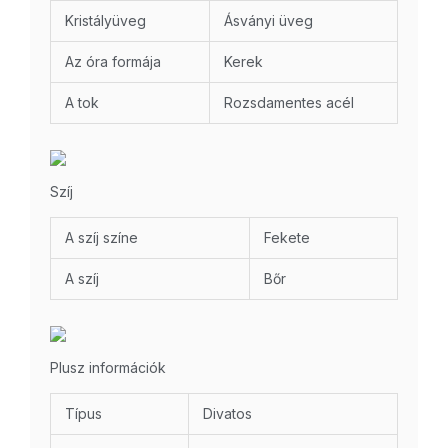
Kristályüveg
Ásványi üveg
Az óra formája
Kerek
A tok
Rozsdamentes acél
Szíj
A szíj színe
Fekete
A szíj
Bőr
Plusz információk
Típus
Divatos