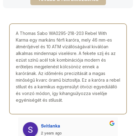
A Thomas Sabo WA0295-218-203 Rebel With
Karma egy markáns férfi karóra, mely 46 mm-es
átmérőjével és 10 ATM vízállóságával kiválóan
alkalmas mindennapi viselésre. A fekete szíj és az
ezüst színű acél tok kombinációja modern és
erőteljes megjelenést kölcsönöz ennek a
karórának. Az időmérés precizitását a magas
minőségű kvarc óramű biztosítja. Ez a karóra a rebel
stílust és a karmikus egyensúlyt ötvözi egyedülálló
és vonzó módon, így kihangsúlyozza viselője
egyéniségét és stílusát.
Svitlanka
2 years ago