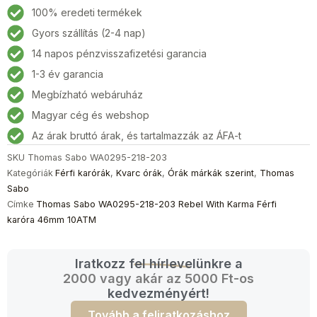
WA0295-
100% eredeti termékek
218-
Gyors szállítás (2-4 nap)
203
14 napos pénzvisszafizetési garancia
Rebel
With
1-3 év garancia
Karma
Megbízható webáruház
Férfi
Magyar cég és webshop
karóra
46mm
Az árak bruttó árak, és tartalmazzák az ÁFA-t
10ATM
SKU
Thomas Sabo WA0295-218-203
mennyiség
Kategóriák
Férfi karórák
,
Kvarc órák
,
Órák márkák szerint
,
Thomas
Sabo
Címke
Thomas Sabo WA0295-218-203 Rebel With Karma Férfi
karóra 46mm 10ATM
Iratkozz fel hírlevelünkre a
2000 vagy akár az 5000 Ft-os
kedvezményért!
Tovább a feliratkozáshoz