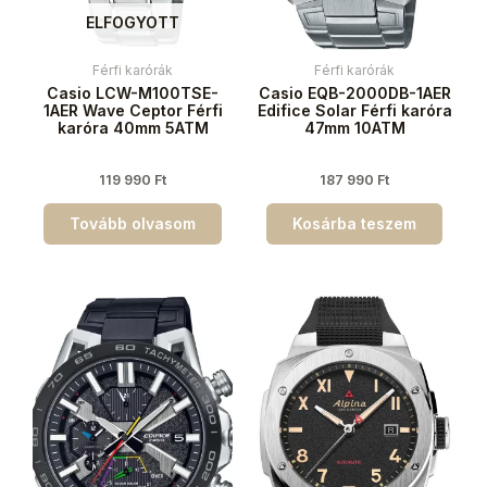
ELFOGYOTT
Férfi karórák
Férfi karórák
Casio LCW-M100TSE-
Casio EQB-2000DB-1AER
1AER Wave Ceptor Férfi
Edifice Solar Férfi karóra
karóra 40mm 5ATM
47mm 10ATM
119 990
Ft
187 990
Ft
Tovább olvasom
Kosárba teszem