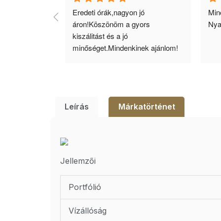
agyok 
Eredeti órák,nagyon jó 
Minő
llítás, nagy 
áron!Köszönöm a gyors 
Nya
ató minőség. 5 
kiszálitást és a jó 
lésem.
minőséget.Mindenkinek ajánlom!
Leírás
Márkatörténet
Jellemzői
Portfólió
Vízállóság