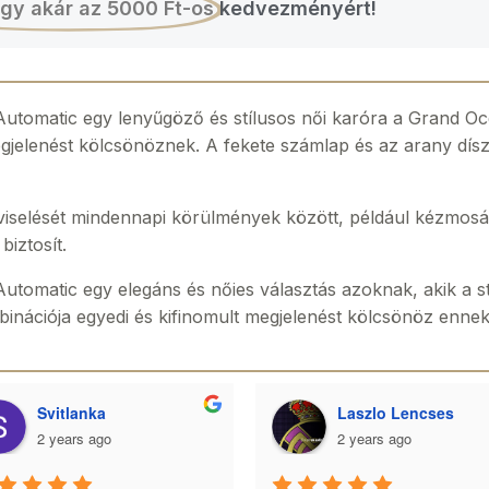
gy akár az 5000 Ft-os
kedvezményért!
omatic egy lenyűgöző és stílusos női karóra a Grand Oc
egjelenést kölcsönöznek. A fekete számlap és az arany dís
 viselését mindennapi körülmények között, például kézmos
iztosít.
matic egy elegáns és nőies választás azoknak, akik a stíl
inációja egyedi és kifinomult megjelenést kölcsönöz enne
Svitlanka
Laszlo Lencses
2 years ago
2 years ago