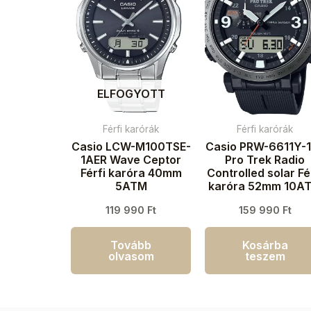
ELFOGYOTT
Férfi karórák
Férfi karórák
Casio LCW-M100TSE-
Casio PRW-6611Y-
1AER Wave Ceptor
Pro Trek Radio
Férfi karóra 40mm
Controlled solar Fé
5ATM
karóra 52mm 10A
119 990
Ft
159 990
Ft
Tovább
Kosárba
olvasom
teszem