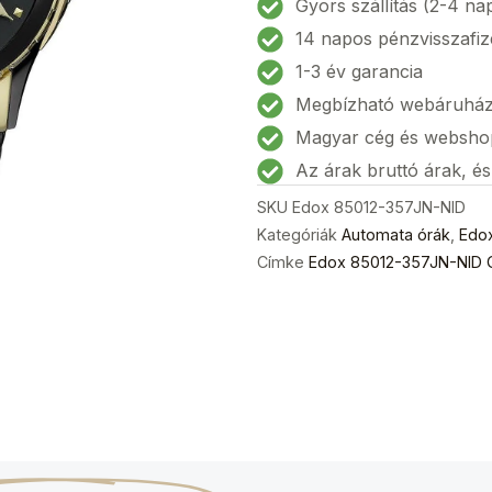
Gyors szállítás (2-4 na
Grand
14 napos pénzvisszafiz
Ocean
1-3 év garancia
Automatic
Megbízható webáruhá
Női
karóra
Magyar cég és websho
33mm
Az árak bruttó árak, é
5ATM
SKU
Edox 85012-357JN-NID
mennyiség
Kategóriák
Automata órák
,
Edo
Címke
Edox 85012-357JN-NID 