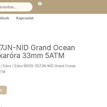
F
a
c
e
b
ólunk
Kapcsolat
o
o
k
57JN-NID Grand Ocean
 karóra 33mm 5ATM
/
Edox
/ Edox 85012-357JN-NID Grand Ocean
ATM
m