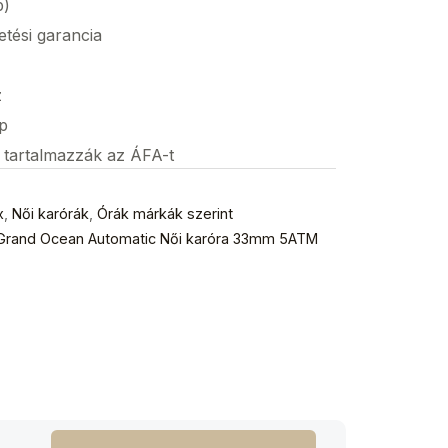
p)
etési garancia
z
p
s tartalmazzák az ÁFA-t
x
,
Női karórák
,
Órák márkák szerint
Grand Ocean Automatic Női karóra 33mm 5ATM