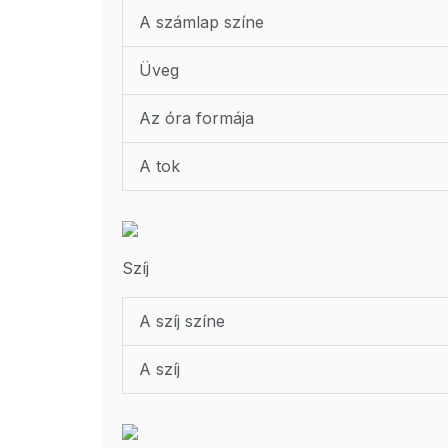
A számlap színe
Üveg
Az óra formája
A tok
Szíj
A szíj színe
A szíj