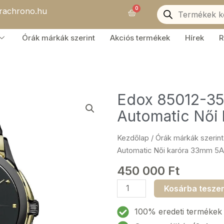
Products
0
orachrono.hu
search
Kosár
Órák márkák szerint
Akciós termékek
Hírek
R
Edox 85012-3
Automatic Női
Kezdőlap
/
Órák márkák szerint
Automatic Női karóra 33mm 5
450 000
Ft
Edox
Kosárba tesze
85012-
357JN-
100% eredeti termékek
NID