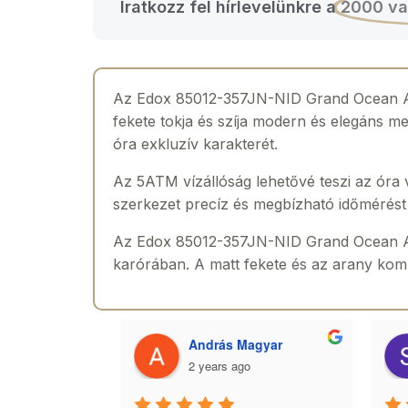
Iratkozz fel hírlevelünkre a
2000 va
Az Edox 85012-357JN-NID Grand Ocean Aut
fekete tokja és szíja modern és elegáns m
óra exkluzív karakterét.
Az 5ATM vízállóság lehetővé teszi az óra
szerkezet precíz és megbízható időmérést b
Az Edox 85012-357JN-NID Grand Ocean Auto
karórában. A matt fekete és az arany komb
 Toth
András Magyar
2 years ago