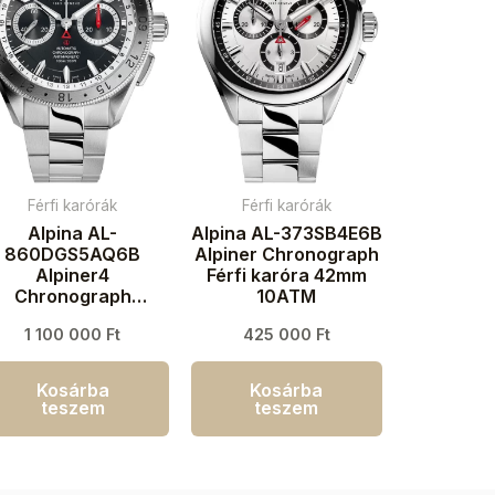
Férfi karórák
Férfi karórák
Alpina AL-
Alpina AL-373SB4E6B
860DGS5AQ6B
Alpiner Chronograph
Alpiner4
Férfi karóra 42mm
Chronograph
10ATM
Automatic Férfi
1 100 000
Ft
425 000
Ft
aróra 45mm 10ATM
Kosárba
Kosárba
teszem
teszem