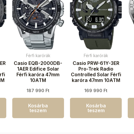
Férfi karórák
Férfi karórák
1ER
Casio EQB-2000DB-
Casio PRW-61Y-3ER
1AER Edifice Solar
Pro-Trek Radio
rfi
Férfi karóra 47mm
Controlled Solar Férfi
TM
10ATM
karóra 47mm 10ATM
187 990
Ft
169 990
Ft
k
Kosárba
Kosárba
teszem
teszem