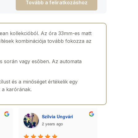
Tovább a feliratkozáshoz
ean kollekcióból. Az óra 33mm-es matt
zítések kombinációja tovább fokozza az
ás során vagy esőben. Az automata
ust és a minőséget értékelik egy
k a karórának.
Szilvia Ungvári
Lórá
2 years ago
2 yea