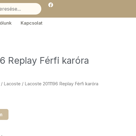
F
a
c
e
b
ólunk
Kapcsolat
o
o
k
6 Replay Férfi karóra
/
Lacoste
/ Lacoste 2011196 Replay Férfi karóra
m