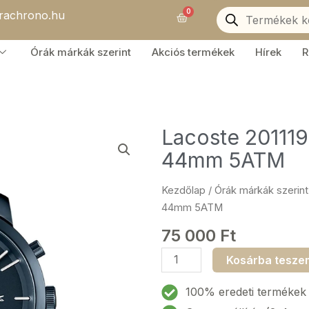
Products
0
orachrono.hu
search
Kosár
Órák márkák szerint
Akciós termékek
Hírek
R
Lacoste 201119
44mm 5ATM
Kezdőlap
/
Órák márkák szerint
44mm 5ATM
75 000
Ft
Lacoste
Kosárba tesze
2011196
Replay
100% eredeti termékek
Férfi