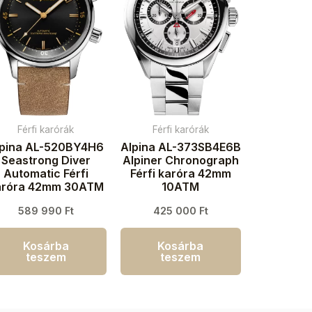
Férfi karórák
Férfi karórák
lpina AL-520BY4H6
Alpina AL-373SB4E6B
Seastrong Diver
Alpiner Chronograph
Automatic Férfi
Férfi karóra 42mm
aróra 42mm 30ATM
10ATM
589 990
Ft
425 000
Ft
Kosárba
Kosárba
teszem
teszem