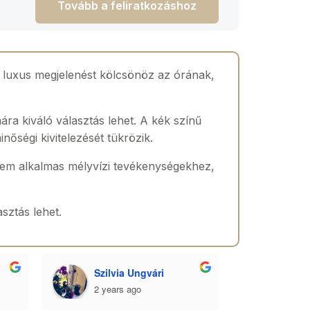
Tovább a feliratkozáshoz
k luxus megjelenést kölcsönöz az órának,
a kiváló választás lehet. A kék színű
nőségi kivitelezését tükrözik.
e nem alkalmas mélyvízi tevékenységekhez,
sztás lehet.
Szilvia Ungvári
Lórá
2 years ago
2 yea