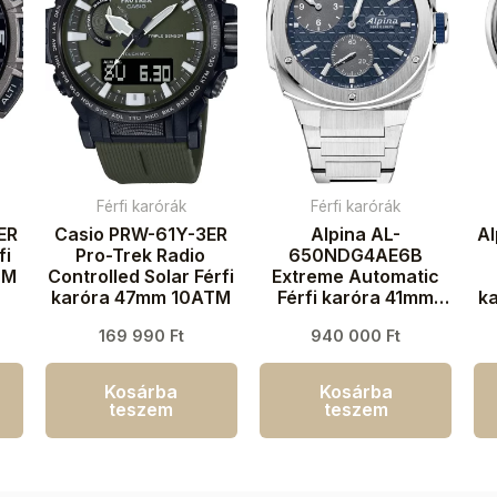
Férfi karórák
Férfi karórák
ER
Casio PRW-61Y-3ER
Alpina AL-
A
fi
Pro-Trek Radio
650NDG4AE6B
TM
Controlled Solar Férfi
Extreme Automatic
karóra 47mm 10ATM
Férfi karóra 41mm
k
20ATM
169 990
Ft
940 000
Ft
Kosárba
Kosárba
teszem
teszem