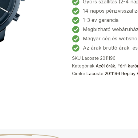
Gyors szállítás (2-4 na
karóra
14 napos pénzvisszafiz
44mm
1-3 év garancia
5ATM
Megbízható webáruhá
mennyiség
Magyar cég és websho
Az árak bruttó árak, é
SKU
Lacoste 2011196
Kategóriák
Acél órák
,
Férfi karó
Címke
Lacoste 2011196 Replay