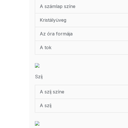
A számlap színe
Kristályüveg
Az óra formája
A tok
Szíj
A szíj színe
A szíj