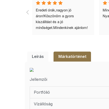
agyok 
Eredeti órák,nagyon jó 
Minő
llítás, nagy 
áron!Köszönöm a gyors 
Nya
ató minőség. 5 
kiszálitást és a jó 
lésem.
minőséget.Mindenkinek ajánlom!
Leírás
Márkatörténet
Jellemzői
Portfólió
Vízállóság