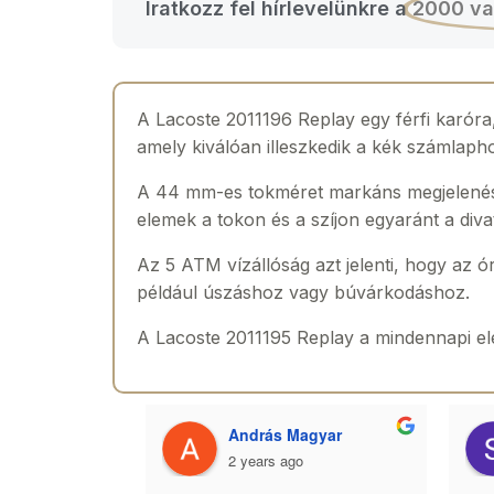
Iratkozz fel hírlevelünkre a
2000 va
A Lacoste 2011196 Replay egy férfi karóra
amely kiválóan illeszkedik a kék számlaph
A 44 mm-es tokméret markáns megjelenést 
elemek a tokon és a szíjon egyaránt a divat
Az 5 ATM vízállóság azt jelenti, hogy az ó
például úszáshoz vagy búvárkodáshoz.
A Lacoste 2011195 Replay a mindennapi ele
 Toth
András Magyar
2 years ago