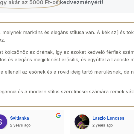
gy akár az 5000 Ft-os
kedvezményért!
, melynek markáns és elegáns stílusa van. A kék szíj és to
oz.
kölcsönöz az órának, így az azokat kedvelő férfiak számár
os és elegáns megjelenést erősítik, és egyúttal a Lacoste mi
ra ellenáll az esőnek és a rövid ideig tartó merülésnek, d
gancia és a modern stílus szerelmesei számára remek vála
Svitlanka
Laszlo Lencses
2 years ago
2 years ago