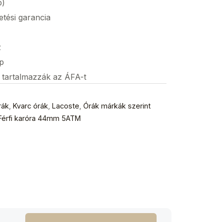
p)
etési garancia
z
p
s tartalmazzák az ÁFA-t
rák
,
Kvarc órák
,
Lacoste
,
Órák márkák szerint
 Férfi karóra 44mm 5ATM