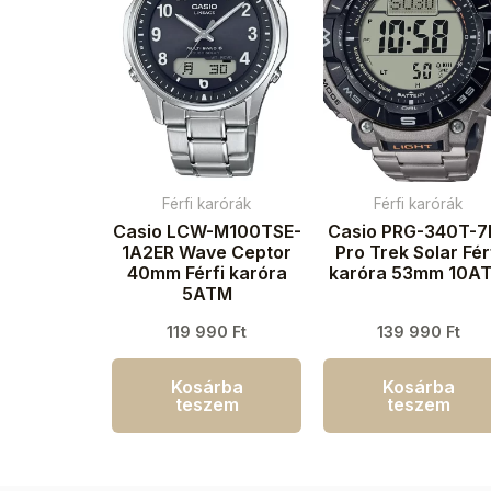
Férfi karórák
Férfi karórák
Casio LCW-M100TSE-
Casio PRG-340T-7
1A2ER Wave Ceptor
Pro Trek Solar Fér
40mm Férfi karóra
karóra 53mm 10A
5ATM
119 990
Ft
139 990
Ft
Kosárba
Kosárba
teszem
teszem