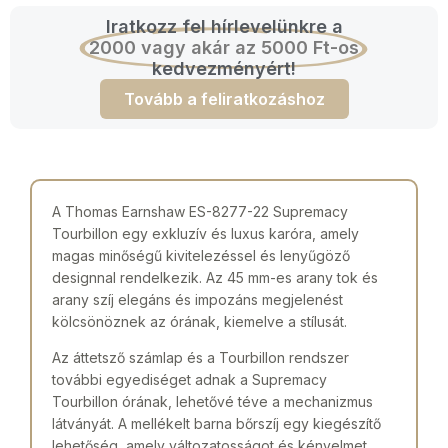
Iratkozz fel hírlevelünkre a
2000 vagy akár az 5000 Ft-os
kedvezményért!
Tovább a feliratkozáshoz
A Thomas Earnshaw ES-8277-22 Supremacy
Tourbillon egy exkluzív és luxus karóra, amely
magas minőségű kivitelezéssel és lenyűgöző
designnal rendelkezik. Az 45 mm-es arany tok és
arany szíj elegáns és impozáns megjelenést
kölcsönöznek az órának, kiemelve a stílusát.
Az áttetsző számlap és a Tourbillon rendszer
további egyediséget adnak a Supremacy
Tourbillon órának, lehetővé téve a mechanizmus
látványát. A mellékelt barna bőrszíj egy kiegészítő
lehetőség, amely változatosságot és kényelmet