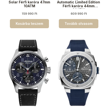
Solar Férfi karóra 47mm
Automatic Limited Edition
10ATM
Férfi karóra 44mm
30ATM
159 990
Ft
609 990
Ft
Kosárba teszem
Tovább olvasom