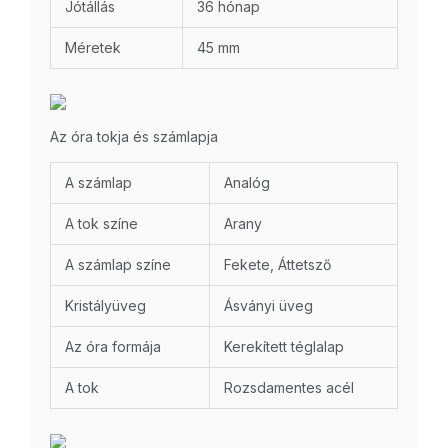
Jótállás
36 hónap
Méretek
45 mm
Az óra tokja és számlapja
A számlap
Analóg
A tok színe
Arany
A számlap színe
Fekete, Áttetsző
Kristályüveg
Ásványi üveg
Az óra formája
Kerekített téglalap
A tok
Rozsdamentes acél