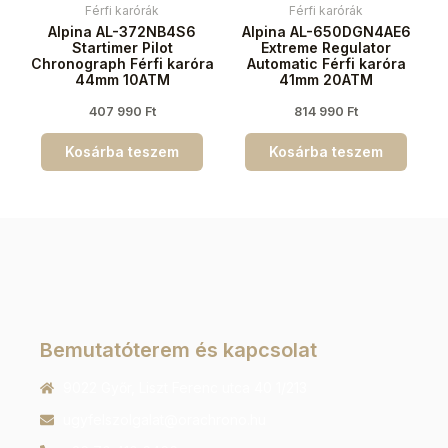
Férfi karórák
Férfi karórák
Alpina AL-372NB4S6
Alpina AL-650DGN4AE6
Startimer Pilot
Extreme Regulator
Chronograph Férfi karóra
Automatic Férfi karóra
44mm 10ATM
41mm 20ATM
407 990
Ft
814 990
Ft
Kosárba teszem
Kosárba teszem
Bemutatóterem és kapcsolat
9022 Győr, Liszt Ferenc utca 40 1/213
ugyfelszolgalat@orachrono.hu