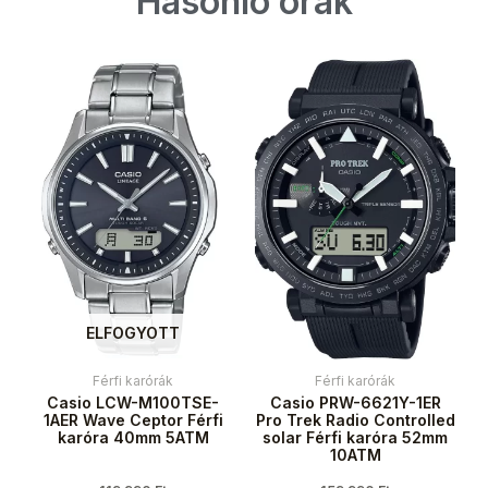
Hasonló órák
ELFOGYOTT
Férfi karórák
Férfi karórák
Casio LCW-M100TSE-
Casio PRW-6621Y-1ER
1AER Wave Ceptor Férfi
Pro Trek Radio Controlled
karóra 40mm 5ATM
solar Férfi karóra 52mm
10ATM