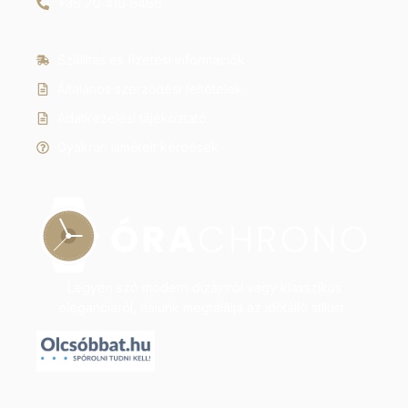
+36 70 410 6466
Szállítás és fizetési információk
Általános szerződési feltételek
Adatkezelési tájékoztató
Gyakran ismételt kérdések
Legyen szó modern dizájnról vagy klasszikus
eleganciáról, nálunk megtalálja az időtálló stílust.