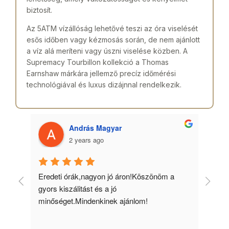
biztosít.
Az 5ATM vízállóság lehetővé teszi az óra viselését
esős időben vagy kézmosás során, de nem ajánlott
a víz alá meríteni vagy úszni viselése közben. A
Supremacy Tourbillon kollekció a Thomas
Earnshaw márkára jellemző precíz időmérési
technológiával és luxus dizájnnal rendelkezik.
András Magyar
2 years ago
 
Eredeti órák,nagyon jó áron!Köszönöm a 
Min
gyors kiszálitást és a jó 
kös
minőséget.Mindenkinek ajánlom!