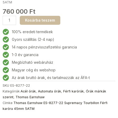
5ATM
760 000
Ft
Thomas
Kosárba teszem
Earnshaw
ES-
100% eredeti termékek
8277-
Gyors szállítás (2-4 nap)
22
14 napos pénzvisszafizetési garancia
Supremacy
Tourbillon
1-3 év garancia
Férfi
Megbízható webáruház
karóra
Magyar cég és webshop
45mm
5ATM
Az árak bruttó árak, és tartalmazzák az ÁFA-t
mennyiség
SKU
ES-8277-22
Kategóriák
Acél órák
,
Automata órák
,
Férfi karórák
,
Órák márkák
szerint
,
Thomas Earnshaw
Címke
Thomas Earnshaw ES-8277-22 Supremacy Tourbillon Férfi
karóra 45mm 5ATM