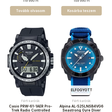
119 990
Ft
159 990
Ft
Tovább olvasom
Kosárba teszem
ELFOGYOTT
Férfi karórák
Férfi karórák
Casio PRW-61-1AER Pro-
Alpina AL-525LNSB4VG6
Trek Radio Controlled
Seastrong Gyre Diver