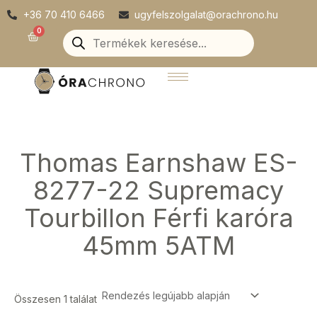
Skip
+36 70 410 6466
ugyfelszolgalat@orachrono.hu
to
Products
0
Kosár
search
content
Thomas Earnshaw ES-
8277-22 Supremacy
Tourbillon Férfi karóra
45mm 5ATM
Összesen 1 találat