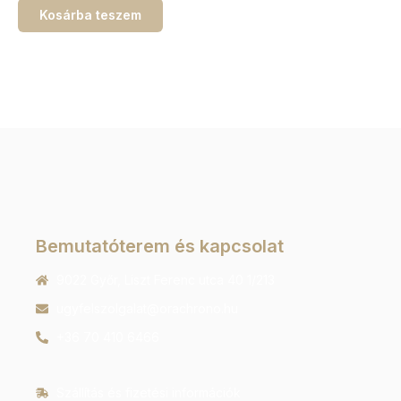
Kosárba teszem
Bemutatóterem és kapcsolat
9022 Győr, Liszt Ferenc utca 40 1/213
ugyfelszolgalat@orachrono.hu
+36 70 410 6466
Szállítás és fizetési információk