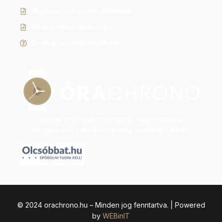
Általános szerződési feltételek
Adatkezelési tájékoztató
Gyakran ismételt kérdések
Legyen szó modern dizájnról vagy klasszikus
eleganciáról, nálunk megtalálja az időtálló stílust.
© 2024 orachrono.hu – Minden jog fenntartva. | Powered
by
WEBinIT