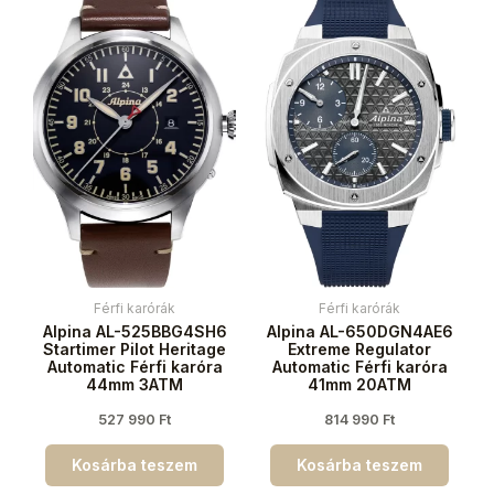
Férfi karórák
Férfi karórák
Alpina AL-525BBG4SH6
Alpina AL-650DGN4AE6
Startimer Pilot Heritage
Extreme Regulator
Automatic Férfi karóra
Automatic Férfi karóra
44mm 3ATM
41mm 20ATM
527 990
Ft
814 990
Ft
Kosárba teszem
Kosárba teszem