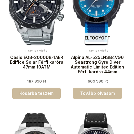
ELFOGYOTT
Férfi karórák
Férfi karórák
Casio EQB-2000DB-1AER
Alpina AL-525LNSB4VG6
Edifice Solar Férfi karóra
Seastrong Gyre Diver
47mm 10ATM
Automatic Limited Edition
Férfi karóra 44mm
30ATM
187 990
Ft
609 990
Ft
Kosárba teszem
Tovább olvasom