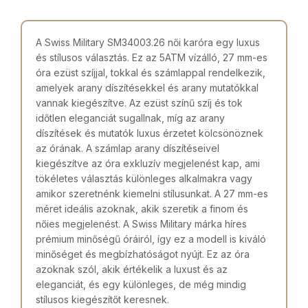
A Swiss Military SM34003.26 női karóra egy luxus
és stílusos választás. Ez az 5ATM vízálló, 27 mm-es
óra ezüst szíjjal, tokkal és számlappal rendelkezik,
amelyek arany díszítésekkel és arany mutatókkal
vannak kiegészítve. Az ezüst színű szíj és tok
időtlen eleganciát sugallnak, míg az arany
díszítések és mutatók luxus érzetet kölcsönöznek
az órának. A számlap arany díszítéseivel
kiegészítve az óra exkluzív megjelenést kap, ami
tökéletes választás különleges alkalmakra vagy
amikor szeretnénk kiemelni stílusunkat. A 27 mm-es
méret ideális azoknak, akik szeretik a finom és
nőies megjelenést. A Swiss Military márka híres
prémium minőségű óráiról, így ez a modell is kiváló
minőséget és megbízhatóságot nyújt. Ez az óra
azoknak szól, akik értékelik a luxust és az
eleganciát, és egy különleges, de még mindig
stílusos kiegészítőt keresnek.