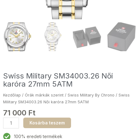
Swiss Military SM34003.26 Női
karóra 27mm 5ATM
Kezdőlap
/
Órák márkák szerint
/
Swiss Military By Chrono
/ Swiss
Military SM34003.26 Női karóra 27mm 5ATM
71 000
Ft
Swiss
Kosárba teszem
Military
SM34003.26
100% eredeti termékek