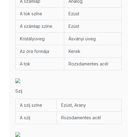
A számlap
Analóg
A tok színe
Ezüst
A számlap színe
Ezüst
Kristályüveg
Ásványi üveg
Az óra formája
Kerek
A tok
Rozsdamentes acél
Szíj
A szíj színe
Ezüst, Arany
A szíj
Rozsdamentes acél