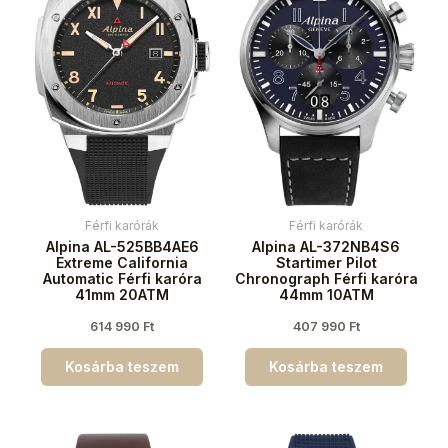
Férfi karórák
Férfi karórák
Alpina AL-525BB4AE6
Alpina AL-372NB4S6
Extreme California
Startimer Pilot
Automatic Férfi karóra
Chronograph Férfi karóra
41mm 20ATM
44mm 10ATM
614 990
Ft
407 990
Ft
Kosárba teszem
Kosárba teszem