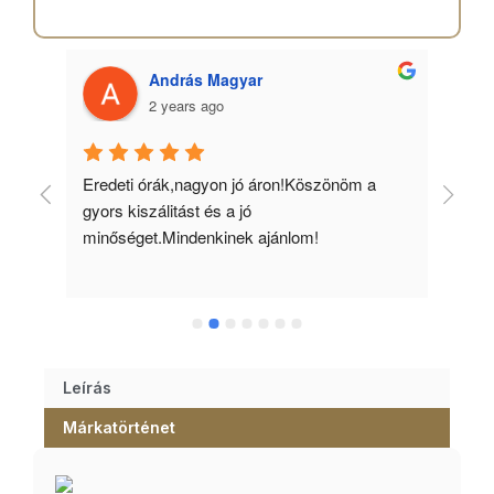
András Magyar
2 years ago
 
Eredeti órák,nagyon jó áron!Köszönöm a 
Min
gyors kiszálitást és a jó 
kös
minőséget.Mindenkinek ajánlom!
Leírás
Márkatörténet