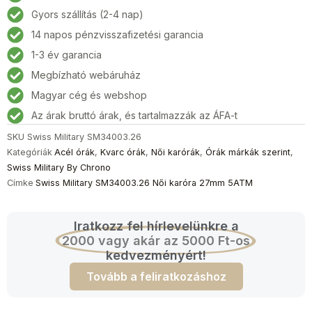
Női
Gyors szállítás (2-4 nap)
karóra
14 napos pénzvisszafizetési garancia
27mm
5ATM
1-3 év garancia
mennyiség
Megbízható webáruház
Magyar cég és webshop
Az árak bruttó árak, és tartalmazzák az ÁFA-t
SKU
Swiss Military SM34003.26
Kategóriák
Acél órák
,
Kvarc órák
,
Női karórák
,
Órák márkák szerint
,
Swiss Military By Chrono
Címke
Swiss Military SM34003.26 Női karóra 27mm 5ATM
Iratkozz fel hírlevelünkre a
2000 vagy akár az 5000 Ft-os
kedvezményért!
Tovább a feliratkozáshoz