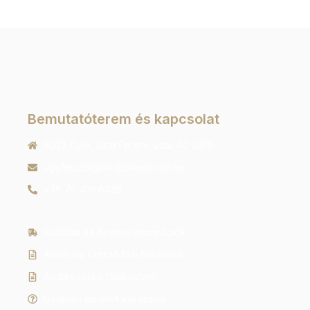
Bemutatóterem és kapcsolat
9022 Győr, Liszt Ferenc utca 40 1/213
ugyfelszolgalat@orachrono.hu
+36 70 410 6466
Szállítás és fizetési információk
Általános szerződési feltételek
Adatkezelési tájékoztató
Gyakran ismételt kérdések