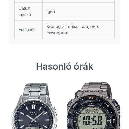
Dátum
Igen
kijelző
Kronográf, dátum, óra, perc,
Funkciók
másodperc
Hasonló órák