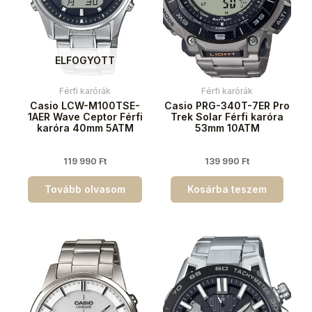
ELFOGYOTT
Férfi karórák
Férfi karórák
Casio LCW-M100TSE-
Casio PRG-340T-7ER Pro
1AER Wave Ceptor Férfi
Trek Solar Férfi karóra
karóra 40mm 5ATM
53mm 10ATM
119 990
Ft
139 990
Ft
Tovább olvasom
Kosárba teszem