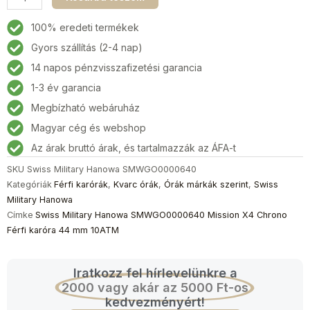
Military
Hanowa
100% eredeti termékek
SMWGO0000640
Gyors szállítás (2-4 nap)
Mission
14 napos pénzvisszafizetési garancia
X4
Chrono
1-3 év garancia
Férfi
Megbízható webáruház
karóra
Magyar cég és webshop
44
mm
Az árak bruttó árak, és tartalmazzák az ÁFA-t
10ATM
SKU
Swiss Military Hanowa SMWGO0000640
mennyiség
Kategóriák
Férfi karórák
,
Kvarc órák
,
Órák márkák szerint
,
Swiss
Military Hanowa
Címke
Swiss Military Hanowa SMWGO0000640 Mission X4 Chrono
Férfi karóra 44 mm 10ATM
Iratkozz fel hírlevelünkre a
2000 vagy akár az 5000 Ft-os
kedvezményért!