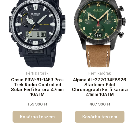
Férfi karórák
Férfi karórák
Casio PRW-61-1AER Pro-
Alpina AL-372GR4FBS26
Trek Radio Controlled
Startimer Pilot
Solar Férfi karóra 47mm
Chronograph Férfi karóra
10ATM
41mm 10ATM
159 990
Ft
407 990
Ft
Kosárba teszem
Kosárba teszem