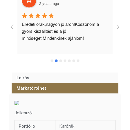
2 years ago
 
Eredeti órák,nagyon jó áron!Köszönöm a 
Min
gyors kiszálitást és a jó 
kös
minőséget.Mindenkinek ajánlom!
Leírás
Márkatörténet
Jellemzői
Portfólió
Karórák