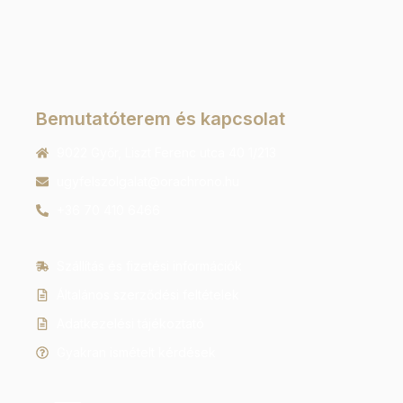
Bemutatóterem és kapcsolat
9022 Győr, Liszt Ferenc utca 40 1/213
ugyfelszolgalat@orachrono.hu
+36 70 410 6466
Szállítás és fizetési információk
Általános szerződési feltételek
Adatkezelési tájékoztató
Gyakran ismételt kérdések