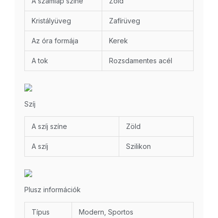
A számlap színe
Zöld
Kristályüveg
Zafírüveg
Az óra formája
Kerek
A tok
Rozsdamentes acél
Szíj
A szíj színe
Zöld
A szíj
Szilikon
Plusz információk
Típus
Modern, Sportos