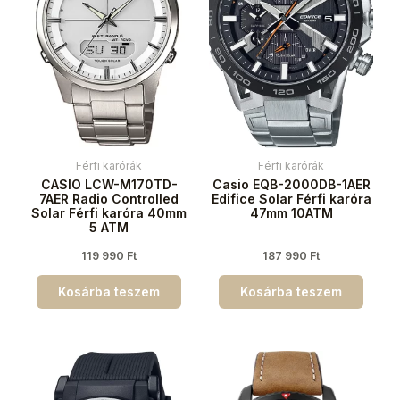
Férfi karórák
Férfi karórák
CASIO LCW-M170TD-
Casio EQB-2000DB-1AER
7AER Radio Controlled
Edifice Solar Férfi karóra
Solar Férfi karóra 40mm
47mm 10ATM
5 ATM
119 990
Ft
187 990
Ft
Kosárba teszem
Kosárba teszem