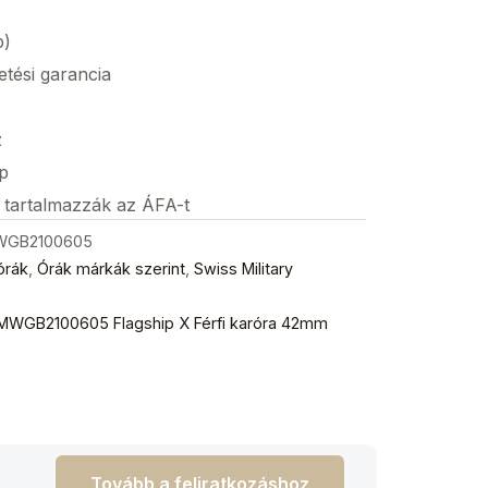
p)
etési garancia
z
p
s tartalmazzák az ÁFA-t
MWGB2100605
órák
,
Órák márkák szerint
,
Swiss Military
SMWGB2100605 Flagship X Férfi karóra 42mm
Tovább a feliratkozáshoz