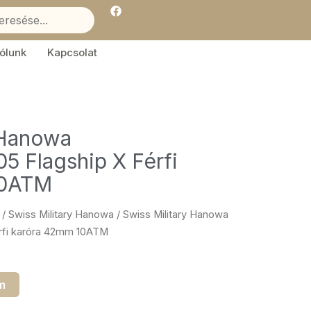
F
a
c
e
b
ólunk
Kapcsolat
o
o
k
 Hanowa
Flagship X Férfi
10ATM
/
Swiss Military Hanowa
/ Swiss Military Hanowa
fi karóra 42mm 10ATM
m