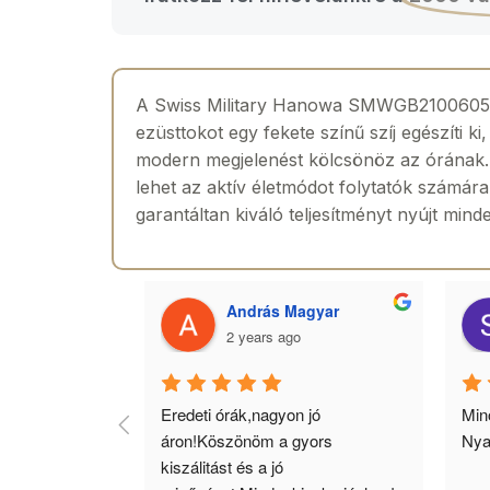
A Swiss Military Hanowa SMWGB2100605 Fla
ezüsttokot egy fekete színű szíj egészíti k
modern megjelenést kölcsönöz az órának. Az
lehet az aktív életmódot folytatók számár
garantáltan kiváló teljesítményt nyújt min
 Toth
András Magyar
2 years ago
agyok 
Eredeti órák,nagyon jó 
Minő
llítás, nagy 
áron!Köszönöm a gyors 
Nya
ató minőség. 5 
kiszálitást és a jó 