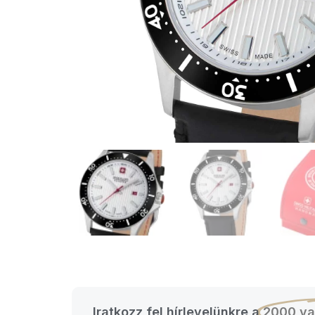
Iratkozz fel hírlevelünkre a
2000 va