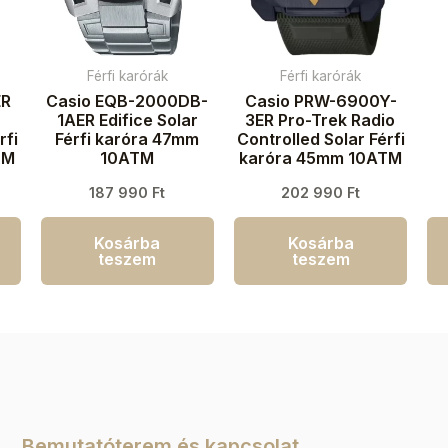
Férfi karórák
Férfi karórák
ER
Casio EQB-2000DB-
Casio PRW-6900Y-
1AER Edifice Solar
3ER Pro-Trek Radio
rfi
Férfi karóra 47mm
Controlled Solar Férfi
TM
10ATM
karóra 45mm 10ATM
187 990
Ft
202 990
Ft
k
Kosárba
Kosárba
teszem
teszem
Bemutatóterem és kapcsolat