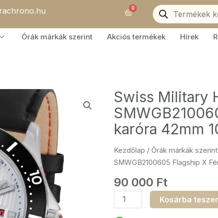
Products
0
orachrono.hu
search
Kosár
Órák márkák szerint
Akciós termékek
Hírek
R
Swiss Military
SMWGB2100605 
karóra 42mm 
Kezdőlap
/
Órák márkák szerint
SMWGB2100605 Flagship X Fér
90 000
Ft
Swiss
Kosárba tesze
Military