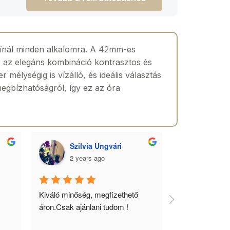
kínál minden alkalomra. A 42mm-es
 Ez az elegáns kombináció kontrasztos és
élységig is vízálló, és ideális választás
megbízhatóságról, így ez az óra
Szilvia Ungvári
Lórá
2 years ago
2 yea
 
Kiváló minőség, megfizethető 
Az óra a férfia
áron.Csak ajánlani tudom !
ékszere, ebből 
óráimat mindig 