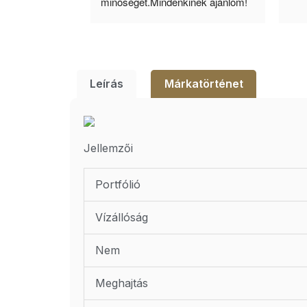
lésem.
minőséget.Mindenkinek ajánlom!
Leírás
Márkatörténet
Jellemzői
Portfólió
Vízállóság
Nem
Meghajtás