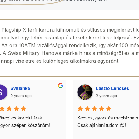
gship X férfi karóra kifinomult és stílusos megjelenést 
i, amelyet egy fehér számlap és fekete keret tesz teljessé.
 óra 10ATM vízállósággal rendelkezik, így akár 100 méter m
a. A Swiss Military Hanowa márka híres a minőségről és a 
dennapi viseletre és különleges alkalmakra egyaránt.
Svitlanka
Laszlo Lencses
2 years ago
2 years ago
ségi és korrekt árak. 
Kedves, gyors és megbízható.
gyon szépen köszönöm!
Csak ajánlani tudom 😉!