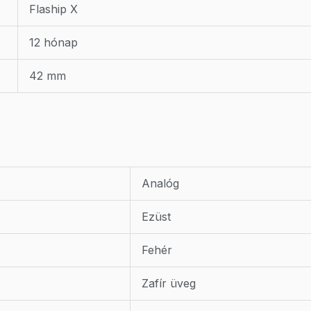
Flaship X
12 hónap
42 mm
Analóg
Ezüst
Fehér
Zafír üveg