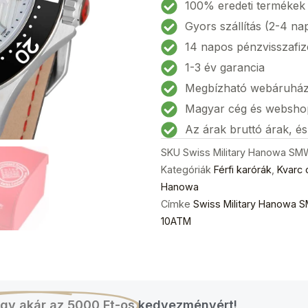
Hanowa
100% eredeti termékek
SMWGB2100605
Gyors szállítás (2-4 na
Flagship
14 napos pénzvisszafiz
X
1-3 év garancia
Férfi
Megbízható webáruhá
karóra
42mm
Magyar cég és websho
10ATM
Az árak bruttó árak, é
mennyiség
SKU
Swiss Military Hanowa S
Kategóriák
Férfi karórák
,
Kvarc 
Hanowa
Címke
Swiss Military Hanowa 
10ATM
gy akár az 5000 Ft-os
kedvezményért!