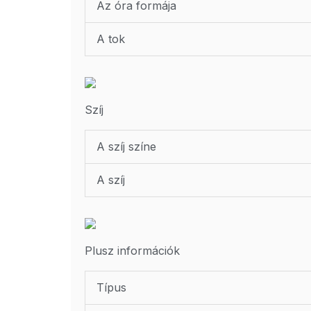
Az óra formája
A tok
Szíj
A szíj színe
A szíj
Plusz információk
Típus