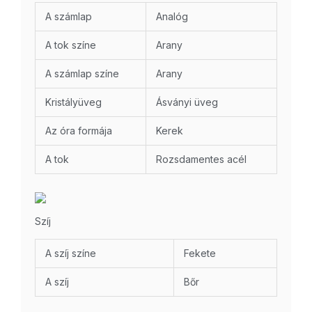
A számlap
Analóg
A tok színe
Arany
A számlap színe
Arany
Kristályüveg
Ásványi üveg
Az óra formája
Kerek
A tok
Rozsdamentes acél
Szíj
A szíj színe
Fekete
A szíj
Bőr