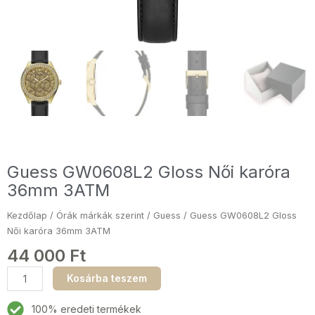
Guess GW0608L2 Gloss Női karóra
36mm 3ATM
Kezdőlap
/
Órák márkák szerint
/
Guess
/ Guess GW0608L2 Gloss
Női karóra 36mm 3ATM
44 000
Ft
Guess
Kosárba teszem
GW0608L2
Gloss
100% eredeti termékek