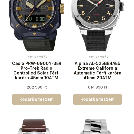
Férfi karórák
Férfi karórák
Casio PRW-6900Y-3ER
Alpina AL-525BB4AE6
Pro-Trek Radio
Extreme California
Controlled Solar Férfi
Automatic Férfi karóra
karóra 45mm 10ATM
41mm 20ATM
202 990
Ft
614 990
Ft
Kosárba teszem
Kosárba teszem