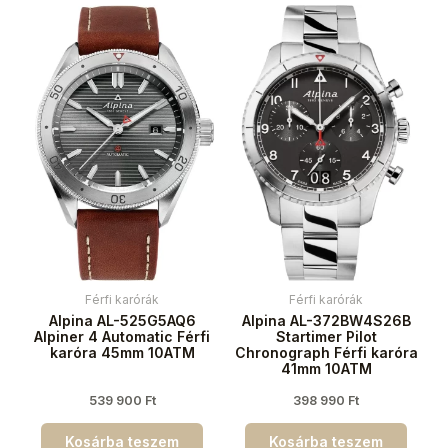
Férfi karórák
Férfi karórák
Alpina AL-525G5AQ6
Alpina AL-372BW4S26B
Alpiner 4 Automatic Férfi
Startimer Pilot
karóra 45mm 10ATM
Chronograph Férfi karóra
41mm 10ATM
539 900
Ft
398 990
Ft
Kosárba teszem
Kosárba teszem