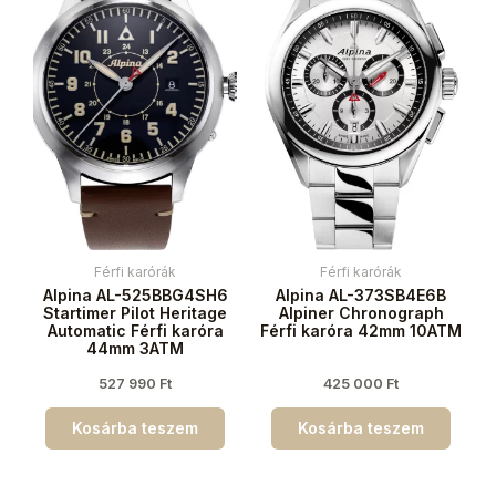
Férfi karórák
Férfi karórák
Alpina AL-525BBG4SH6
Alpina AL-373SB4E6B
Startimer Pilot Heritage
Alpiner Chronograph
Automatic Férfi karóra
Férfi karóra 42mm 10ATM
44mm 3ATM
527 990
Ft
425 000
Ft
Kosárba teszem
Kosárba teszem