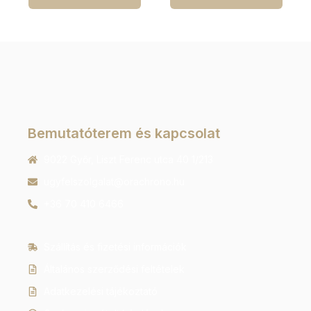
Bemutatóterem és kapcsolat
9022 Győr, Liszt Ferenc utca 40 1/213
ugyfelszolgalat@orachrono.hu
+36 70 410 6466
Szállítás és fizetési információk
Általános szerződési feltételek
Adatkezelési tájékoztató