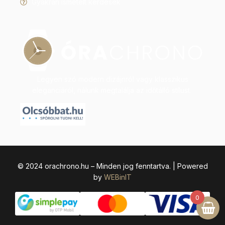
Gyakran ismételt kérdések
Legyen szó modern dizájnról vagy klasszikus
eleganciáról, nálunk megtalálja az időtálló stílust.
© 2024 orachrono.hu – Minden jog fenntartva. | Powered
by
WEBinIT
0