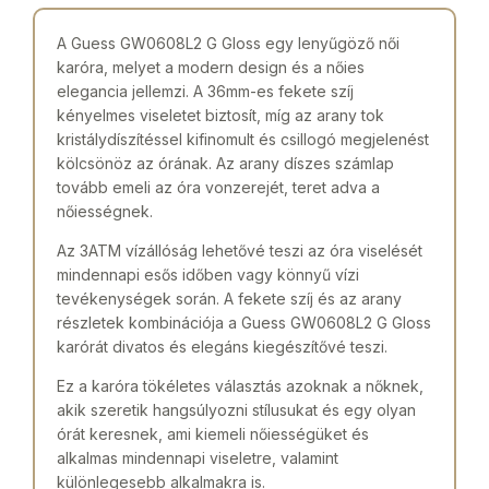
A Guess GW0608L2 G Gloss egy lenyűgöző női
karóra, melyet a modern design és a nőies
elegancia jellemzi. A 36mm-es fekete szíj
kényelmes viseletet biztosít, míg az arany tok
kristálydíszítéssel kifinomult és csillogó megjelenést
kölcsönöz az órának. Az arany díszes számlap
tovább emeli az óra vonzerejét, teret adva a
nőiességnek.
Az 3ATM vízállóság lehetővé teszi az óra viselését
mindennapi esős időben vagy könnyű vízi
tevékenységek során. A fekete szíj és az arany
részletek kombinációja a Guess GW0608L2 G Gloss
karórát divatos és elegáns kiegészítővé teszi.
Ez a karóra tökéletes választás azoknak a nőknek,
akik szeretik hangsúlyozni stílusukat és egy olyan
órát keresnek, ami kiemeli nőiességüket és
alkalmas mindennapi viseletre, valamint
különlegesebb alkalmakra is.