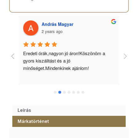
András Magyar
2 years ago
 
Eredeti órák,nagyon jó áron!Köszönöm a 
Min
gyors kiszálitást és a jó 
kös
minőséget.Mindenkinek ajánlom!
Leírás
Márkatörténet