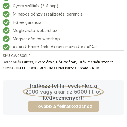
Női
Gyors szállítás (2-4 nap)
karóra
14 napos pénzvisszafizetési garancia
36mm
3ATM
1-3 év garancia
mennyiség
Megbízható webáruház
Magyar cég és webshop
Az árak bruttó árak, és tartalmazzák az ÁFA-t
SKU
GW0608L2
Kategóriák
Guess
,
Kvarc órák
,
Női karórák
,
Órák márkák szerint
Címke
Guess GW0608L2 Gloss Női karóra 36mm 3ATM
Iratkozz fel hírlevelünkre a
2000 vagy akár az 5000 Ft-os
kedvezményért!
Tovább a feliratkozáshoz