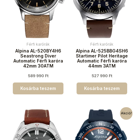
Férfi karórák
Férfi karórák
Alpina AL-520BY4H6
Alpina AL-525BBG4SH6
Seastrong Diver
Startimer Pilot Heritage
Automatic Férfi karóra
Automatic Férfi karóra
42mm 30ATM
44mm 3ATM
589 990
Ft
527 990
Ft
Kosárba teszem
Kosárba teszem
Akció!