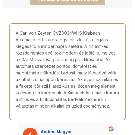
A Carl von Zeyten CVZ0034WHS Kimbach
Automatic férfi karóra egy letisztult és elegáns
kiegészítő a mindennapi viseletre. A 44 mm-es
rozsdamentes acél tok modern és időtálló, melyet
az 3ATM vízállóság tesz még praktikusabbá. Az
automata szerkezet pontos időmérést és
megbízható működést biztosít, mely láthatóvá válik
az áttetsző hátlapon keresztül. Az ezüst számlap és
a fekete bőr szíj klasszikus és időtlen megjelenést
kölcsönöz a karórának. A Kimbach Automatic karóra
a stílus és a funkcionalitás kedvelőinek ideális
választás minden alkalmi és üzleti eseményhez.
András Magyar