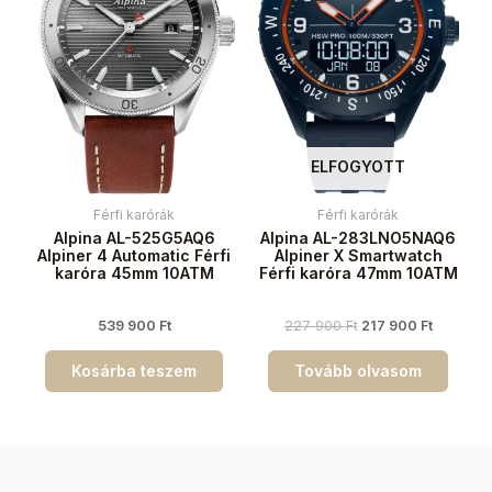
ELFOGYOTT
Férfi karórák
Férfi karórák
Alpina AL-525G5AQ6
Alpina AL-283LNO5NAQ6
Alpiner 4 Automatic Férfi
Alpiner X Smartwatch
karóra 45mm 10ATM
Férfi karóra 47mm 10ATM
539 900
Ft
227 900
Ft
217 900
Ft
Kosárba teszem
Tovább olvasom