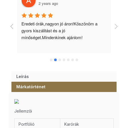
2 years ago
 
Eredeti órák,nagyon jó áron!Köszönöm a 
Min
gyors kiszálitást és a jó 
kös
minőséget.Mindenkinek ajánlom!
Leírás
Márkatörténet
Jellemzői
Portfólió
Karórák