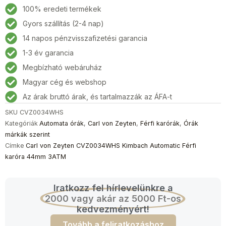
Zeyten
100% eredeti termékek
CVZ0034WHS
Gyors szállítás (2-4 nap)
Kimbach
14 napos pénzvisszafizetési garancia
Automatic
Férfi
1-3 év garancia
karóra
Megbízható webáruház
44mm
Magyar cég és webshop
3ATM
mennyiség
Az árak bruttó árak, és tartalmazzák az ÁFA-t
SKU
CVZ0034WHS
Kategóriák
Automata órák
,
Carl von Zeyten
,
Férfi karórák
,
Órák
márkák szerint
Címke
Carl von Zeyten CVZ0034WHS Kimbach Automatic Férfi
karóra 44mm 3ATM
Iratkozz fel hírlevelünkre a
2000 vagy akár az 5000 Ft-os
kedvezményért!
Tovább a feliratkozáshoz