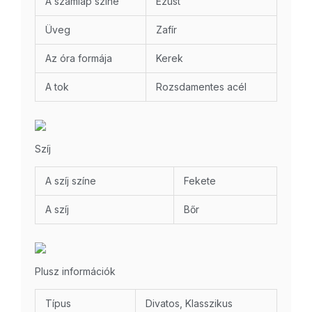
A számlap színe
Ezüst
Üveg
Zafír
Az óra formája
Kerek
A tok
Rozsdamentes acél
Szíj
A szíj színe
Fekete
A szíj
Bőr
Plusz információk
Típus
Divatos, Klasszikus