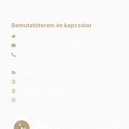
Bemutatóterem és kapcsolat
9022 Győr, Liszt Ferenc utca 40 1/213
ugyfelszolgalat@orachrono.hu
+36 70 410 6466
Szállítás és fizetési információk
Általános szerződési feltételek
Adatkezelési tájékoztató
Gyakran ismételt kérdések