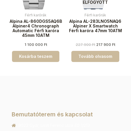
ELFOGYOTT
Férfi karórák
Férfi karórák
Alpina AL-860DGS5AQ6B
Alpina AL-283LNO5NAQ6
Alpiner4 Chronograph
Alpiner X Smartwatch
Automatic Férfi karóra
Férfi karóra 47mm 10ATM
45mm 10ATM
1 100 000
Ft
227 900
Ft
217 900
Ft
Kosárba teszem
Tovább olvasom
Bemutatóterem és kapcsolat
9022 Győr, Liszt Ferenc utca 40 1/213