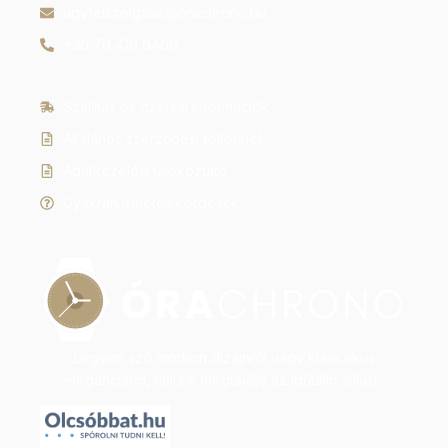
ugyfelszolgalat@orachrono.hu
+36 70 410 6466
Szállítás és fizetési információk
Általános szerződési feltételek
Adatkezelési tájékoztató
Gyakran ismételt kérdések
Legyen szó modern dizájnról vagy klasszikus
eleganciáról, nálunk megtalálja az időtálló stílust.