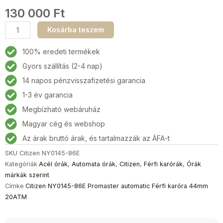
130 000
Ft
Citizen
Kosárba teszem
NY0145-
86E
100% eredeti termékek
Promaster
Gyors szállítás (2-4 nap)
automatic
14 napos pénzvisszafizetési garancia
Férfi
karóra
1-3 év garancia
44mm
Megbízható webáruház
20ATM
Magyar cég és webshop
mennyiség
Az árak bruttó árak, és tartalmazzák az ÁFA-t
SKU
Citizen NY0145-86E
Kategóriák
Acél órák
,
Automata órák
,
Citizen
,
Férfi karórák
,
Órák
márkák szerint
Címke
Citizen NY0145-86E Promaster automatic Férfi karóra 44mm
20ATM