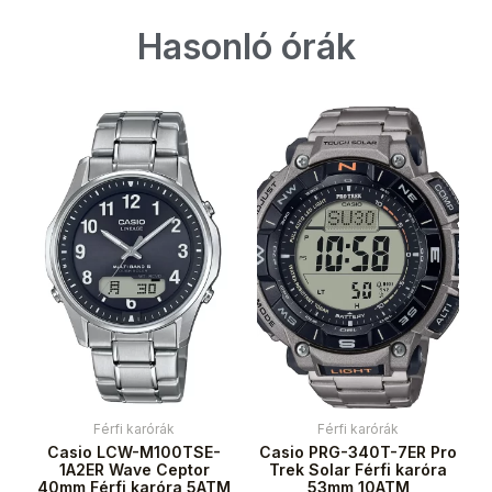
Hasonló órák
Férfi karórák
Férfi karórák
Casio LCW-M100TSE-
Casio PRG-340T-7ER Pro
1A2ER Wave Ceptor
Trek Solar Férfi karóra
40mm Férfi karóra 5ATM
53mm 10ATM