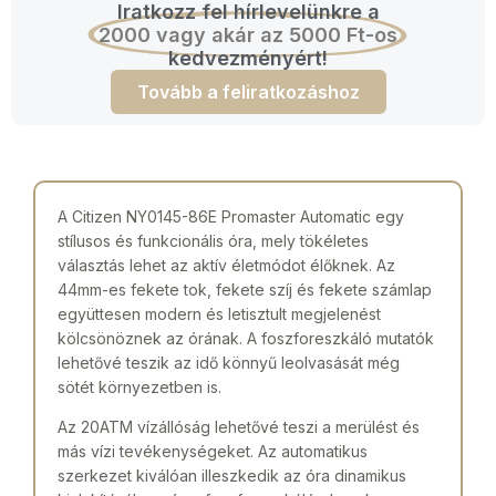
Iratkozz fel hírlevelünkre a
2000 vagy akár az 5000 Ft-os
kedvezményért!
Tovább a feliratkozáshoz
A Citizen NY0145-86E Promaster Automatic egy
stílusos és funkcionális óra, mely tökéletes
választás lehet az aktív életmódot élőknek. Az
44mm-es fekete tok, fekete szíj és fekete számlap
együttesen modern és letisztult megjelenést
kölcsönöznek az órának. A foszforeszkáló mutatók
lehetővé teszik az idő könnyű leolvasását még
sötét környezetben is.
Az 20ATM vízállóság lehetővé teszi a merülést és
más vízi tevékenységeket. Az automatikus
szerkezet kiválóan illeszkedik az óra dinamikus