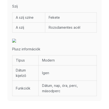
Szíj
A szíj színe
Fekete
A szíj
Rozsdamentes acél
Plusz információk
Típus
Modern
Dátum
Igen
kijelző
Dátum, nap, óra, perc,
Funkciók
másodperc