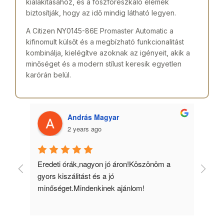
kialakításához, és a foszforeszkáló elemek
biztosítják, hogy az idő mindig látható legyen.
A Citizen NY0145-86E Promaster Automatic a
kifinomult külsőt és a megbízható funkcionalitást
kombinálja, kielégítve azoknak az igényeit, akik a
minőséget és a modern stílust keresik egyetlen
karórán belül.
András Magyar
2 years ago
 
Eredeti órák,nagyon jó áron!Köszönöm a 
Min
gyors kiszálitást és a jó 
kös
minőséget.Mindenkinek ajánlom!