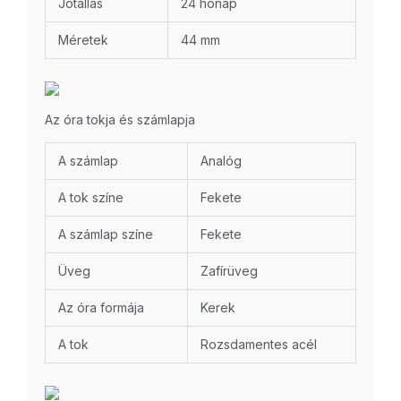
Jótállás
24 hónap
Méretek
44 mm
Az óra tokja és számlapja
A számlap
Analóg
A tok színe
Fekete
A számlap színe
Fekete
Üveg
Zafírüveg
Az óra formája
Kerek
A tok
Rozsdamentes acél