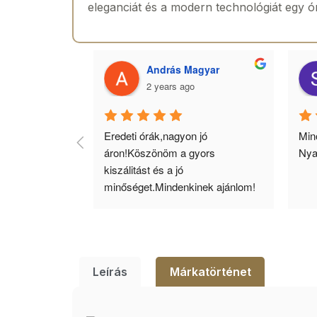
eleganciát és a modern technológiát egy ó
 Toth
András Magyar
2 years ago
agyok 
Eredeti órák,nagyon jó 
Minő
llítás, nagy 
áron!Köszönöm a gyors 
Nya
ató minőség. 5 
kiszálitást és a jó 
lésem.
minőséget.Mindenkinek ajánlom!
Leírás
Márkatörténet