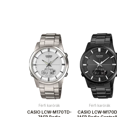
Férfi karórák
Férfi karórák
CASIO LCW-M170TD-
CASIO LCW-M170D
7AER Radio
1AER Radio Control