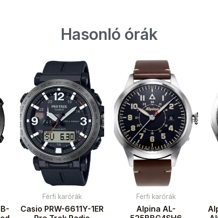
Hasonló órák
Férfi karórák
Férfi karórák
B-
Casio PRW-6611Y-1ER
Alpina AL-
Al
led
Pro Trek Radio
525BBG4SH6
A