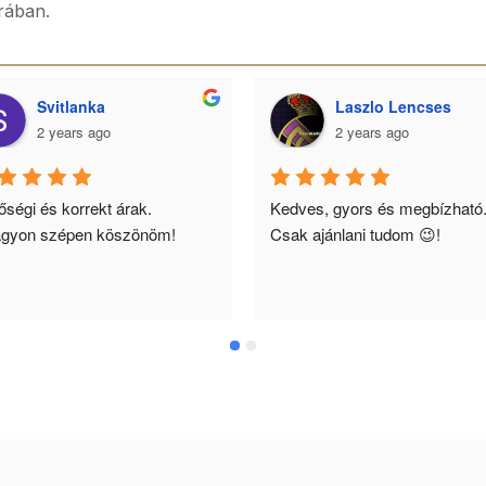
rában.
Svitlanka
Laszlo Lencses
2 years ago
2 years ago
ségi és korrekt árak. 
Kedves, gyors és megbízható.
gyon szépen köszönöm!
Csak ajánlani tudom 😉!