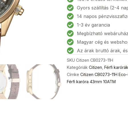
Gyors szállítás (2-4 na
14 napos pénzvisszafiz
1-3 év garancia
Megbízható webáruhá
Magyar cég és websho
Az árak bruttó árak, é
SKU
Citizen CB0273-11H
Kategóriák
Citizen
,
Férfi karórá
Címke
Citizen CB0273-11H Eco-
Férfi karóra 43mm 10ATM