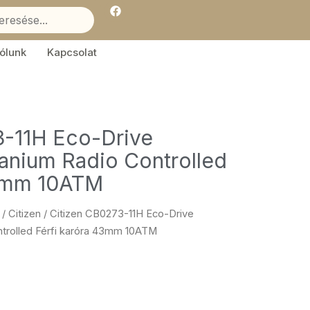
F
a
c
e
b
ólunk
Kapcsolat
o
o
k
3-11H Eco-Drive
anium Radio Controlled
43mm 10ATM
/
Citizen
/ Citizen CB0273-11H Eco-Drive
trolled Férfi karóra 43mm 10ATM