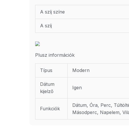
A szíj színe
A szíj
Plusz információk
Típus
Modern
Dátum
Igen
kijelző
Dátum, Óra, Perc, Túltölt
Funkciók
Másodperc, Napelem, Vil