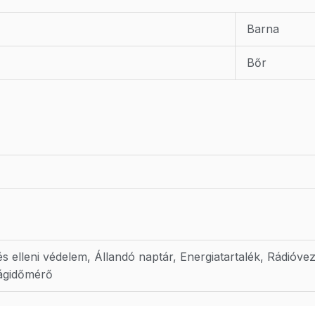
Barna
Bőr
és elleni védelem, Állandó naptár, Energiatartalék, Rádióv
ágidőmérő