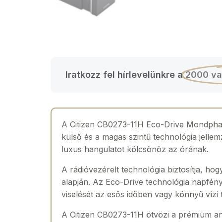
Iratkozz fel hírlevelünkre a
2000 va
A Citizen CB0273-11H Eco-Drive Mondphase
külső és a magas szintű technológia jelle
luxus hangulatot kölcsönöz az órának.
A rádióvezérelt technológia biztosítja, hog
alapján. Az Eco-Drive technológia napfény
viselését az esős időben vagy könnyű vízi
A Citizen CB0273-11H ötvözi a prémium anya