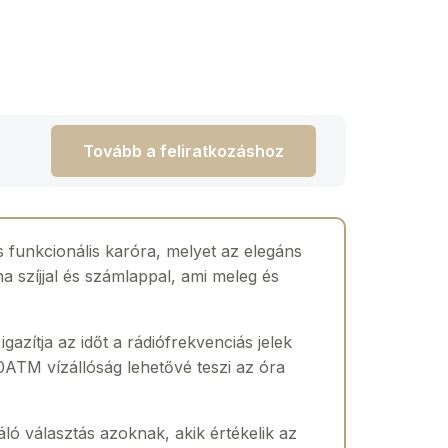
Tovább a feliratkozáshoz
funkcionális karóra, melyet az elegáns
a szíjjal és számlappal, ami meleg és
azítja az időt a rádiófrekvenciás jelek
0ATM vízállóság lehetővé teszi az óra
ló választás azoknak, akik értékelik az