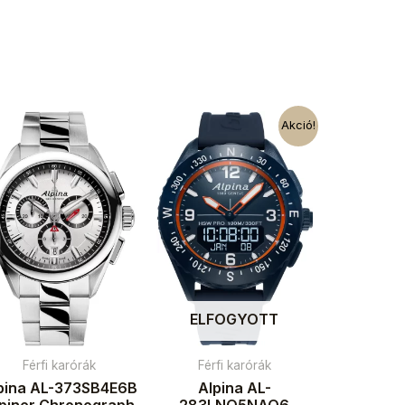
Akció!
ELFOGYOTT
Férfi karórák
Férfi karórák
pina AL-373SB4E6B
Alpina AL-
lpiner Chronograph
283LNO5NAQ6