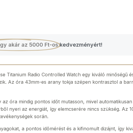
gy akár az 5000 Ft-os
kedvezményért!
 Titanium Radio Controlled Watch egy kiváló minőségű és 
mzik. Az óra 43mm-es arany tokja szépen kontrasztol a barn
y az óra mindig pontos időt mutasson, mivel automatikusan ig
ből nyeri az energiát, így elemcserére nincs szükség. Az 1
 tevékenységek során.
gokat, a pontos időmérést és a kifinomult dizájnt, így kivá