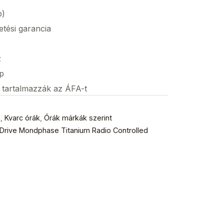
p)
etési garancia
z
p
s tartalmazzák az ÁFA-t
k
,
Kvarc órák
,
Órák márkák szerint
Drive Mondphase Titanium Radio Controlled