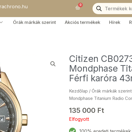
Products
0
orachrono.hu
search
Kosár
Órák márkák szerint
Akciós termékek
Hírek
R
Citizen CB027
Mondphase Tit
Férfi karóra 
Kezdőlap
/
Órák márkák szerint
Mondphase Titanium Radio Con
135 000
Ft
Elfogyott
100% eredeti termékek