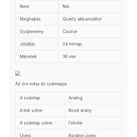
Nem
Női
Meghajtás
Quartz akkumulátor
Gyűjtemény
Course
Jótállás
24 hónap
Méretek
36 mm
Az óra tokja és számlapja
A számlap
Analóg
A tok színe
Rozé arany
A számlap színe
Fekete
Üveg
Ásványi üveg