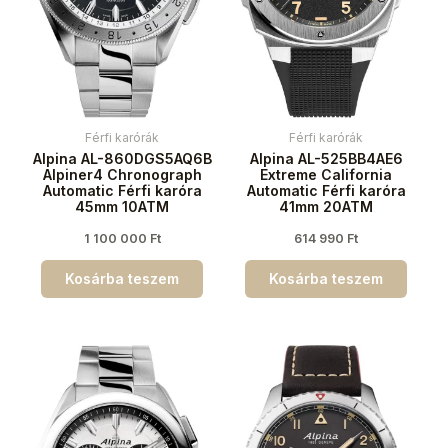
Férfi karórák
Férfi karórák
Alpina AL-860DGS5AQ6B
Alpina AL-525BB4AE6
Alpiner4 Chronograph
Extreme California
Automatic Férfi karóra
Automatic Férfi karóra
45mm 10ATM
41mm 20ATM
1 100 000
Ft
614 990
Ft
Kosárba teszem
Kosárba teszem