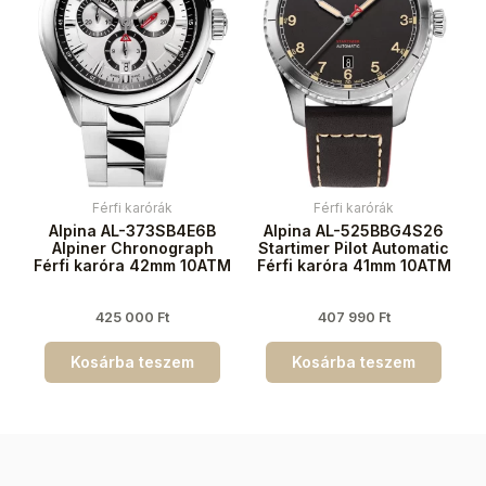
Férfi karórák
Férfi karórák
Alpina AL-373SB4E6B
Alpina AL-525BBG4S26
Alpiner Chronograph
Startimer Pilot Automatic
Férfi karóra 42mm 10ATM
Férfi karóra 41mm 10ATM
425 000
Ft
407 990
Ft
Kosárba teszem
Kosárba teszem