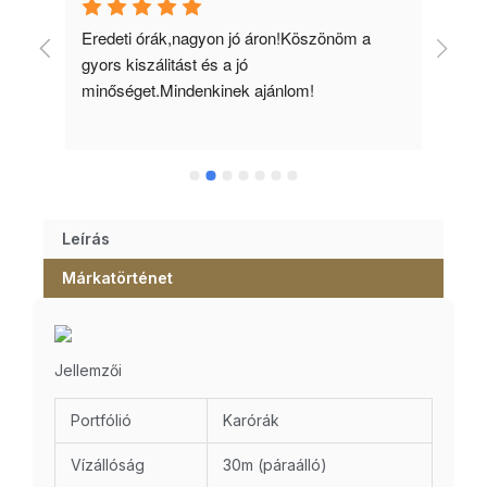
 
Eredeti órák,nagyon jó áron!Köszönöm a 
Min
gyors kiszálitást és a jó 
kös
minőséget.Mindenkinek ajánlom!
Leírás
Márkatörténet
Jellemzői
Portfólió
Karórák
Vízállóság
30m (páraálló)