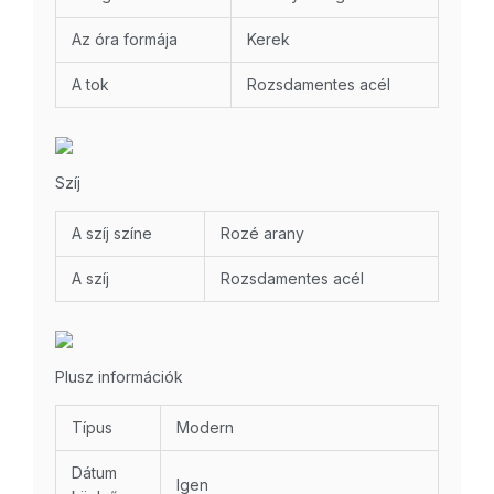
Az óra formája
Kerek
A tok
Rozsdamentes acél
Szíj
A szíj színe
Rozé arany
A szíj
Rozsdamentes acél
Plusz információk
Típus
Modern
Dátum
Igen