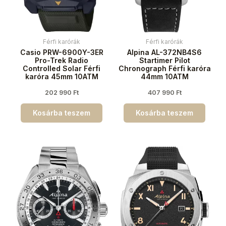
Férfi karórák
Férfi karórák
Casio PRW-6900Y-3ER
Alpina AL-372NB4S6
Pro-Trek Radio
Startimer Pilot
Controlled Solar Férfi
Chronograph Férfi karóra
karóra 45mm 10ATM
44mm 10ATM
202 990
Ft
407 990
Ft
Kosárba teszem
Kosárba teszem