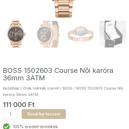
BOSS 1502603 Course Női karóra
36mm 3ATM
Kezdőlap
/
Órák márkák szerint
/
BOSS
/ BOSS 1502603 Course Női
karóra 36mm 3ATM
111 000
Ft
BOSS
Kosárba teszem
1502603
Course
100% eredeti termékek