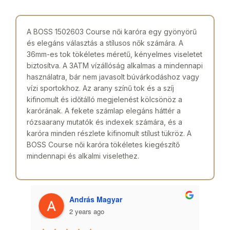
A BOSS 1502603 Course női karóra egy gyönyörű
és elegáns választás a stílusos nők számára. A
36mm-es tok tökéletes méretű, kényelmes viseletet
biztosítva. A 3ATM vízállóság alkalmas a mindennapi
használatra, bár nem javasolt búvárkodáshoz vagy
vízi sportokhoz. Az arany színű tok és a szíj
kifinomult és időtálló megjelenést kölcsönöz a
karórának. A fekete számlap elegáns háttér a
rózsaarany mutatók és indexek számára, és a
karóra minden részlete kifinomult stílust tükröz. A
BOSS Course női karóra tökéletes kiegészítő
mindennapi és alkalmi viselethez.
András Magyar
2 years ago