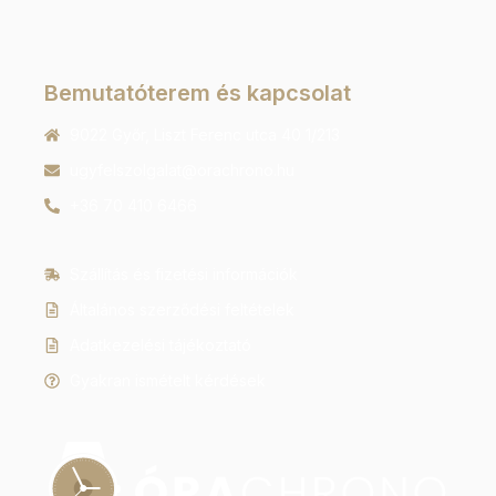
Bemutatóterem és kapcsolat
9022 Győr, Liszt Ferenc utca 40 1/213
ugyfelszolgalat@orachrono.hu
+36 70 410 6466
Szállítás és fizetési információk
Általános szerződési feltételek
Adatkezelési tájékoztató
Gyakran ismételt kérdések