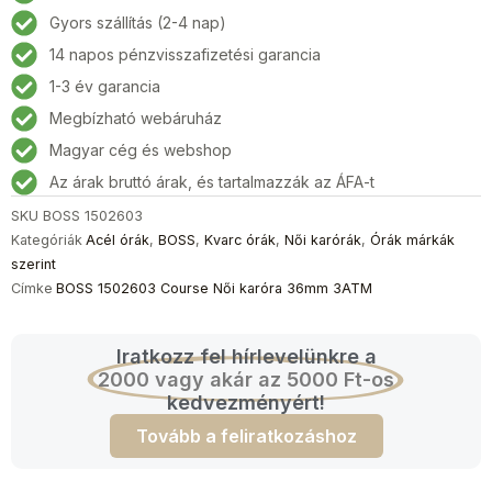
Női
Gyors szállítás (2-4 nap)
karóra
14 napos pénzvisszafizetési garancia
36mm
3ATM
1-3 év garancia
mennyiség
Megbízható webáruház
Magyar cég és webshop
Az árak bruttó árak, és tartalmazzák az ÁFA-t
SKU
BOSS 1502603
Kategóriák
Acél órák
,
BOSS
,
Kvarc órák
,
Női karórák
,
Órák márkák
szerint
Címke
BOSS 1502603 Course Női karóra 36mm 3ATM
Iratkozz fel hírlevelünkre a
2000 vagy akár az 5000 Ft-os
kedvezményért!
Tovább a feliratkozáshoz