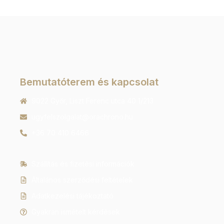
Bemutatóterem és kapcsolat
9022 Győr, Liszt Ferenc utca 40 1/213
ugyfelszolgalat@orachrono.hu
+36 70 410 6466
Szállítás és fizetési információk
Általános szerződési feltételek
Adatkezelési tájékoztató
Gyakran ismételt kérdések