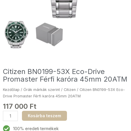
Citizen BN0199-53X Eco-Drive
Promaster Férfi karóra 45mm 20ATM
Kezdőlap
/
Órák márkák szerint
/
Citizen
/ Citizen BN0199-53X Eco-
Drive Promaster Férfi karóra 45mm 20ATM
117 000
Ft
Citizen
Kosárba teszem
BN0199-
53X
100% eredeti termékek