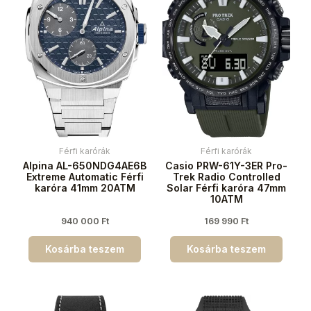
Férfi karórák
Férfi karórák
Alpina AL-650NDG4AE6B
Casio PRW-61Y-3ER Pro-
Extreme Automatic Férfi
Trek Radio Controlled
karóra 41mm 20ATM
Solar Férfi karóra 47mm
10ATM
940 000
Ft
169 990
Ft
Kosárba teszem
Kosárba teszem