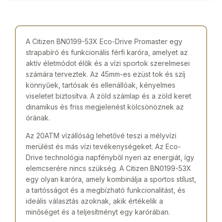
A Citizen BN0199-53X Eco-Drive Promaster egy
strapabíró és funkcionális férfi karóra, amelyet az
aktív életmódot élők és a vízi sportok szerelmesei
számára terveztek. Az 45mm-es ezüst tok és szíj
könnyűek, tartósak és ellenállóak, kényelmes
viseletet biztosítva. A zöld számlap és a zöld keret
dinamikus és friss megjelenést kölcsönöznek az
órának.
Az 20ATM vízállóság lehetővé teszi a mélyvízi
merülést és más vízi tevékenységeket. Az Eco-
Drive technológia napfényből nyeri az energiát, így
elemcserére nincs szükség. A Citizen BN0199-53X
egy olyan karóra, amely kombinálja a sportos stílust,
a tartósságot és a megbízható funkcionalitást, és
ideális választás azoknak, akik értékelik a
minőséget és a teljesítményt egy karórában.