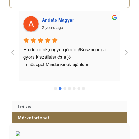
András Magyar
2 years ago
 
Eredeti órák,nagyon jó áron!Köszönöm a 
Min
gyors kiszálitást és a jó 
kös
minőséget.Mindenkinek ajánlom!
Leírás
Márkatörténet