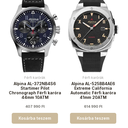
Férfi karórák
Férfi karórák
Alpina AL-372NB4S6
Alpina AL-525BB4AE6
Startimer Pilot
Extreme California
Chronograph Férfi karóra
Automatic Férfi karóra
44mm 10ATM
41mm 20ATM
407 990
Ft
614 990
Ft
Kosárba teszem
Kosárba teszem