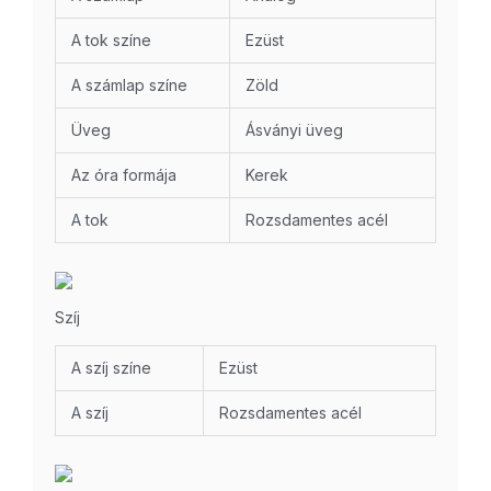
A tok színe
Ezüst
A számlap színe
Zöld
Üveg
Ásványi üveg
Az óra formája
Kerek
A tok
Rozsdamentes acél
Szíj
A szíj színe
Ezüst
A szíj
Rozsdamentes acél