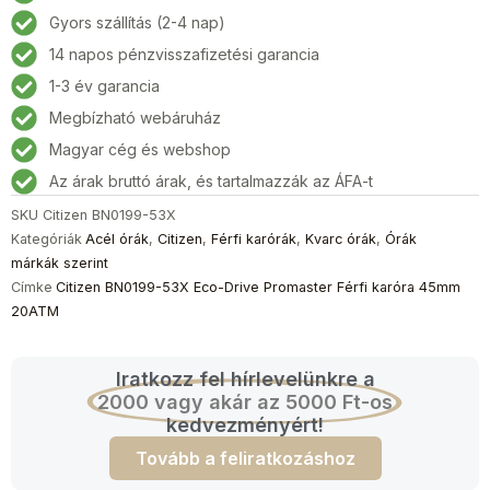
Eco-
Gyors szállítás (2-4 nap)
Drive
14 napos pénzvisszafizetési garancia
Promaster
Férfi
1-3 év garancia
karóra
Megbízható webáruház
45mm
Magyar cég és webshop
20ATM
mennyiség
Az árak bruttó árak, és tartalmazzák az ÁFA-t
SKU
Citizen BN0199-53X
Kategóriák
Acél órák
,
Citizen
,
Férfi karórák
,
Kvarc órák
,
Órák
márkák szerint
Címke
Citizen BN0199-53X Eco-Drive Promaster Férfi karóra 45mm
20ATM
Iratkozz fel hírlevelünkre a
2000 vagy akár az 5000 Ft-os
kedvezményért!
Tovább a feliratkozáshoz