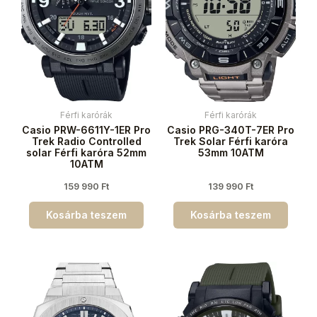
Férfi karórák
Férfi karórák
Casio PRW-6611Y-1ER Pro
Casio PRG-340T-7ER Pro
Trek Radio Controlled
Trek Solar Férfi karóra
solar Férfi karóra 52mm
53mm 10ATM
10ATM
159 990
Ft
139 990
Ft
Kosárba teszem
Kosárba teszem