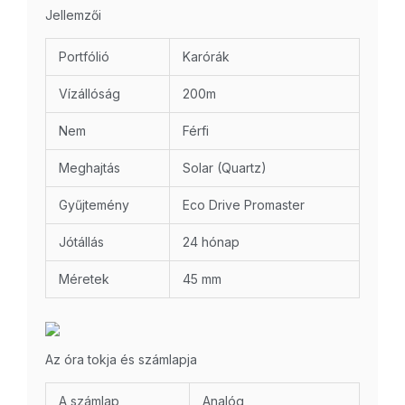
Jellemzői
Portfólió
Karórák
Vízállóság
200m
Nem
Férfi
Meghajtás
Solar (Quartz)
Gyűjtemény
Eco Drive Promaster
Jótállás
24 hónap
Méretek
45 mm
Az óra tokja és számlapja
A számlap
Analóg