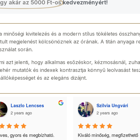
gy akár az 5000 Ft-os
kedvezményért!
 minőségi kivitelezés és a modern stílus tökéletes összhang
tult megjelenést kölcsönöznek az órának. A titán anyaga re
sználat során.
mi azt jelenti, hogy alkalmas esőzéskor, kézmosásnál, zuh
hér mutatók és indexek kontrasztja könnyű leolvasást tesz
nállóképességet és az elegáns dizájnt.
Laszlo Lencses
Szilvia Ungvári
2 years ago
2 years ago
ves, gyors és megbízható. 
Kiváló minőség, megfizethető 