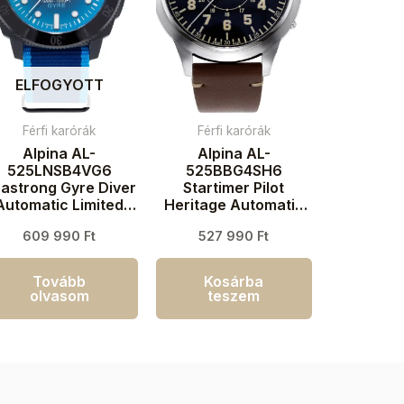
ELFOGYOTT
Férfi karórák
Férfi karórák
Alpina AL-
Alpina AL-
525LNSB4VG6
525BBG4SH6
astrong Gyre Diver
Startimer Pilot
Automatic Limited
Heritage Automatic
dition Férfi karóra
Férfi karóra 44mm
609 990
Ft
527 990
Ft
44mm 30ATM
3ATM
Tovább
Kosárba
olvasom
teszem