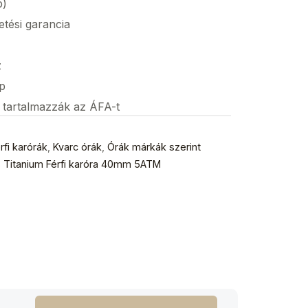
p)
etési garancia
z
p
s tartalmazzák az ÁFA-t
rfi karórák
,
Kvarc órák
,
Órák márkák szerint
 Titanium Férfi karóra 40mm 5ATM