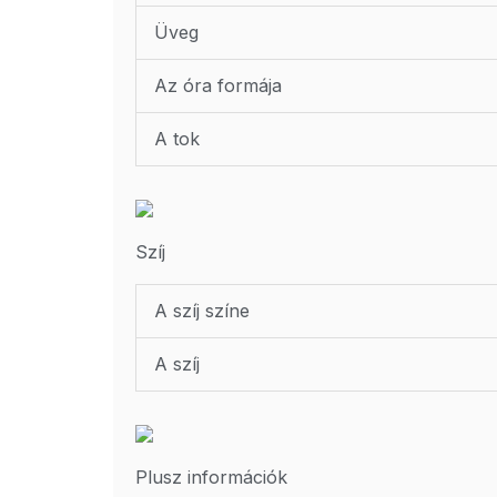
Üveg
Az óra formája
A tok
Szíj
A szíj színe
A szíj
Plusz információk