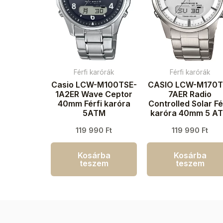
Férfi karórák
Férfi karórák
Casio LCW-M100TSE-
CASIO LCW-M170T
1A2ER Wave Ceptor
7AER Radio
40mm Férfi karóra
Controlled Solar Fé
5ATM
karóra 40mm 5 A
119 990
Ft
119 990
Ft
Kosárba
Kosárba
teszem
teszem