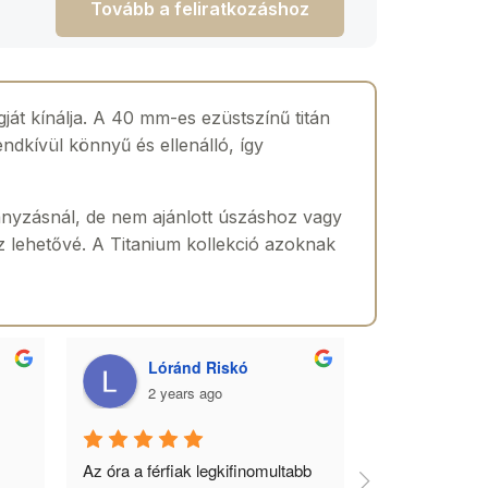
Tovább a feliratkozáshoz
ját kínálja. A 40 mm-es ezüstszínű titán
ndkívül könnyű és ellenálló, így
anyzásnál, de nem ajánlott úszáshoz vagy
 lehetővé. A Titanium kollekció azoknak
Lóránd Riskó
Szabo
2 years ago
2 yea
Az óra a férfiak legkifinomultabb 
Gyönyörű órák