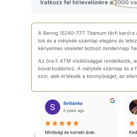
Iratkozz fel hírlevelünkre a
2000 va
A Bering 15240-777 Titanium férfi karóra a
tok és a mélykék számlap elegáns és letisz
kényelmes viseletet biztosít mindennapi ha
Az óra 5 ATM vízállósággal rendelkezik, a
búvárkodáshoz. A mélykék számlap és a fe
szól, akik értékelik a könnyűséget, az elle
agyar
Svitlanka
2 years ago
jó 
Minőségi és korrekt árak. 
Ked