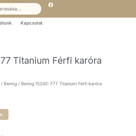
F
a
c
e
b
ólunk
Kapcsolat
o
o
k
77 Titanium Férfi karóra
/
Bering
/ Bering 15240-777 Titanium Férfi karóra
m