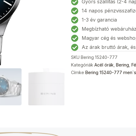
Gyors szállítás (2-4 na
Férfi
14 napos pénzvisszafiz
karóra
1-3 év garancia
40mm
Megbízható webáruhá
5ATM
mennyiség
Magyar cég és websho
Az árak bruttó árak, é
SKU
Bering 15240-777
Kategóriák
Acél órák
,
Bering
,
Fé
Címke
Bering 15240-777 men`s