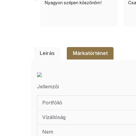
yors 
Nyagyon szépen köszönöm!
Csa
inek ajánlom!
Leírás
Márkatörténet
Jellemzői
Portfólió
Vízállóság
Nem