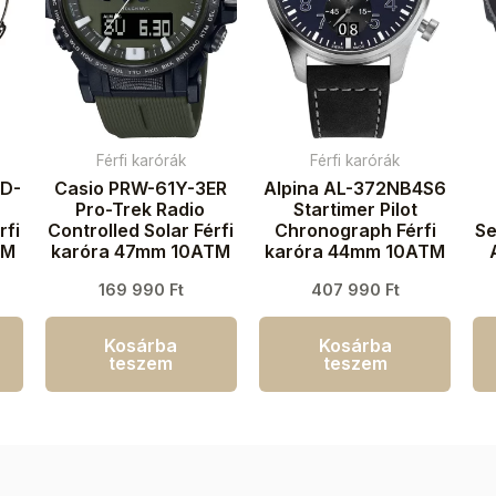
Férfi karórák
Férfi karórák
D-
Casio PRW-61Y-3ER
Alpina AL-372NB4S6
Pro-Trek Radio
Startimer Pilot
rfi
Controlled Solar Férfi
Chronograph Férfi
Se
TM
karóra 47mm 10ATM
karóra 44mm 10ATM
E
169 990
Ft
407 990
Ft
Kosárba
Kosárba
teszem
teszem