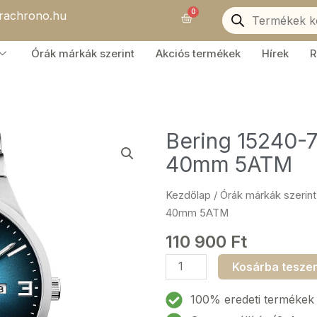
Products
0
orachrono.hu
search
Kosár
Órák márkák szerint
Akciós termékek
Hírek
R
Bering 15240-7
40mm 5ATM
Kezdőlap
/
Órák márkák szerint
40mm 5ATM
110 900
Ft
Bering
Kosárba tesze
15240-
777
100% eredeti termékek
Titanium