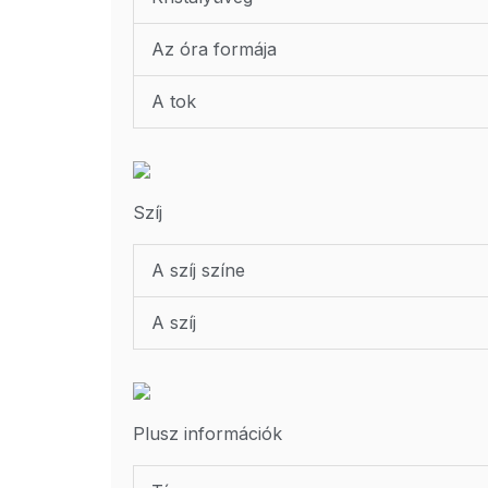
Az óra formája
A tok
Szíj
A szíj színe
A szíj
Plusz információk