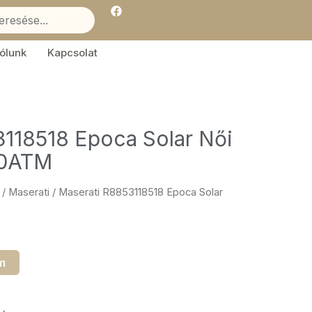
F
a
c
e
b
ólunk
Kapcsolat
o
o
k
118518 Epoca Solar Női
10ATM
/
Maserati
/ Maserati R8853118518 Epoca Solar
m