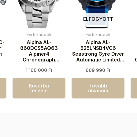
ELFOGYOTT
Férfi karórák
Férfi karórák
C-
Alpina AL-
Alpina AL-
r
860DGS5AQ6B
525LNSB4VG6
m
Alpiner4
Seastrong Gyre Diver
Chronograph
Automatic Limited
Automatic Férfi
Edition Férfi karóra
k
1 100 000
Ft
609 990
Ft
karóra 45mm 10ATM
44mm 30ATM
Kosárba
Tovább
teszem
olvasom