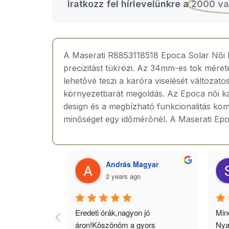
Iratkozz fel hírlevelünkre a
2000 va
A Maserati R8853118518 Epoca Solar Női k
precizitást tükrözi. Az 34mm-es tok méret
lehetővé teszi a karóra viselését változa
környezetbarát megoldás. Az Epoca női kar
design és a megbízható funkcionalitás komb
minőséget egy időmérőnél. A Maserati Epoca
 Toth
András Magyar
2 years ago
agyok 
Eredeti órák,nagyon jó 
Minő
llítás, nagy 
áron!Köszönöm a gyors 
Nya