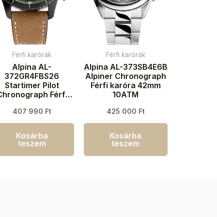
Férfi karórák
Férfi karórák
Alpina AL-
Alpina AL-373SB4E6B
372GR4FBS26
Alpiner Chronograph
Startimer Pilot
Férfi karóra 42mm
Chronograph Férfi
10ATM
aróra 41mm 10ATM
407 990
Ft
425 000
Ft
Kosárba
Kosárba
teszem
teszem