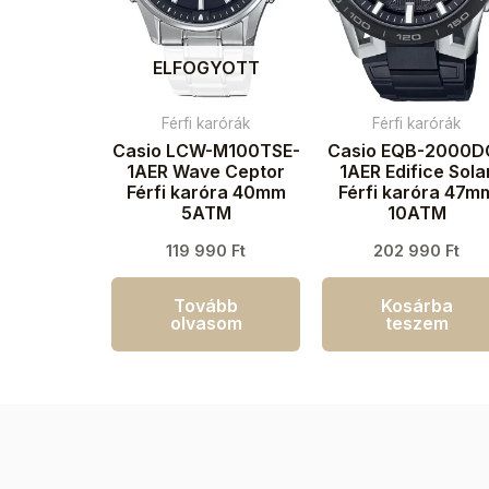
ELFOGYOTT
Férfi karórák
Férfi karórák
Casio LCW-M100TSE-
Casio EQB-2000D
1AER Wave Ceptor
1AER Edifice Sola
Férfi karóra 40mm
Férfi karóra 47m
5ATM
10ATM
119 990
Ft
202 990
Ft
Tovább
Kosárba
olvasom
teszem