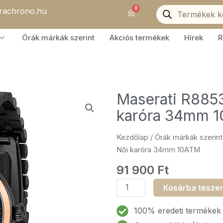
Products
0
orachrono.hu
search
Kosár
Órák márkák szerint
Akciós termékek
Hírek
R
Maserati R8853
karóra 34mm 
Kezdőlap
/
Órák márkák szerint
Női karóra 34mm 10ATM
91 900
Ft
Maserati
Kosárba tesze
R8853118518
Epoca
100% eredeti termékek
Solar