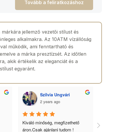
Tovább a feliratkozáshoz
árkára jellemző vezetői stílust és
lönleges alkalmakra. Az 10ATM vízállóság
ával működik, ami fenntartható és
emelve a márka presztízsét. Az időtlen
, akik értékelik az eleganciát és a
tílust egyaránt.
Szilvia Ungvári
Lórá
2 years ago
2 yea
 
Kiváló minőség, megfizethető 
Az óra a férfia
áron.Csak ajánlani tudom !
ékszere, ebből 