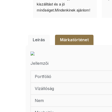
ató minőség. 5 
kiszálitást és a jó 
lésem.
minőséget.Mindenkinek ajánlom!
Leírás
Márkatörténet
Jellemzői
Portfólió
Vízállóság
Nem