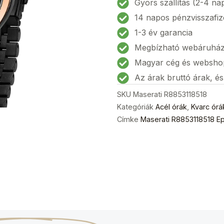
Gyors szállítás (2-4 na
Női
14 napos pénzvisszafiz
karóra
1-3 év garancia
34mm
Megbízható webáruhá
10ATM
mennyiség
Magyar cég és websho
Az árak bruttó árak, é
SKU
Maserati R8853118518
Kategóriák
Acél órák
,
Kvarc órá
Címke
Maserati R8853118518 E