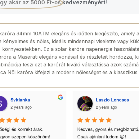
gy akár az 5000 Ft-os
kedvezményért!
aróra 34mm 10ATM elegáns és időtlen kiegészítő, amely a m
e kényelmes és nőies, ideális mindennapi viseletre vagy kü
tos környezetekben. Ez a solar karóra napenergia használat
óra a Maserati elegáns vonásait és részleteit hordozza, ki
inációja teszi ezt a karórát kiváló választássá azok számára
 Női karóra kifejezi a modern nőiességet és a klasszikus s
Svitlanka
Laszlo Lencses
2 years ago
2 years ago
ségi és korrekt árak. 
Kedves, gyors és megbízható.
gyon szépen köszönöm!
Csak ajánlani tudom 😉!