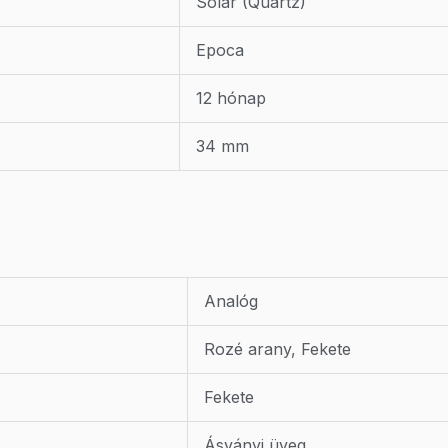
Solar (Quartz)
Epoca
12 hónap
34 mm
Analóg
Rozé arany, Fekete
Fekete
Ásványi üveg