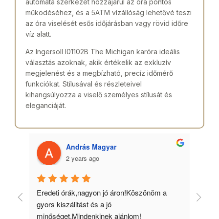
automata szerkezet hozzájárul az óra pontos
működéséhez, és a 5ATM vízállóság lehetővé teszi
az óra viselését esős időjárásban vagy rövid időre
víz alatt.
Az Ingersoll I01102B The Michigan karóra ideális
választás azoknak, akik értékelik az exkluzív
megjelenést és a megbízható, precíz időmérő
funkciókat. Stílusával és részleteivel
kihangsúlyozza a viselő személyes stílusát és
eleganciáját.
András Magyar
2 years ago
 
Eredeti órák,nagyon jó áron!Köszönöm a 
Min
gyors kiszálitást és a jó 
kös
minőséget.Mindenkinek ajánlom!