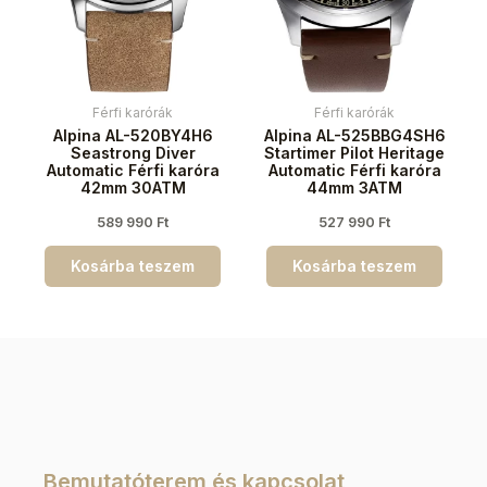
Férfi karórák
Férfi karórák
Alpina AL-520BY4H6
Alpina AL-525BBG4SH6
Seastrong Diver
Startimer Pilot Heritage
Automatic Férfi karóra
Automatic Férfi karóra
42mm 30ATM
44mm 3ATM
589 990
Ft
527 990
Ft
Kosárba teszem
Kosárba teszem
Bemutatóterem és kapcsolat