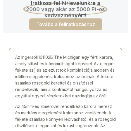
Iratkozz fel hírlevelünkre a
2000 vagy akár az 5000 Ft-os
kedvezményért!
Tovább a feliratkozáshoz
Az Ingersoll I01102B The Michigan egy férfi karóra,
amely stílust és kifinomultságot képvisel. Az elegáns
fekete szíj és az ezüst tok kombinációja modern és
időtlen megjelenést kölcsönöz az órának. A fekete
számlap rosegold kerettel és díszítéssel
rendelkezik, ami a kontrasztot hangsúlyozza és
egyúttal egyedi részletekkel gazdagítja az órát.
Az 45mm-es átmérővel rendelkező karóra merész
és markáns megjelenést kölcsönöz viselőjének. A
fekete számlap könnyen leolvasható, és a rosegold
díszítések eleganciát és luxust sugároznak. Az