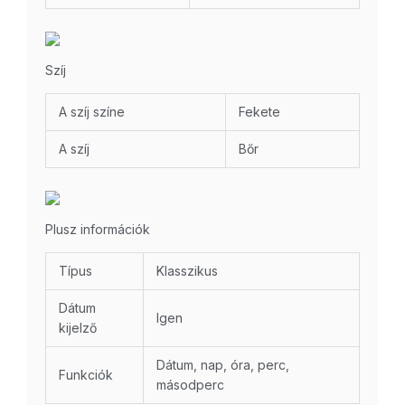
Szíj
A szíj színe
Fekete
A szíj
Bőr
Plusz információk
Típus
Klasszikus
Dátum
Igen
kijelző
Dátum, nap, óra, perc,
Funkciók
másodperc