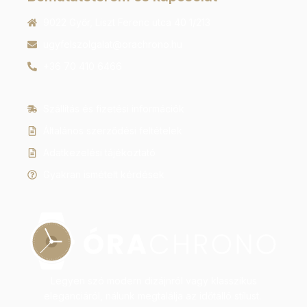
9022 Győr, Liszt Ferenc utca 40 1/213
ugyfelszolgalat@orachrono.hu
+36 70 410 6466
Szállítás és fizetési információk
Általános szerződési feltételek
Adatkezelési tájékoztató
Gyakran ismételt kérdések
Legyen szó modern dizájnról vagy klasszikus
eleganciáról, nálunk megtalálja az időtálló stílust.