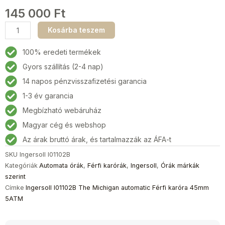
145 000
Ft
Ingersoll
Kosárba teszem
I01102B
The
100% eredeti termékek
Michigan
Gyors szállítás (2-4 nap)
automatic
14 napos pénzvisszafizetési garancia
Férfi
karóra
1-3 év garancia
45mm
Megbízható webáruház
5ATM
Magyar cég és webshop
mennyiség
Az árak bruttó árak, és tartalmazzák az ÁFA-t
SKU
Ingersoll I01102B
Kategóriák
Automata órák
,
Férfi karórák
,
Ingersoll
,
Órák márkák
szerint
Címke
Ingersoll I01102B The Michigan automatic Férfi karóra 45mm
5ATM