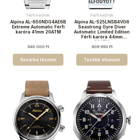
ELFOGYOTT
Férfi karórák
Férfi karórák
Alpina AL-650NDG4AE6B
Alpina AL-525LNSB4VG6
Extreme Automatic Férfi
Seastrong Gyre Diver
karóra 41mm 20ATM
Automatic Limited Edition
Férfi karóra 44mm
30ATM
940 000
Ft
609 990
Ft
Kosárba teszem
Tovább olvasom