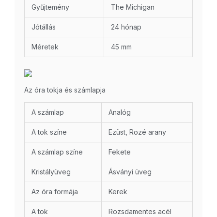
Gyűjtemény
The Michigan
Jótállás
24 hónap
Méretek
45 mm
Az óra tokja és számlapja
A számlap
Analóg
A tok színe
Ezüst, Rozé arany
A számlap színe
Fekete
Kristályüveg
Ásványi üveg
Az óra formája
Kerek
A tok
Rozsdamentes acél